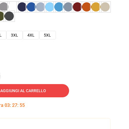
L
3XL
4XL
5XL
e
AGGIUNGI AL CARRELLO
tra
03
:
27
:
54