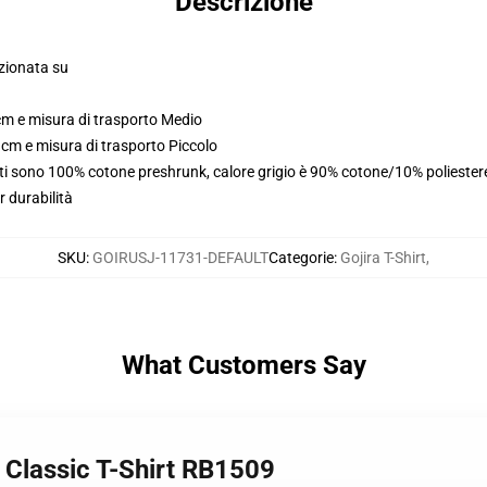
Descrizione
izionata su
cm e misura di trasporto Medio
 cm e misura di trasporto Piccolo
ti sono 100% cotone preshrunk, calore grigio è 90% cotone/10% poliester
r durabilità
SKU
:
GOIRUSJ-11731-DEFAULT
Categorie
:
Gojira T-Shirt
,
What Customers Say
a Classic T-Shirt RB1509