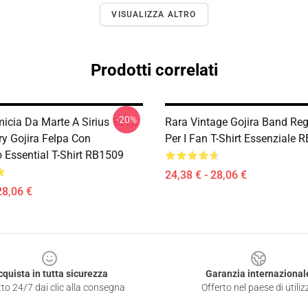
VISUALIZZA ALTRO
Prodotti correlati
-20%
micia Da Marte A Sirius 10Th
Rara Vintage Gojira Band Re
ry Gojira Felpa Con
Per I Fan T-Shirt Essenziale 
 Essential T-Shirt RB1509
24,38 € - 28,06 €
28,06 €
cquista in tutta sicurezza
Garanzia internazional
to 24/7 dai clic alla consegna
Offerto nel paese di utiliz