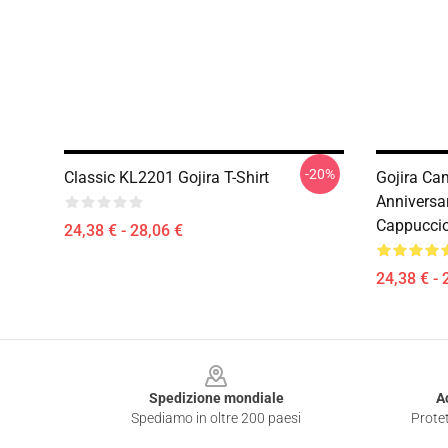
-20%
Classic KL2201 Gojira T-Shirt
Gojira Ca
Anniversa
Cappuccio
24,38 € - 28,06 €
24,38 € - 
Footer
Spedizione mondiale
A
Spediamo in oltre 200 paesi
Protet