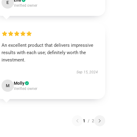
Ella
E
Verified owner
An excellent product that delivers impressive
results with each use; definitely worth the
investment.
Sep 15, 2024
Molly
M
Verified owner
1
/
2