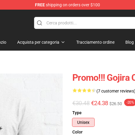
FREE
shipping on orders over $100
zio
Acquista per categoria
Tracciamento ordine
Blog
Promo!!! Gojira 
(7 customer reviews
€30.48
€24.38
-20%
$26.50
Type
Unisex
Color