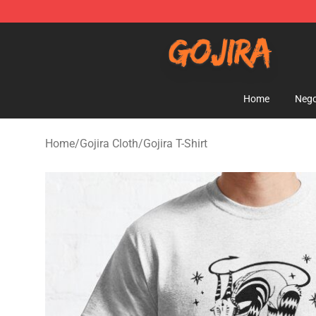
Gojira Shop - Official Gojira Merchandise Store
Home
Nego
Home
/
Gojira Cloth
/
Gojira T-Shirt