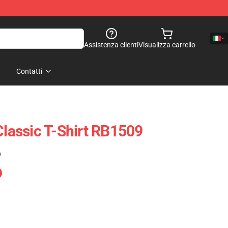
Assistenza clienti
Visualizza carrello
Contatti
Classic T-Shirt RB1509
)