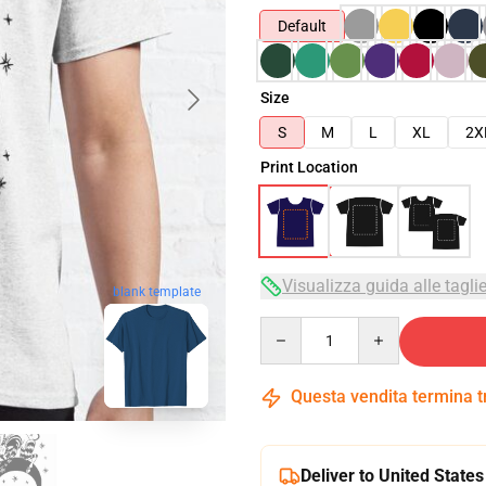
Default
Size
S
M
L
XL
2X
Print Location
Visualizza guida alle tagli
blank template
Quantity
Questa vendita termina 
Deliver to United States