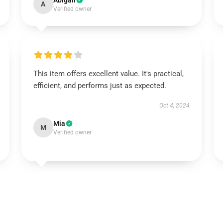
Abigail
A
Verified owner
This item offers excellent value. It's practical,
efficient, and performs just as expected.
Oct 4, 2024
Mia
M
Verified owner