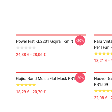
-20%
Power Fist KL2201 Gojira T-Shirt
Rara Vint
Per I Fan
24,38 € - 28,06 €
18,21 € - 
-20%
Gojira Band Music Flat Mask RB1509
Nuovo Des
RB1509
18,29 € - 20,70 €
22,08 € - 