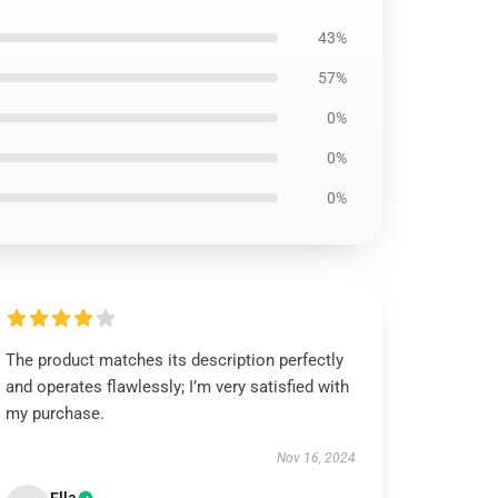
43%
57%
0%
0%
0%
The product matches its description perfectly
and operates flawlessly; I’m very satisfied with
my purchase.
Nov 16, 2024