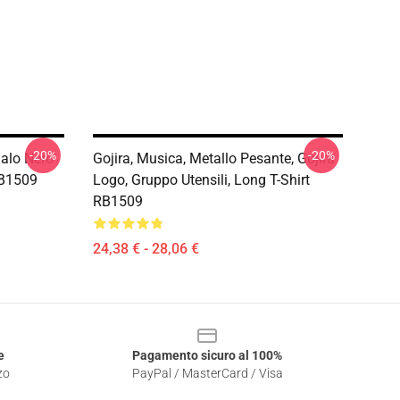
-20%
-20%
galo Nero
Gojira, Musica, Metallo Pesante, Gojira
RB1509
Logo, Gruppo Utensili, Long T-Shirt
RB1509
24,38 € - 28,06 €
e
Pagamento sicuro al 100%
zo
PayPal / MasterCard / Visa