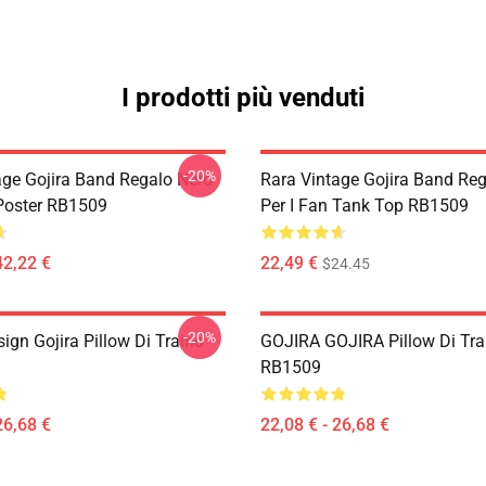
I prodotti più venduti
-20%
age Gojira Band Regalo Nero
Rara Vintage Gojira Band Re
 Poster RB1509
Per I Fan Tank Top RB1509
42,22 €
22,49 €
$24.45
-20%
ign Gojira Pillow Di Traino
GOJIRA GOJIRA Pillow Di Tra
RB1509
26,68 €
22,08 € - 26,68 €