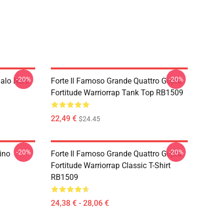
-20%
-20%
galo Nero
Forte Il Famoso Grande Quattro Gojira
Fortitude Warriorrap Tank Top RB1509
22,49 €
$24.45
-20%
-20%
ino
Forte Il Famoso Grande Quattro Gojira
Fortitude Warriorrap Classic T-Shirt
RB1509
24,38 € - 28,06 €