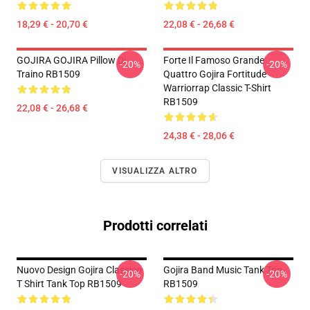
18,29 € - 20,70 €
22,08 € - 26,68 €
GOJIRA GOJIRA Pillow Di
Forte Il Famoso Grande
-20%
-20%
Traino RB1509
Quattro Gojira Fortitude
Warriorrap Classic T-Shirt
RB1509
22,08 € - 26,68 €
24,38 € - 28,06 €
VISUALIZZA ALTRO
Prodotti correlati
Nuovo Design Gojira Classico
Gojira Band Music Tank Top
-20%
-20%
T Shirt Tank Top RB1509
RB1509