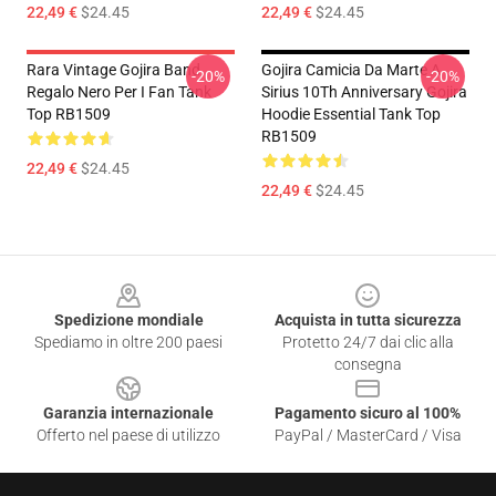
22,49 €
$24.45
22,49 €
$24.45
Rara Vintage Gojira Band
Gojira Camicia Da Marte A
-20%
-20%
Regalo Nero Per I Fan Tank
Sirius 10Th Anniversary Gojira
Top RB1509
Hoodie Essential Tank Top
RB1509
22,49 €
$24.45
22,49 €
$24.45
Footer
Spedizione mondiale
Acquista in tutta sicurezza
Spediamo in oltre 200 paesi
Protetto 24/7 dai clic alla
consegna
Garanzia internazionale
Pagamento sicuro al 100%
Offerto nel paese di utilizzo
PayPal / MasterCard / Visa