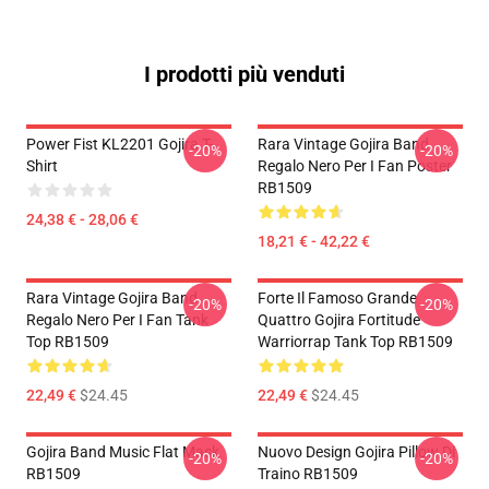
I prodotti più venduti
Power Fist KL2201 Gojira T-
Rara Vintage Gojira Band
-20%
-20%
Shirt
Regalo Nero Per I Fan Poster
RB1509
24,38 € - 28,06 €
18,21 € - 42,22 €
Rara Vintage Gojira Band
Forte Il Famoso Grande
-20%
-20%
Regalo Nero Per I Fan Tank
Quattro Gojira Fortitude
Top RB1509
Warriorrap Tank Top RB1509
22,49 €
$24.45
22,49 €
$24.45
Gojira Band Music Flat Mask
Nuovo Design Gojira Pillow Di
-20%
-20%
RB1509
Traino RB1509