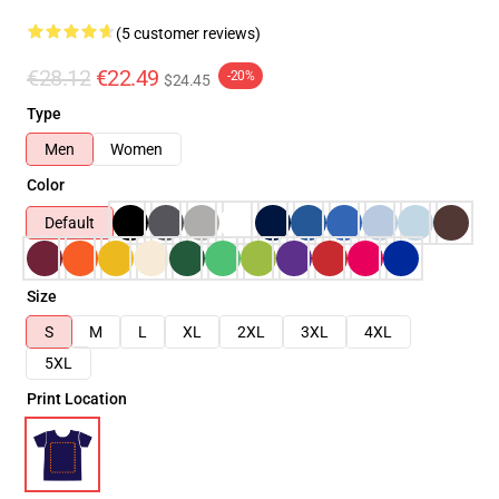
(5 customer reviews)
€28.12
€22.49
-20%
$24.45
Type
Men
Women
Color
Default
Size
S
M
L
XL
2XL
3XL
4XL
5XL
Print Location