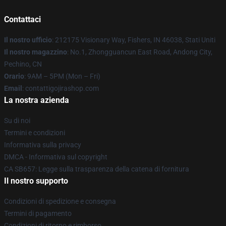
Contattaci
Il nostro ufficio
: 212175 Visionary Way, Fishers, IN 46038, Stati Uniti
Il nostro magazzino
: No.1, Zhongguancun East Road, Andong City,
Pechino, CN
Orario
: 9AM – 5PM (Mon – Fri)
Email
: contattigojirashop.com
La nostra azienda
Su di noi
Termini e condizioni
Informativa sulla privacy
DMCA - Informativa sul copyright
CA SB657: Legge sulla trasparenza della catena di fornitura
Il nostro supporto
Condizioni di spedizione e consegna
Termini di pagamento
Condizioni di ritorno e rimborso