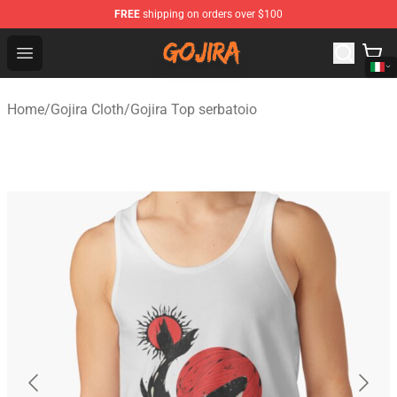
FREE
shipping on orders over $100
Gojira Shop - Official Gojira Merchandise Store
Open menu
Home
/
Gojira Cloth
/
Gojira Top serbatoio