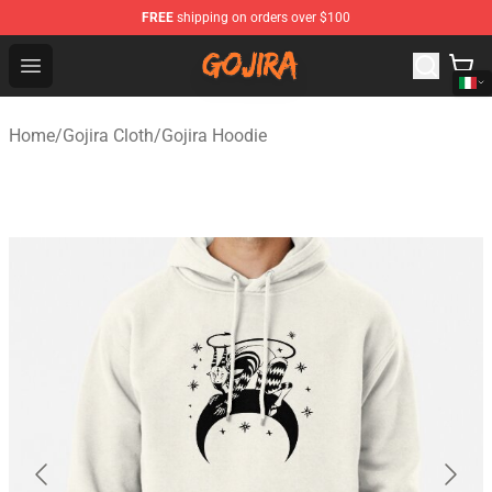
FREE
shipping on orders over $100
Gojira Shop - Official Gojira Merchandise Store
Open menu
Home
/
Gojira Cloth
/
Gojira Hoodie