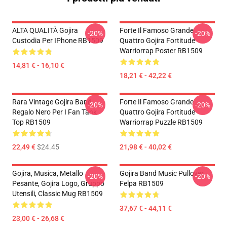
ALTA QUALITÀ Gojira
Forte Il Famoso Grande
-20%
-20%
Custodia Per IPhone RB1509
Quattro Gojira Fortitude
Warriorrap Poster RB1509
14,81 € - 16,10 €
18,21 € - 42,22 €
Rara Vintage Gojira Band
Forte Il Famoso Grande
-20%
-20%
Regalo Nero Per I Fan Tank
Quattro Gojira Fortitude
Top RB1509
Warriorrap Puzzle RB1509
22,49 €
$24.45
21,98 € - 40,02 €
Gojira, Musica, Metallo
Gojira Band Music Pullover
-20%
-20%
Pesante, Gojira Logo, Gruppo
Felpa RB1509
Utensili, Classic Mug RB1509
37,67 € - 44,11 €
23,00 € - 26,68 €