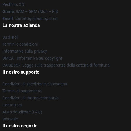
Pechino, CN
Orario
: 9AM – 5PM (Mon – Fri)
Email
: contattigojirashop.com
La nostra azienda
Su di noi
Termini e condizioni
Informativa sulla privacy
DMCA - Informativa sul copyright
CA SB657: Legge sulla trasparenza della catena di fornitura
Il nostro supporto
Condizioni di spedizione e consegna
Termini di pagamento
Condizioni di ritorno e rimborso
Contattaci
Aiuto del cliente (FAQ)
Whosale
Il nostro negozio