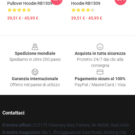
Pullover Hoodie RB1509
Hoodie RB1509
39,51 € - 45,95 €
39,51 € - 45,95 €
Footer
Spedizione mondiale
Acquista in tutta sicurezza
Spediamo in oltre 200 paesi
Protetto 24/7 dai clic alla
consegna
Garanzia internazionale
Pagamento sicuro al 100%
Offerto nel paese di utilizzo
PayPal / MasterCard / Visa
Contattaci
Il nostro ufficio
: 212175 Visionary Way, Fishers, IN 46038, Stati Uniti
Il nostro magazzino
: No.1, Zhongguancun East Road, Andong City,