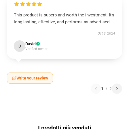
This product is superb and worth the investment. It’s
long-lasting, effective, and performs as advertised.
Oct 8, 2024
David
D
Verified owner
Write your review
1
/
2
I prodotti più venduti