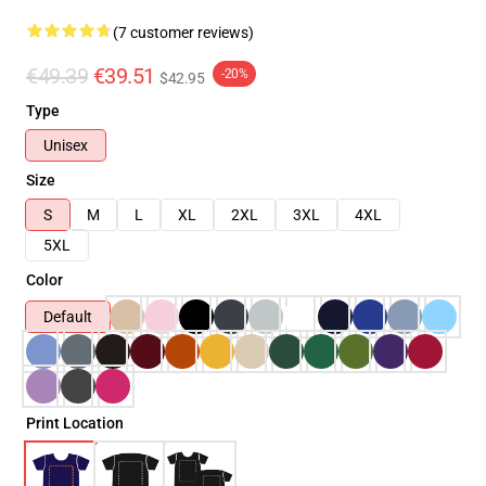
(7 customer reviews)
€49.39
€39.51
-20%
$42.95
Type
Unisex
Size
S
M
L
XL
2XL
3XL
4XL
5XL
Color
Default
Print Location