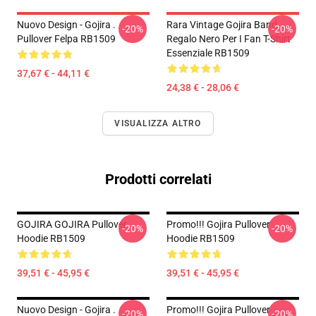
Nuovo Design - Gojira .
Rara Vintage Gojira Band
-20%
-20%
Pullover Felpa RB1509
Regalo Nero Per I Fan T-Shirt
Essenziale RB1509
37,67 € - 44,11 €
24,38 € - 28,06 €
VISUALIZZA ALTRO
Prodotti correlati
GOJIRA GOJIRA Pullover
Promo!!! Gojira Pullover
-20%
-20%
Hoodie RB1509
Hoodie RB1509
39,51 € - 45,95 €
39,51 € - 45,95 €
Nuovo Design - Gojira .
Promo!!! Gojira Pullover
-20%
-20%