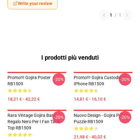
Write your review
1
/
1
I prodotti più venduti
Promo!!! Gojira Poster
Promo!!! Gojira Custodia Per
-20%
-20%
RB1509
IPhone RB1509
18,21 € - 42,22 €
14,81 € - 16,10 €
Rara Vintage Gojira Band
Nuovo Design - Gojira Puzzle
-20%
-20%
Regalo Nero Per I Fan Tank
Puzzle RB1509
Top RB1509
21,98 € - 40,02 €