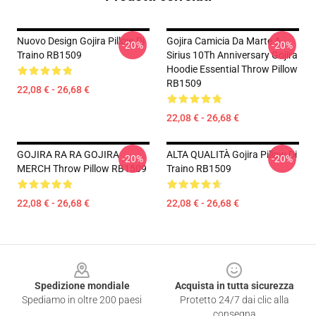
Nuovo Design Gojira Pillow Di
Gojira Camicia Da Marte A
-20%
-20%
Traino RB1509
Sirius 10Th Anniversary Gojira
Hoodie Essential Throw Pillow
RB1509
22,08 € - 26,68 €
22,08 € - 26,68 €
GOJIRA RA RA GOJIRA
ALTA QUALITÀ Gojira Pillow Di
-20%
-20%
MERCH Throw Pillow RB1509
Traino RB1509
22,08 € - 26,68 €
22,08 € - 26,68 €
Footer
Spedizione mondiale
Acquista in tutta sicurezza
Spediamo in oltre 200 paesi
Protetto 24/7 dai clic alla
consegna