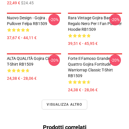
22,49 €
$24.45
Nuovo Design - Gojira .
Rara Vintage Gojira Band
-20%
-20%
Pullover Felpa RB1509
Regalo Nero Per I Fan Pullover
Hoodie RB1509
37,67 € - 44,11 €
39,51 € - 45,95 €
ALTA QUALITÀ Gojira Classic
Forte Il Famoso Grande
-20%
-20%
T-Shirt RB1509
Quattro Gojira Fortitude
Warriorrap Classic T-Shirt
RB1509
24,38 € - 28,06 €
24,38 € - 28,06 €
VISUALIZZA ALTRO
Prodotti correlati