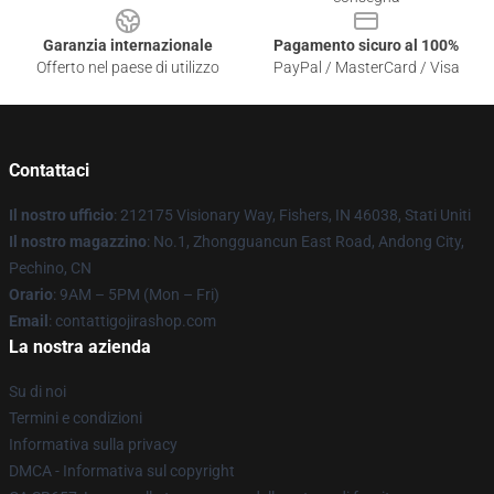
Garanzia internazionale
Pagamento sicuro al 100%
Offerto nel paese di utilizzo
PayPal / MasterCard / Visa
Contattaci
Il nostro ufficio
: 212175 Visionary Way, Fishers, IN 46038, Stati Uniti
Il nostro magazzino
: No.1, Zhongguancun East Road, Andong City,
Pechino, CN
Orario
: 9AM – 5PM (Mon – Fri)
Email
: contattigojirashop.com
La nostra azienda
Su di noi
Termini e condizioni
Informativa sulla privacy
DMCA - Informativa sul copyright