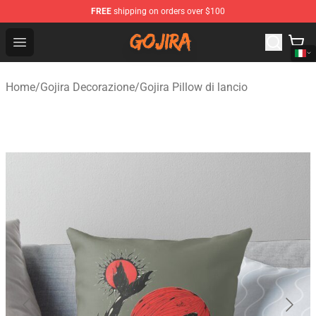
FREE
shipping on orders over $100
Gojira Shop - Official Gojira Merchandise Store
Open menu
Home
/
Gojira Decorazione
/
Gojira Pillow di lancio