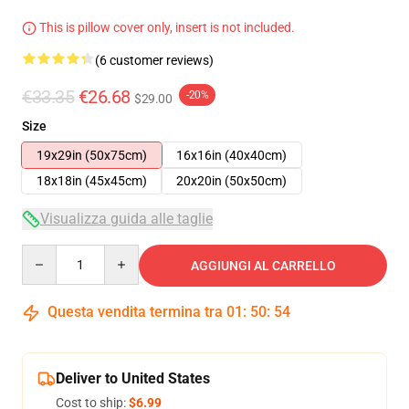
This is pillow cover only, insert is not included.
(6 customer reviews)
€33.35
€26.68
-20%
$29.00
Size
19x29in (50x75cm)
16x16in (40x40cm)
18x18in (45x45cm)
20x20in (50x50cm)
Visualizza guida alle taglie
Quantity
AGGIUNGI AL CARRELLO
Questa vendita termina tra
01
:
50
:
54
Deliver to United States
Cost to ship:
$6.99