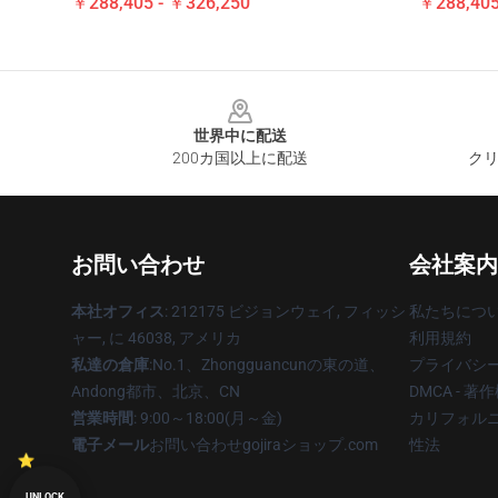
￥288,405 - ￥326,250
￥288,405
Footer
世界中に配送
200カ国以上に配送
クリ
お問い合わせ
会社案内
本社オフィス
: 212175 ビジョンウェイ, フィッシ
私たちにつ
ャー, に 46038, アメリカ
利用規約
私達の倉庫
:No.1、Zhongguancunの東の道、
プライバシ
Andong都市、北京、CN
DMCA - 
営業時間
: 9:00～18:00(月～金)
カリフォルニ
電子メール
お問い合わせgojiraショップ.com
性法
UNLOCK