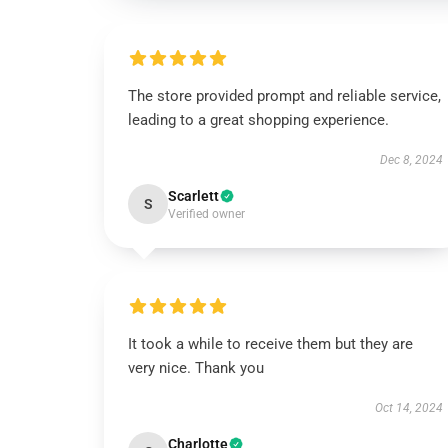
The store provided prompt and reliable service,
leading to a great shopping experience.
Dec 8, 2024
Scarlett
S
Verified owner
It took a while to receive them but they are
very nice. Thank you
Oct 14, 2024
Charlotte