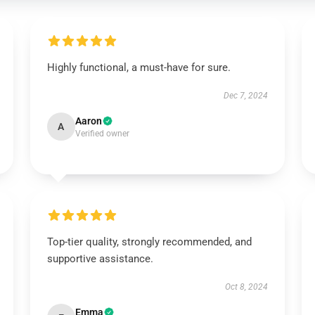
Highly functional, a must-have for sure.
Dec 7, 2024
Aaron
A
Verified owner
Top-tier quality, strongly recommended, and
supportive assistance.
Oct 8, 2024
Emma