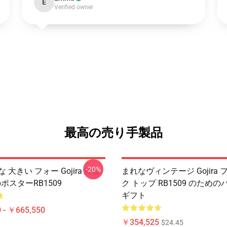
E
Verified owner
最高の売り手製品
-20%
 大きい フォー Gojira 緯度
まれなヴィンテージ Gojira 
rapポスターRB1509
ク トップ RB1509 のため
ギフト
 - ￥665,550
￥354,525
$24.45