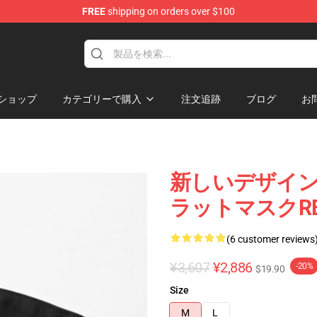
FREE
shipping on orders over $100
ショップ
カテゴリーで購入
注文追跡
ブログ
お
新しいデザイン 
ラットマスクRB
(6 customer reviews
¥3,607
¥2,886
-20%
$19.90
Size
M
L