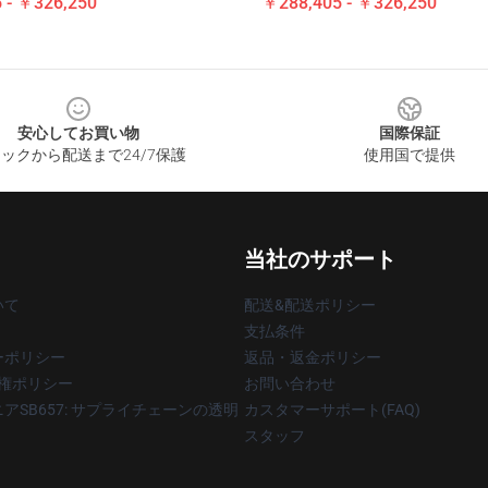
 - ￥326,250
￥288,405 - ￥326,250
安心してお買い物
国際保証
ックから配送まで24/7保護
使用国で提供
当社のサポート
いて
配送&配送ポリシー
支払条件
ーポリシー
返品・返金ポリシー
著作権ポリシー
お問い合わせ
アSB657: サプライチェーンの透明
カスタマーサポート(FAQ)
スタッフ