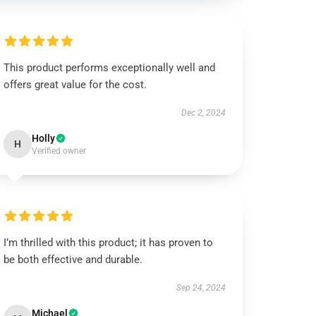
This product performs exceptionally well and
offers great value for the cost.
Dec 2, 2024
Holly
H
Verified owner
I’m thrilled with this product; it has proven to
be both effective and durable.
Sep 24, 2024
Michael