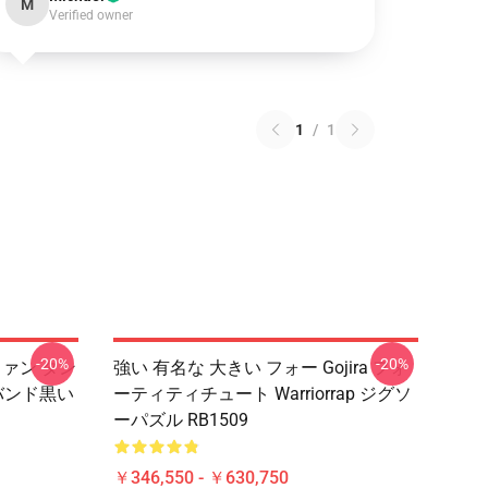
M
Verified owner
1
/
1
-20%
-20%
ファン タン
強い 有名な 大きい フォー Gojira フォ
のバンド黒い
ーティティチュート Warriorrap ジグソ
ーパズル RB1509
￥346,550 - ￥630,750