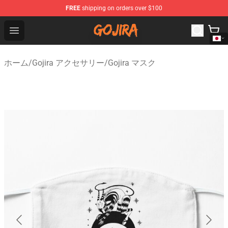
FREE
shipping on orders over $100
Gojira Shop - Official Gojira Merchandise Store
Open menu
ホーム
/
Gojira アクセサリー
/
Gojira マスク