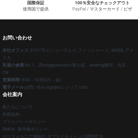
国際保証
100％安全なチェックアウト
使用国で提供
PayPal / マスターカード / ビザ
お問い合わせ
本社オフィス
: 212175 ビジョンウェイ, フィッシャー, に 46038, アメ
リカ
私達の倉庫
:No.1、Zhongguancunの東の道、Andong都市、北京、
CN
営業時間
: 9:00～18:00(月～金)
電子メール
お問い合わせgojiraショップ.com
会社案内
私たちについて
利用規約
プライバシーポリシー
DMCA - 著作権ポリシー
カリフォルニアSB657: サプライチェーンの透明性法