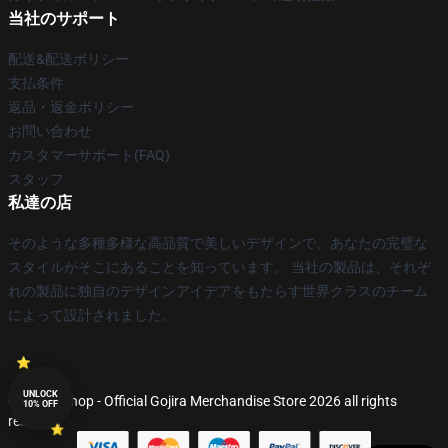
当社のサポート
配送&配送ポリシー
支払条件
返品・返金ポリシー
お問い合わせ
カスタマーサポート(FAQ)
スタッフ
私達の店
そのような多種多様な高品質で美しいデザインで、あなたの完璧な
スタイルがそこにあることを知っています。 当社の製品は、それぞ
れの製品に独自のデザインアイデアをもたらす世界クラスのチーム
によって設計されました。
UNLOCK
© Gojira Shop - Official Gojira Merchandise Store 2026 all rights
10% OFF
reserved