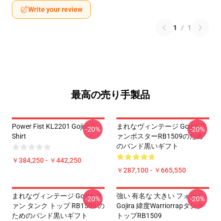
Write your review
1
/
1
最高の売り手製品
Power Fist KL2201 Gojira T-
まれなヴィンテージ Gojira フ
-20%
-20%
Shirt
ァンポスターRB1509のため
のバンド黒いギフト
￥384,250 - ￥442,250
￥287,100 - ￥665,550
まれなヴィンテージ Gojira フ
強い 有名な 大きい フォー
-20%
-20%
ァン タンク トップ RB1509 の
Gojira 緯度Warriorrapタンク
ためのバンド黒いギフト
トップRB1509