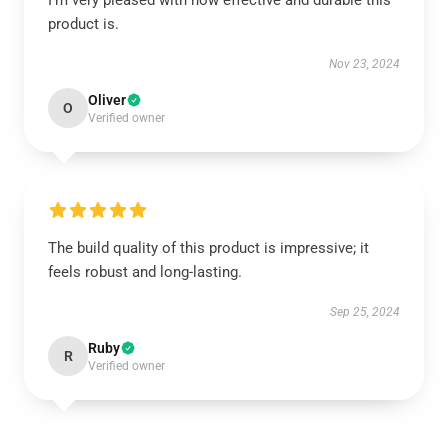
I’m very pleased with how effective and durable this
product is.
Nov 23, 2024
Oliver
O
Verified owner
The build quality of this product is impressive; it
feels robust and long-lasting.
Sep 25, 2024
Ruby
R
Verified owner