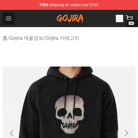
FREE
shipping on orders over $100
Gojira Shop - Official Gojira Merchandise Store
Open menu
홈
/
Gojira 제품정보
/
Gojira 카테고리