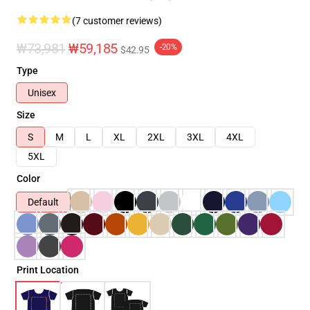
(7 customer reviews)
₩73,981
₩59,185
-20%
$42.95
Type
Unisex
Size
S
M
L
XL
2XL
3XL
4XL
5XL
Color
Default
Print Location