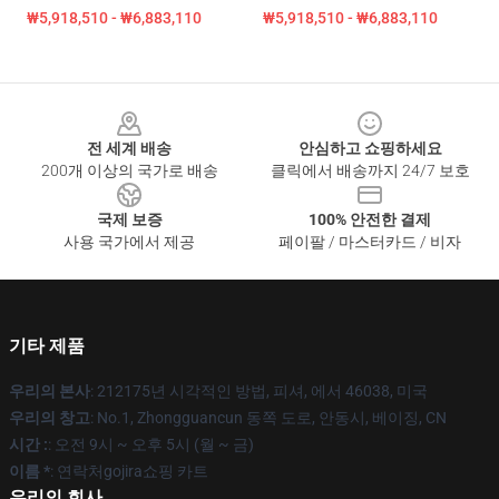
₩5,918,510 - ₩6,883,110
₩5,918,510 - ₩6,883,110
Footer
전 세계 배송
안심하고 쇼핑하세요
200개 이상의 국가로 배송
클릭에서 배송까지 24/7 보호
국제 보증
100% 안전한 결제
사용 국가에서 제공
페이팔 / 마스터카드 / 비자
기타 제품
우리의 본사
: 212175년 시각적인 방법, 피셔, 에서 46038, 미국
우리의 창고
: No.1, Zhongguancun 동쪽 도로, 안동시, 베이징, CN
시간 :
: 오전 9시 ~ 오후 5시 (월 ~ 금)
이름 *
: 연락처gojira쇼핑 카트
우리의 회사