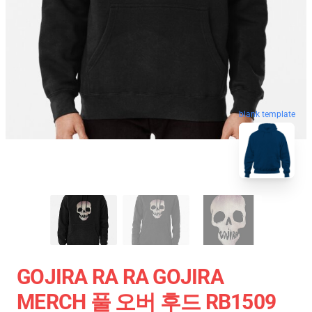
blank template
GOJIRA RA RA GOJIRA
MERCH 풀 오버 후드 RB1509