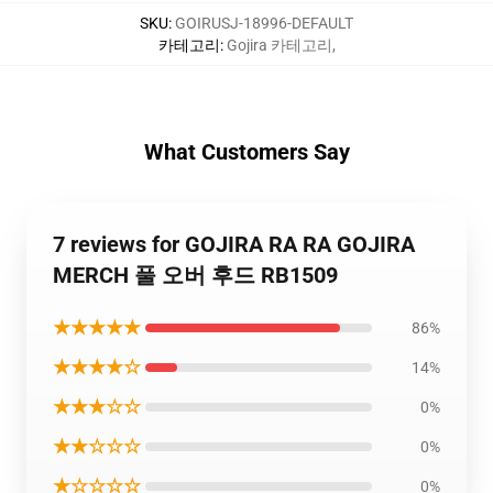
SKU
:
GOIRUSJ-18996-DEFAULT
카테고리
:
Gojira 카테고리
,
What Customers Say
7 reviews for GOJIRA RA RA GOJIRA
MERCH 풀 오버 후드 RB1509
★★★★★
86%
★★★★☆
14%
★★★☆☆
0%
★★☆☆☆
0%
★☆☆☆☆
0%