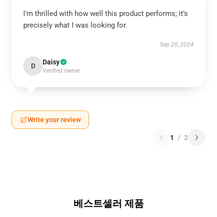
I'm thrilled with how well this product performs; it’s
precisely what I was looking for.
Sep 20, 2024
Daisy
D
Verified owner
Write your review
1
/
2
베스트셀러 제품