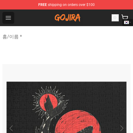
FREE
shipping on orders over $100
Gojira Shop - Official Gojira Merchandise Store
Open menu
홈
/
이름 *