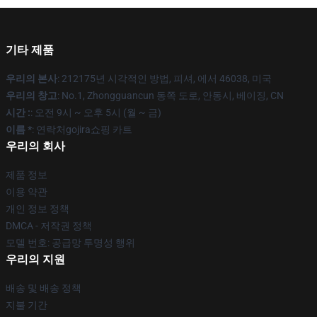
기타 제품
우리의 본사
: 212175년 시각적인 방법, 피셔, 에서 46038, 미국
우리의 창고
: No.1, Zhongguancun 동쪽 도로, 안동시, 베이징, CN
시간 :
: 오전 9시 ~ 오후 5시 (월 ~ 금)
이름 *
: 연락처gojira쇼핑 카트
우리의 회사
제품 정보
이용 약관
개인 정보 정책
DMCA - 저작권 정책
모델 번호: 공급망 투명성 행위
우리의 지원
배송 및 배송 정책
지불 기간