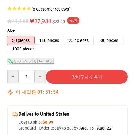
(8 customer reviews)
₩41,168
₩32,934
-20%
$23.90
Size
30 pieces
110 pieces
252 pieces
500 pieces
1000 pieces
사이즈 가이드 보기
Quantity
장바구니에 추가
이 세일은
01
:
51
:
53
Deliver to United States
Cost to ship:
$6.99
Standard - Order today to get by
Aug. 15 - Aug. 22