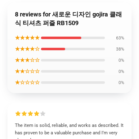
8 reviews for 새로운 디자인 gojira 클래
식 티셔츠 퍼즐 RB1509
★★★★★
63%
★★★★☆
38%
★★★☆☆
0%
★★☆☆☆
0%
★☆☆☆☆
0%
The item is solid, reliable, and works as described. It
has proven to be a valuable purchase and I’m very