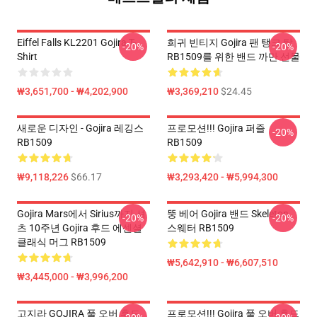
Eiffel Falls KL2201 Gojira T-
희귀 빈티지 Gojira 팬 탱크 탑
-20%
-20%
Shirt
RB1509를 위한 밴드 까만 선물
₩3,651,700 - ₩4,202,900
₩3,369,210
$24.45
새로운 디자인 - Gojira 레깅스
프로모션!!! Gojira 퍼즐
-20%
RB1509
RB1509
₩9,118,226
$66.17
₩3,293,420 - ₩5,994,300
Gojira Mars에서 Sirius까지 셔
뚱 베어 Gojira 밴드 Skeleton
-20%
-20%
츠 10주년 Gojira 후드 에센셜
스웨터 RB1509
클래식 머그 RB1509
₩5,642,910 - ₩6,607,510
₩3,445,000 - ₩3,996,200
고지라 GOJIRA 풀 오버 후드
프로모션!!! Gojira 풀 오버 후드