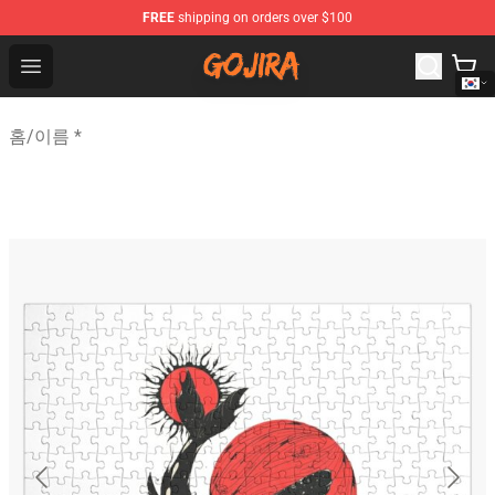
FREE
shipping on orders over $100
Gojira Shop - Official Gojira Merchandise Store
Open menu
홈
/
이름 *