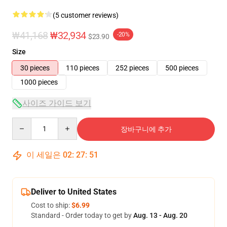
(5 customer reviews)
₩41,168
₩32,934
-20%
$23.90
Size
30 pieces
110 pieces
252 pieces
500 pieces
1000 pieces
사이즈 가이드 보기
Quantity
장바구니에 추가
이 세일은
02
:
27
:
51
Deliver to United States
Cost to ship:
$6.99
Standard - Order today to get by
Aug. 13 - Aug. 20