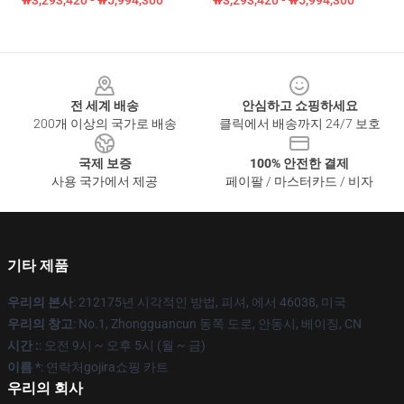
₩3,293,420 - ₩5,994,300
₩3,293,420 - ₩5,994,300
Footer
전 세계 배송
안심하고 쇼핑하세요
200개 이상의 국가로 배송
클릭에서 배송까지 24/7 보호
국제 보증
100% 안전한 결제
사용 국가에서 제공
페이팔 / 마스터카드 / 비자
기타 제품
우리의 본사
: 212175년 시각적인 방법, 피셔, 에서 46038, 미국
우리의 창고
: No.1, Zhongguancun 동쪽 도로, 안동시, 베이징, CN
시간 :
: 오전 9시 ~ 오후 5시 (월 ~ 금)
이름 *
: 연락처gojira쇼핑 카트
우리의 회사