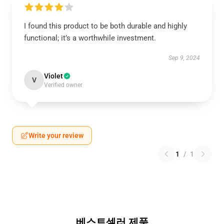
I found this product to be both durable and highly
functional; it’s a worthwhile investment.
Sep 9, 2024
Violet
V
Verified owner
Write your review
1
/
1
베스트셀러 제품