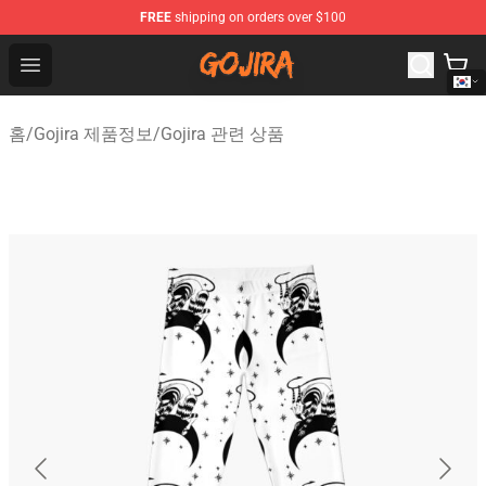
FREE
shipping on orders over $100
Gojira Shop - Official Gojira Merchandise Store
Open menu
홈
/
Gojira 제품정보
/
Gojira 관련 상품