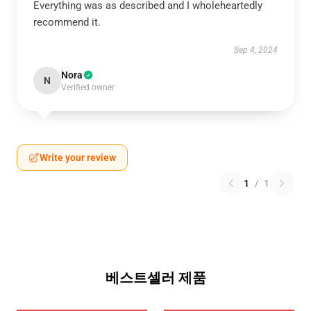
Everything was as described and I wholeheartedly
recommend it.
Sep 4, 2024
Nora
N
Verified owner
Write your review
1
/
1
베스트셀러 제품