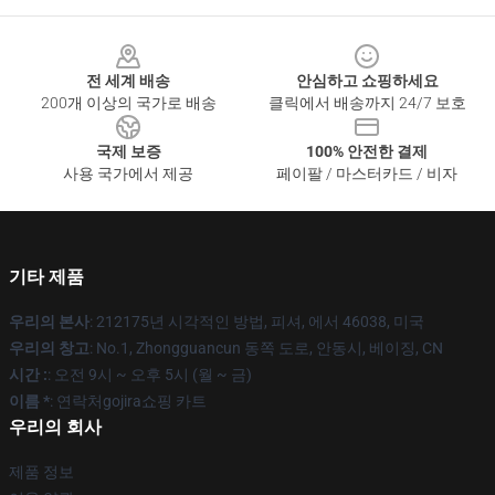
Footer
전 세계 배송
안심하고 쇼핑하세요
200개 이상의 국가로 배송
클릭에서 배송까지 24/7 보호
국제 보증
100% 안전한 결제
사용 국가에서 제공
페이팔 / 마스터카드 / 비자
기타 제품
우리의 본사
: 212175년 시각적인 방법, 피셔, 에서 46038, 미국
우리의 창고
: No.1, Zhongguancun 동쪽 도로, 안동시, 베이징, CN
시간 :
: 오전 9시 ~ 오후 5시 (월 ~ 금)
이름 *
: 연락처gojira쇼핑 카트
우리의 회사
제품 정보