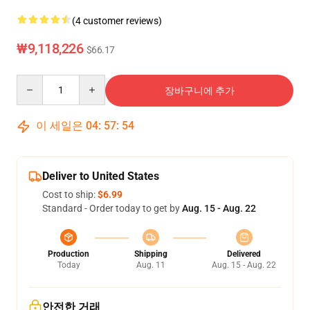
(4 customer reviews)
₩9,118,226
$66.17
Quantity
장바구니에 추가
이 세일은
04
:
57
:
53
Deliver to United States
Cost to ship:
$6.99
Standard - Order today to get by
Aug. 15 - Aug. 22
Production
Shipping
Delivered
Today
Aug. 11
Aug. 15 - Aug. 22
안전한 거래