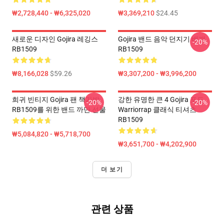
₩2,728,440 - ₩6,325,020
₩3,369,210
$24.45
새로운 디자인 Gojira 레깅스
Gojira 밴드 음악 던지기 베개
-20%
RB1509
RB1509
₩8,166,028
$59.26
₩3,307,200 - ₩3,996,200
희귀 빈티지 Gojira 팬 책가방
강한 유명한 큰 4 Gojira 포도
-20%
-20%
RB1509를 위한 밴드 까만 선물
Warriorrap 클래식 티셔츠
RB1509
₩5,084,820 - ₩5,718,700
₩3,651,700 - ₩4,202,900
더 보기
관련 상품