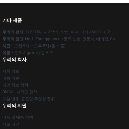
기타 제품
우리의 본사
: 212175년 시각적인 방법, 피셔, 에서 46038, 미국
우리의 창고
: No.1, Zhongguancun 동쪽 도로, 안동시, 베이징, CN
시간 :
: 오전 9시 ~ 오후 5시 (월 ~ 금)
이름 *
: 연락처gojira쇼핑 카트
우리의 회사
제품 정보
이용 약관
개인 정보 정책
DMCA - 저작권 정책
모델 번호: 공급망 투명성 행위
우리의 지원
배송 및 배송 정책
지불 기간