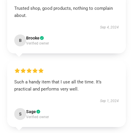
Trusted shop, good products, nothing to complain
about.
Sep 4, 2024
Brooke
B
Verified owner
Such a handy item that I use all the time. It’s
practical and performs very well.
Sep 1, 2024
Sage
S
Verified owner