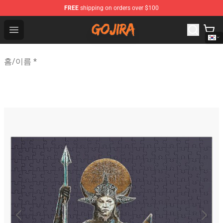
FREE
shipping on orders over $100
Gojira Shop - Official Gojira Merchandise Store
Open menu
홈
/
이름 *