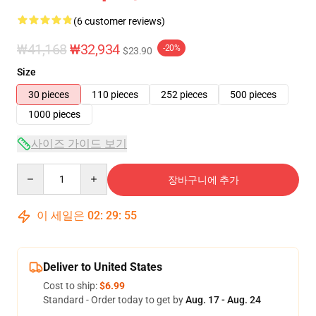
(6 customer reviews)
₩41,168
₩32,934
-20%
$23.90
Size
30 pieces
110 pieces
252 pieces
500 pieces
1000 pieces
사이즈 가이드 보기
Quantity
장바구니에 추가
이 세일은
02
:
29
:
54
Deliver to United States
Cost to ship:
$6.99
Standard - Order today to get by
Aug. 17 - Aug. 24