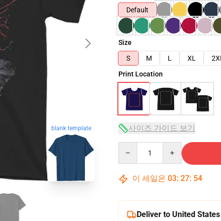
Default
Size
S
M
L
XL
2X
Print Location
사이즈 가이드 보기
blank template
Quantity
이 세일은
03
:
27
:
53
Deliver to United States