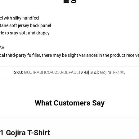
l with silky handfeel
tane soft jersey back panel
ric to stay soft and drapey
USA
al third-party fulfiller, there may be slight variances in the product receiv
SKU
:
GOJIRASHCO-0253-DEFAULT
카테고리
:
Gojira T-셔츠
,
What Customers Say
 Gojira T-Shirt