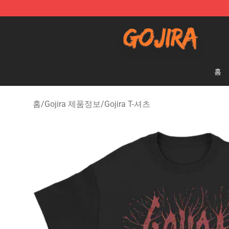
Gojira Shop - Official Gojira Merchandise Store
홈
홈
/
Gojira 제품정보
/
Gojira T-셔츠