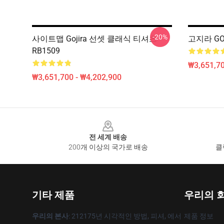
-20%
사이트맵 Gojira 선셋 클래식 티셔츠
고지라 GO
RB1509
₩3,651,70
₩3,651,700 - ₩4,202,900
Footer
전 세계 배송
200개 이상의 국가로 배송
클
기타 제품
우리의 
우리의 본사
: 212175년 시각적인 방법, 피셔, 에서
제품 정보