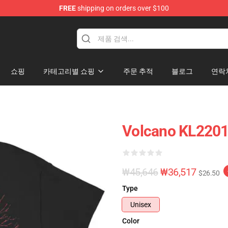
FREE
shipping on orders over $100
쇼핑
카테고리별 쇼핑
주문 추적
블로그
연락
Volcano KL2201 
₩45,646
₩36,517
$26.50
Type
Unisex
Color