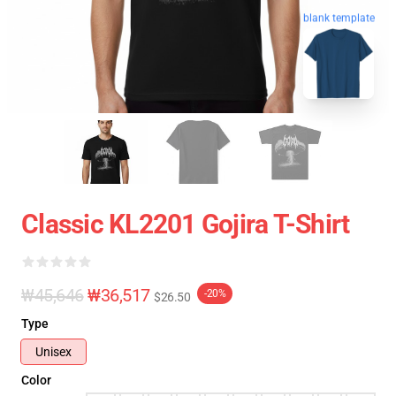
blank template
Classic KL2201 Gojira T-Shirt
₩45,646
₩36,517
-20%
$26.50
Type
Unisex
Color