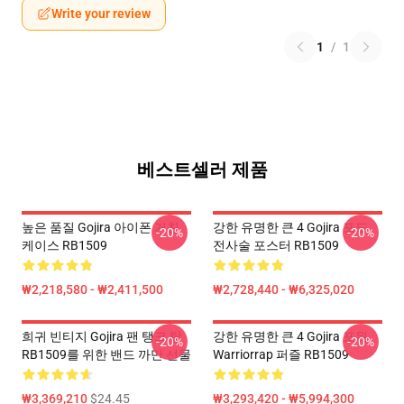
Write your review
1
/
1
베스트셀러 제품
높은 품질 Gojira 아이폰 거친
강한 유명한 큰 4 Gojira 포도
-20%
-20%
케이스 RB1509
전사술 포스터 RB1509
₩2,218,580 - ₩2,411,500
₩2,728,440 - ₩6,325,020
희귀 빈티지 Gojira 팬 탱크 탑
강한 유명한 큰 4 Gojira 포위
-20%
-20%
RB1509를 위한 밴드 까만 선물
Warriorrap 퍼즐 RB1509
₩3,369,210
$24.45
₩3,293,420 - ₩5,994,300