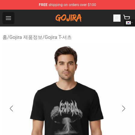
FREE
shipping on orders over $100
Gojira Shop - Official Gojira Merchandise Store
Open menu
홈
/
Gojira 제품정보
/
Gojira T-셔츠