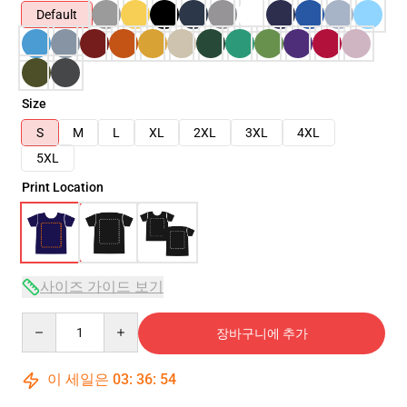
Default
Size
S
M
L
XL
2XL
3XL
4XL
5XL
Print Location
사이즈 가이드 보기
Quantity
장바구니에 추가
이 세일은
03
:
36
:
54