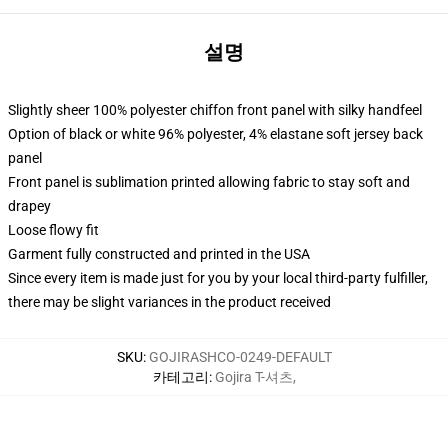
설명
Slightly sheer 100% polyester chiffon front panel with silky handfeel
Option of black or white 96% polyester, 4% elastane soft jersey back
panel
Front panel is sublimation printed allowing fabric to stay soft and
drapey
Loose flowy fit
Garment fully constructed and printed in the USA
Since every item is made just for you by your local third-party fulfiller,
there may be slight variances in the product received
SKU
:
GOJIRASHCO-0249-DEFAULT
카테고리
:
Gojira T-셔츠
,