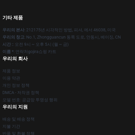
기타 제품
우리의 본사
: 212175년 시각적인 방법, 피셔, 에서 46038, 미국
우리의 창고
: No.1, Zhongguancun 동쪽 도로, 안동시, 베이징, CN
시간 :
: 오전 9시 ~ 오후 5시 (월 ~ 금)
이름 *
: 연락처gojira쇼핑 카트
우리의 회사
제품 정보
이용 약관
개인 정보 정책
DMCA - 저작권 정책
모델 번호: 공급망 투명성 행위
우리의 지원
배송 및 배송 정책
지불 기간
반품 및 환불 정책