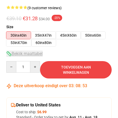
(9 customer reviews)
€39.10
€31.28
-20%
$34.00
Size
30inx40in
35inX47in
45inX60in
50inx60in
53inX70in
60inx80in
Bekijk maattabel
Quantity
TOEVOEGEN AAN
WINKELWAGEN
Deze uitverkoop eindigt over
03
:
08
:
53
Deliver to United States
Cost to ship:
$6.99
Standard - Order today to get by
Aug. 11 - Aug. 18