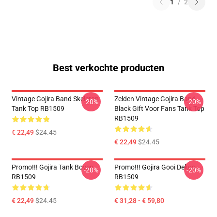
1
/
2
Best verkochte producten
Vintage Gojira Band Skeleton
Zelden Vintage Gojira Band
-20%
-20%
Tank Top RB1509
Black Gift Voor Fans Tank Top
RB1509
€ 22,49
$24.45
€ 22,49
$24.45
Promo!!! Gojira Tank Boven
Promo!!! Gojira Gooi Deken
-20%
-20%
RB1509
RB1509
€ 22,49
$24.45
€ 31,28 - € 59,80