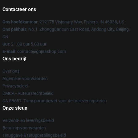
Contacteer ons
Ons hoofdkantoor
: 212175 Visionary Way, Fishers, IN 46038, US
Ons pakhuis
: No.1, Zhongguancun East Road, Andong City, Beijing,
CN
Uur
: 21.00 uur 5.00 uur
E-mail
: contact@gojirashop.com
Ons bedrijf
Over ons
Algemene voorwaarden
Privacybeleid
DMCA - Auteursrechtbeleid
CA SB657: Transparantiewet voor de toeleveringsketen
Onze steun
Verzend- en leveringsbeleid
Betalingsvoorwaarden
Teruggave & terugbetalingsbeleid