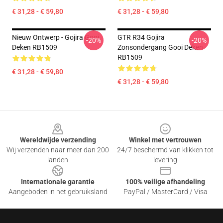
€ 31,28 - € 59,80
€ 31,28 - € 59,80
Nieuw Ontwerp - Gojira Gooi
GTR R34 Gojira
-20%
-20%
Deken RB1509
Zonsondergang Gooi Deken
RB1509
€ 31,28 - € 59,80
€ 31,28 - € 59,80
Footer
Wereldwijde verzending
Winkel met vertrouwen
Wij verzenden naar meer dan 200
24/7 beschermd van klikken tot
landen
levering
Internationale garantie
100% veilige afhandeling
Aangeboden in het gebruiksland
PayPal / MasterCard / Visa