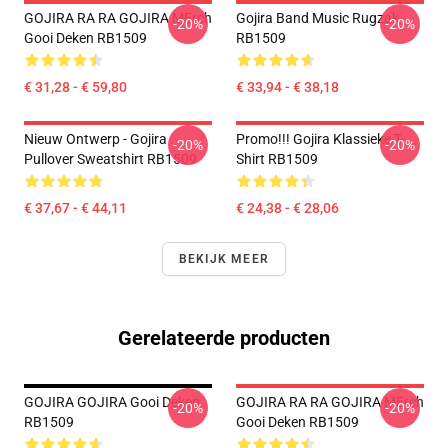
GOJIRA RA RA GOJIRA MErch
Gojira Band Music Rugzak
-20%
-20%
Gooi Deken RB1509
RB1509
€ 31,28 - € 59,80
€ 33,94 - € 38,18
Nieuw Ontwerp - Gojira .
Promo!!! Gojira Klassieke T-
-20%
-20%
Pullover Sweatshirt RB1509
Shirt RB1509
€ 37,67 - € 44,11
€ 24,38 - € 28,06
BEKIJK MEER
Gerelateerde producten
GOJIRA GOJIRA Gooi Deken
GOJIRA RA RA GOJIRA MErch
-20%
-20%
RB1509
Gooi Deken RB1509