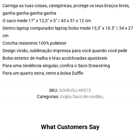
Carrega as tuas coisas, categóricas, protege os teus braços livres,
ganha-ganha-ganha-ganha
O saco mede 17” x 12,5” x 5” / 43 x 31 x 12 cm
Dentro laptop computador laptop bolso mede 13,5" x 10.5" / 34 x 27
cm
Concha resistente 100% poliéster
Design vívido, sublimação impressa para você quando você pedir
Bolso exterior de malha e tiras acolchoadas ajustáveis
Para uma tendência singular, confira o Saco Drawstring
Para um quarto extra, tente a bolsa Duffle
SKU
:
GOIRUSJ-49575
Categorias
:
Gojira Saco de cordão
,
What Customers Say