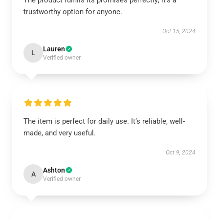
The product fulfills its promises perfectly; it's a
trustworthy option for anyone.
Oct 15, 2024
Lauren
L
Verified owner
The item is perfect for daily use. It’s reliable, well-
made, and very useful.
Oct 9, 2024
Ashton
A
Verified owner