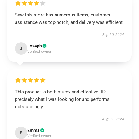
Saw this store has numerous items, customer
assistance was top-notch, and delivery was efficient.
Sep 20, 2024
Joseph
J
Verified owner
This product is both sturdy and effective. It’s
precisely what I was looking for and performs
outstandingly.
Aug 31, 2024
Emma
E
Verified owner