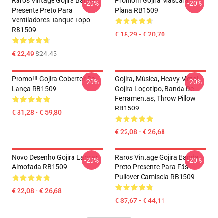
Raros Vintage Gojira Banda
Promo!!! Gojira Máscara
-20%
-20%
Presente Preto Para
Plana RB1509
Ventiladores Tanque Topo
RB1509
€ 18,29 - € 20,70
€ 22,49
$24.45
Promo!!! Gojira Cobertor De
Gojira, Música, Heavy Metal,
-20%
-20%
Lança RB1509
Gojira Logotipo, Banda De
Ferramentas, Throw Pillow
RB1509
€ 31,28 - € 59,80
€ 22,08 - € 26,68
Novo Desenho Gojira Lançar
Raros Vintage Gojira Banda
-20%
-20%
Almofada RB1509
Preto Presente Para Fãs
Pullover Camisola RB1509
€ 22,08 - € 26,68
€ 37,67 - € 44,11