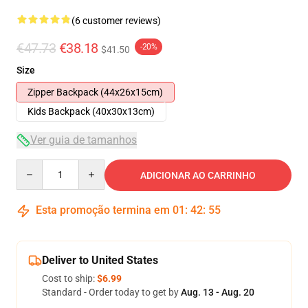
(6 customer reviews)
€47.73
€38.18
-20%
$41.50
Size
Zipper Backpack (44x26x15cm)
Kids Backpack (40x30x13cm)
Ver guia de tamanhos
Quantity
ADICIONAR AO CARRINHO
Esta promoção termina em
01
:
42
:
54
Deliver to United States
Cost to ship:
$6.99
Standard - Order today to get by
Aug. 13 - Aug. 20