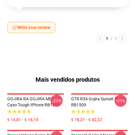
Write your review
1
/
1
Mais vendidos produtos
GOJIRA RA GOJIRA MERCH
GTR R34 Gojira Sunset Poster
-20%
-20%
Caso Tough IPhone RB1509
RB1509
€ 14,81 - € 16,10
€ 18,21 - € 42,22