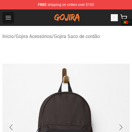
FREE
shipping on orders over $100
Gojira Shop - Official Gojira Merchandise Store
Open menu
Início
/
Gojira Acessórios
/
Gojira Saco de cordão