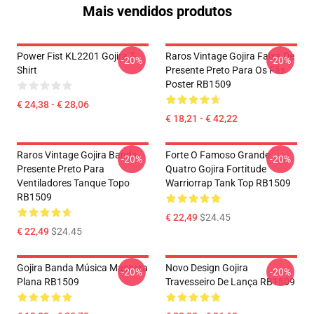
Mais vendidos produtos
Power Fist KL2201 Gojira T-
Raros Vintage Gojira Faixa De
-20%
-20%
Shirt
Presente Preto Para Os Fãs
Poster RB1509
€ 24,38 - € 28,06
€ 18,21 - € 42,22
Raros Vintage Gojira Banda
Forte O Famoso Grande
-20%
-20%
Presente Preto Para
Quatro Gojira Fortitude
Ventiladores Tanque Topo
Warriorrap Tank Top RB1509
RB1509
€ 22,49
$24.45
€ 22,49
$24.45
Gojira Banda Música Mascara
Novo Design Gojira
-20%
-20%
Plana RB1509
Travesseiro De Lança RB1509