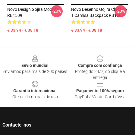
Novo Design Gojira Mochila
Novo Desenho Gojira Clássico
-20%
-20%
RB1509
T Camisa Backpack RB1509
€ 33,94 - € 38,18
€ 33,94 - € 38,18
Footer
Envio mundial
Compre com confiança
Enviamos para mais de 200 países
Protegido 24/7, do clique à
entrega
Garantia internacional
Pagamento 100% seguro
Oferecido no país de uso
PayPal / MasterCard / Visa
Contacte-nos