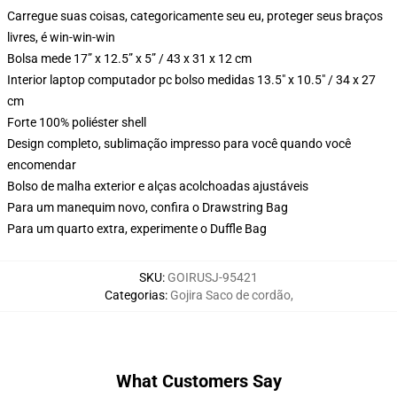
Carregue suas coisas, categoricamente seu eu, proteger seus braços
livres, é win-win-win
Bolsa mede 17” x 12.5” x 5” / 43 x 31 x 12 cm
Interior laptop computador pc bolso medidas 13.5" x 10.5" / 34 x 27
cm
Forte 100% poliéster shell
Design completo, sublimação impresso para você quando você
encomendar
Bolso de malha exterior e alças acolchoadas ajustáveis
Para um manequim novo, confira o Drawstring Bag
Para um quarto extra, experimente o Duffle Bag
SKU
:
GOIRUSJ-95421
Categorias
:
Gojira Saco de cordão
,
What Customers Say