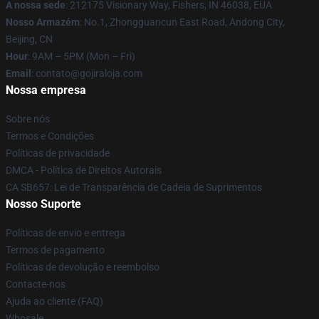
A nossa sede
: 212175 Visionary Way, Fishers, IN 46038, EUA
Nosso Armazém
: No.1, Zhongguancun East Road, Andong City,
Beijing, CN
Hour
: 9AM – 5PM (Mon – Fri)
Email
: contato@gojiraloja.com
Nossa empresa
Sobre nós
Termos e Condições
Políticas de privacidade
DMCA - Política de Direitos Autorais
CA SB657: Lei de Transparência de Cadeia de Suprimentos
Nosso Suporte
Políticas de envio e entrega
Termos de pagamento
Políticas de devolução e reembolso
Contacte-nos
Ajuda ao cliente (FAQ)
Whosale