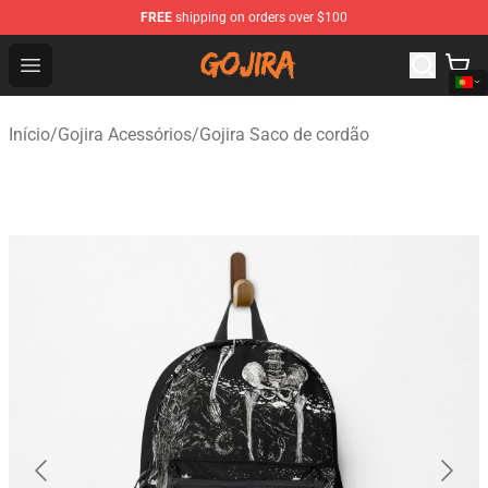
FREE
shipping on orders over $100
Gojira Shop - Official Gojira Merchandise Store
Open menu
Início
/
Gojira Acessórios
/
Gojira Saco de cordão