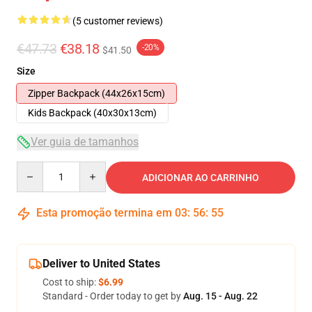
(5 customer reviews)
€47.73
€38.18
-20%
$41.50
Size
Zipper Backpack (44x26x15cm)
Kids Backpack (40x30x13cm)
Ver guia de tamanhos
Quantity
ADICIONAR AO CARRINHO
Esta promoção termina em
03
:
56
:
54
Deliver to United States
Cost to ship:
$6.99
Standard - Order today to get by
Aug. 15 - Aug. 22