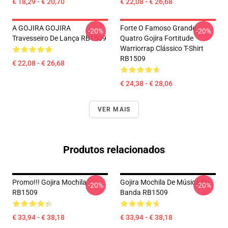
€ 18,29 - € 20,70
€ 22,08 - € 26,68
A GOJIRA GOJIRA
Forte O Famoso Grande
-20%
-20%
Travesseiro De Lança RB1509
Quatro Gojira Fortitude
Warriorrap Clássico T-Shirt
RB1509
€ 22,08 - € 26,68
€ 24,38 - € 28,06
VER MAIS
Produtos relacionados
Promo!!! Gojira Mochila
Gojira Mochila De Música De
-20%
-20%
RB1509
Banda RB1509
€ 33,94 - € 38,18
€ 33,94 - € 38,18