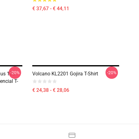
€ 37,67 - € 44,11
-20%
-20%
ius 10o
Volcano KL2201 Gojira T-Shirt
encial T-
€ 24,38 - € 28,06