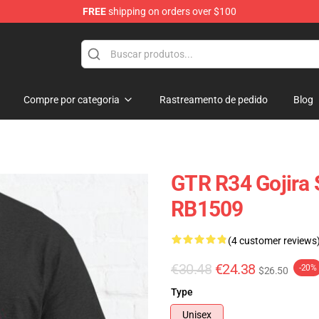
FREE
shipping on orders over $100
Compre por categoria
Rastreamento de pedido
Blog
GTR R34 Gojira 
RB1509
(4 customer reviews
€30.48
€24.38
-20%
$26.50
Type
Unisex