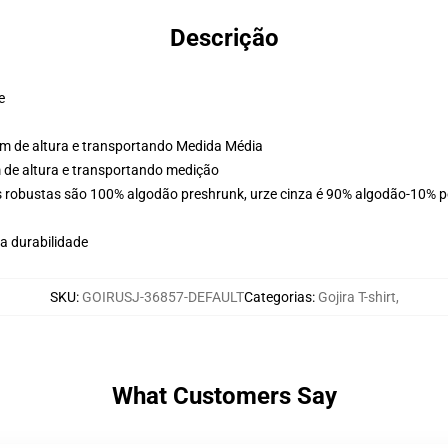
Descrição
e
cm de altura e transportando Medida Média
m de altura e transportando medição
s robustas são 100% algodão preshrunk, urze cinza é 90% algodão-10% po
a durabilidade
SKU
:
GOIRUSJ-36857-DEFAULT
Categorias
:
Gojira T-shirt
,
What Customers Say