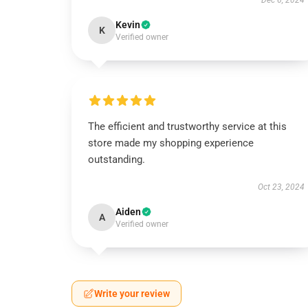
Dec 6, 2024
Kevin
K
Verified owner
The efficient and trustworthy service at this
store made my shopping experience
outstanding.
Oct 23, 2024
Aiden
A
Verified owner
Write your review