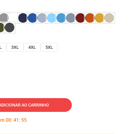
L
3XL
4XL
5XL
ADICIONAR AO CARRINHO
 em
00
:
41
:
54