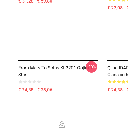
€ 31,28 - € 59,80
€ 22,08 - 
-20%
From Mars To Sirius KL2201 Gojira T-
QUALIDADE
Shirt
Clássico 
€ 24,38 - € 28,06
€ 24,38 - 
Footer