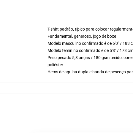
T-shirt padrão, típico para colocar regularment
Fundamental, generoso, jogo de boxe
Modelo masculino confirmado é de 6'0" / 183 
Modelo feminino confirmado é de 5'8" / 173 c
Peso pesado 5,3 onças / 180 gsm tecido, core
poliéster
Hems de agulha dupla e banda de pescoço par