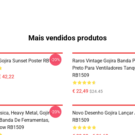
Mais vendidos produtos
-20%
ojira Sunset Poster RB1509
Raros Vintage Gojira Banda P
Preto Para Ventiladores Tan
RB1509
€ 42,22
€ 22,49
$24.45
-20%
sica, Heavy Metal, Gojira
Novo Desenho Gojira Lançar
 Banda De Ferramentas,
RB1509
low RB1509