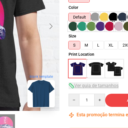
Color
Default
Size
S
M
L
XL
2X
Print Location
blank template
Ver guia de tamanhos
Quantity
Esta promoção termina