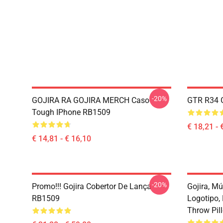
-20%
GOJIRA RA GOJIRA MERCH Caso
GTR R34 G
Tough IPhone RB1509
€ 18,21 - 
€ 14,81 - € 16,10
-20%
Promo!!! Gojira Cobertor De Lança
Gojira, Mú
RB1509
Logotipo,
Throw Pil