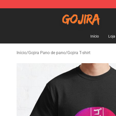
Gojira Shop - Official Gojira Merchandise Store
Início
Loja
Início
/
Gojira Pano de pano
/
Gojira T-shirt