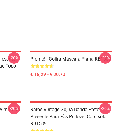
-20%
-20%
resente
Promo!!! Gojira Máscara Plana RB1509
que Topo
€ 18,29 - € 20,70
-20%
-20%
 Almofada
Raros Vintage Gojira Banda Preto
Presente Para Fãs Pullover Camisola
RB1509