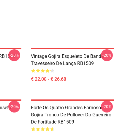
-20%
-20%
 RB1509
Vintage Gojira Esqueleto De Banda
Travesseiro De Lança RB1509
€ 22,08 - € 26,68
-20%
-20%
iseta
Forte Os Quatro Grandes Famosos
Gojira Tronco De Pullover Do Guerreiro
De Fortitude RB1509