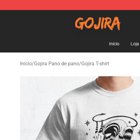
Gojira Shop - Official Gojira Merchandise Store
Início
Loja
Início
/
Gojira Pano de pano
/
Gojira T-shirt