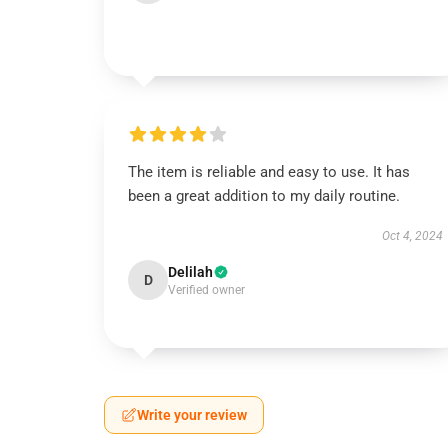
The item is reliable and easy to use. It has
been a great addition to my daily routine.
Oct 4, 2024
Delilah
D
Verified owner
Write your review