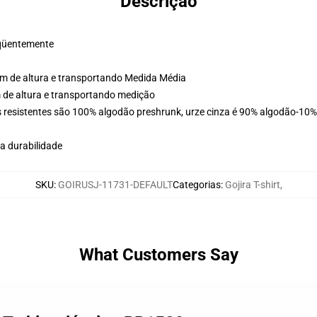
Descrição
reqüentemente
cm de altura e transportando Medida Média
m de altura e transportando medição
 resistentes são 100% algodão preshrunk, urze cinza é 90% algodão-10% 
a durabilidade
SKU
:
GOIRUSJ-11731-DEFAULT
Categorias
:
Gojira T-shirt
,
What Customers Say