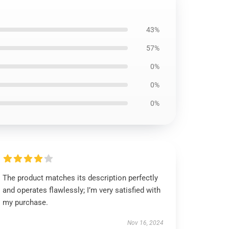
43%
57%
0%
0%
0%
The product matches its description perfectly
and operates flawlessly; I’m very satisfied with
my purchase.
Nov 16, 2024