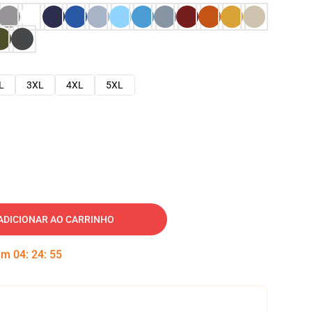
L
3XL
4XL
5XL
ADICIONAR AO CARRINHO
 em
04
:
24
:
54