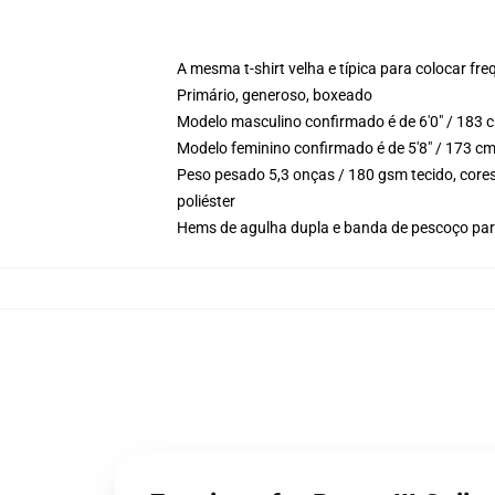
A mesma t-shirt velha e típica para colocar f
Primário, generoso, boxeado
Modelo masculino confirmado é de 6'0" / 183 
Modelo feminino confirmado é de 5'8" / 173 c
Peso pesado 5,3 onças / 180 gsm tecido, cores
poliéster
Hems de agulha dupla e banda de pescoço par