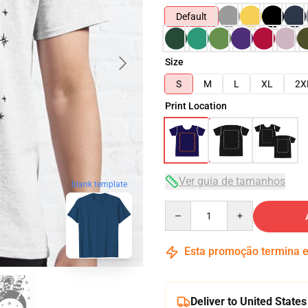
Default
Size
S
M
L
XL
2X
Print Location
Ver guia de tamanhos
blank template
Quantity
Esta promoção termina
Deliver to United States