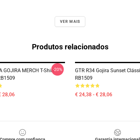
VER MAIS
Produtos relacionados
-20%
A GOJIRA MERCH T-Shirt
GTR R34 Gojira Sunset Clássi
RB1509
RB1509
€ 28,06
€ 24,38 - € 28,06
Compre com confiança
Garantia internacional