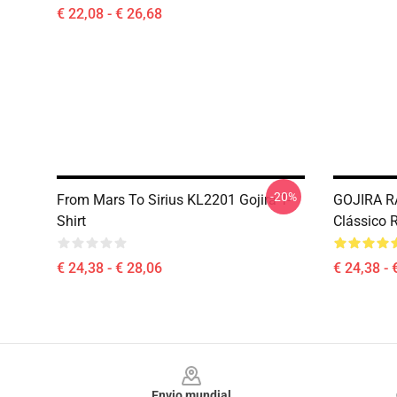
€ 22,08 - € 26,68
-20%
From Mars To Sirius KL2201 Gojira T-
GOJIRA R
Shirt
Clássico 
€ 24,38 - € 28,06
€ 24,38 - 
Footer
Envio mundial