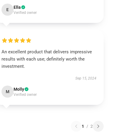
Ella
E
Verified owner
An excellent product that delivers impressive
results with each use; definitely worth the
investment.
Sep 15, 2024
Molly
M
Verified owner
1
/
2