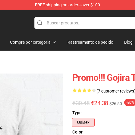
FREE
shipping on orders over $100
Compre por categoria
Rastreamento de pedido
Blog
Promo!!! Gojira 
(7 customer reviews
€30.48
€24.38
-20%
$26.50
Type
Unisex
Color