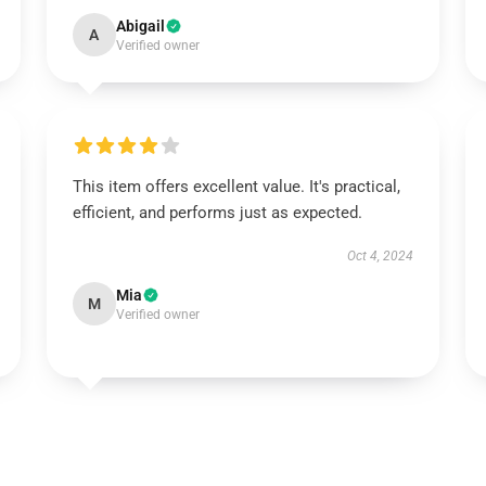
Abigail
A
Verified owner
This item offers excellent value. It's practical,
efficient, and performs just as expected.
Oct 4, 2024
Mia
M
Verified owner