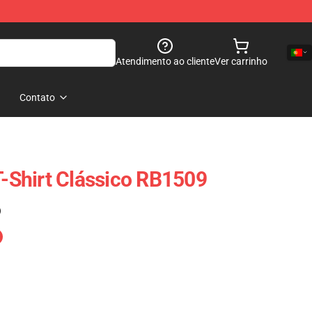
Atendimento ao cliente
Ver carrinho
Contato
T-Shirt Clássico RB1509
)