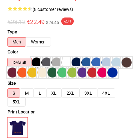
(8 customer reviews)
€28.12
€22.49
-20%
$24.45
Type
Men
Women
Color
Default
Size
S
M
L
XL
2XL
3XL
4XL
5XL
Print Location