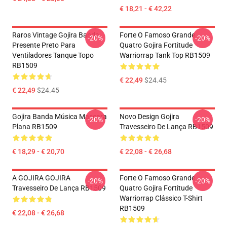
€ 18,21 - € 42,22
Raros Vintage Gojira Banda
Forte O Famoso Grande
-20%
-20%
Presente Preto Para
Quatro Gojira Fortitude
Ventiladores Tanque Topo
Warriorrap Tank Top RB1509
RB1509
€ 22,49
$24.45
€ 22,49
$24.45
Gojira Banda Música Mascara
Novo Design Gojira
-20%
-20%
Plana RB1509
Travesseiro De Lança RB1509
€ 18,29 - € 20,70
€ 22,08 - € 26,68
A GOJIRA GOJIRA
Forte O Famoso Grande
-20%
-20%
Travesseiro De Lança RB1509
Quatro Gojira Fortitude
Warriorrap Clássico T-Shirt
RB1509
€ 22,08 - € 26,68