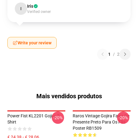
Iris
I
Verified owner
Write your review
1
/
2
Mais vendidos produtos
Power Fist KL2201 Gojira T-
Raros Vintage Gojira Faixa De
-20%
-20%
Shirt
Presente Preto Para Os Fãs
Poster RB1509
€ 24,38 - € 28,06