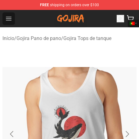
FREE
shipping on orders over $100
Gojira Shop - Official Gojira Merchandise Store
Open menu
Início
/
Gojira Pano de pano
/
Gojira Tops de tanque