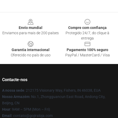
Footer
Envio mundial
Compre com confiança
Enviamos para mais de 200 países
Protegido 24/7, do clique à
entrega
Garantia internacional
Pagamento 100% seguro
Oferecido no país de uso
PayPal / MasterCard / Visa
Contacte-nos
A nossa sede
: 212175 Visionary Way, Fishers, IN 46038, EUA
Nosso Armazém
: No.1, Zhongguancun East Road, Andong City,
Beijing, CN
Hour
: 9AM – 5PM (Mon – Fri)
Email
: contato@gojiraloja.com