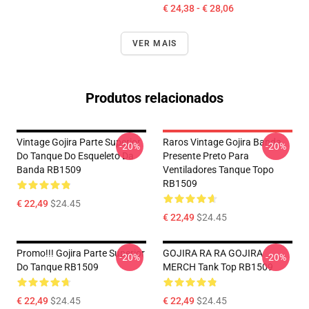
€ 24,38 - € 28,06
VER MAIS
Produtos relacionados
Vintage Gojira Parte Superior
Raros Vintage Gojira Banda
-20%
-20%
Do Tanque Do Esqueleto Da
Presente Preto Para
Banda RB1509
Ventiladores Tanque Topo
RB1509
€ 22,49
$24.45
€ 22,49
$24.45
Promo!!! Gojira Parte Superior
GOJIRA RA RA GOJIRA
-20%
-20%
Do Tanque RB1509
MERCH Tank Top RB1509
€ 22,49
$24.45
€ 22,49
$24.45