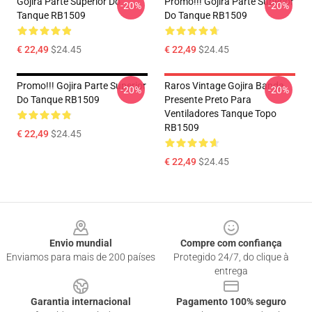
Gojira Parte Superior Do
Promo!!! Gojira Parte Superior
-20%
-20%
Tanque RB1509
Do Tanque RB1509
€ 22,49
$24.45
€ 22,49
$24.45
Promo!!! Gojira Parte Superior
Raros Vintage Gojira Banda
-20%
-20%
Do Tanque RB1509
Presente Preto Para
Ventiladores Tanque Topo
RB1509
€ 22,49
$24.45
€ 22,49
$24.45
Footer
Envio mundial
Compre com confiança
Enviamos para mais de 200 países
Protegido 24/7, do clique à
entrega
Garantia internacional
Pagamento 100% seguro