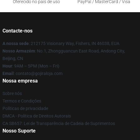
Oferecido no país de uso
PayPal / MasterCard / Visa
Contacte-nos
A nossa sede
: 212175 Visionary Way, Fishers, IN 46038, EUA
Nosso Armazém
: No.1, Zhongguancun East Road, Andong City,
Beijing, CN
Hour
: 9AM – 5PM (Mon – Fri)
Email
: contato@gojiraloja.com
Nossa empresa
Sobre nós
Termos e Condições
Políticas de privacidade
DMCA - Política de Direitos Autorais
CA SB657: Lei de Transparência de Cadeia de Suprimentos
Nosso Suporte