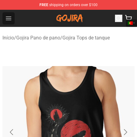
FREE
shipping on orders over $100
Gojira Shop - Official Gojira Merchandise Store
Open menu
Início
/
Gojira Pano de pano
/
Gojira Tops de tanque