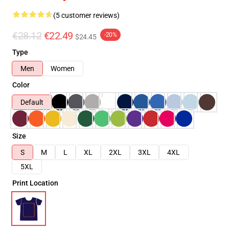
(5 customer reviews)
€28.12
€22.49
-20%
$24.45
Type
Men
Women
Color
Default
Size
S
M
L
XL
2XL
3XL
4XL
5XL
Print Location