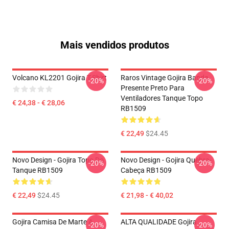
Mais vendidos produtos
Volcano KL2201 Gojira T-Shirt
Raros Vintage Gojira Banda
-20%
-20%
Presente Preto Para
Ventiladores Tanque Topo
€ 24,38 - € 28,06
RB1509
€ 22,49
$24.45
Novo Design - Gojira Topo Do
Novo Design - Gojira Quebra-
-20%
-20%
Tanque RB1509
Cabeça RB1509
€ 22,49
$24.45
€ 21,98 - € 40,02
Gojira Camisa De Marte A
ALTA QUALIDADE Gojira
-20%
-20%