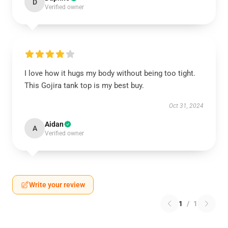
D
Verified owner
I love how it hugs my body without being too tight.
This Gojira tank top is my best buy.
Oct 31, 2024
Aidan
A
Verified owner
Write your review
1
/
1