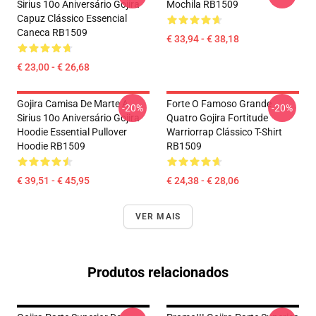
Sirius 10o Aniversário Gojira
Mochila RB1509
Capuz Clássico Essencial
Caneca RB1509
€ 33,94 - € 38,18
€ 23,00 - € 26,68
Gojira Camisa De Marte A
Forte O Famoso Grande
-20%
-20%
Sirius 10o Aniversário Gojira
Quatro Gojira Fortitude
Hoodie Essential Pullover
Warriorrap Clássico T-Shirt
Hoodie RB1509
RB1509
€ 39,51 - € 45,95
€ 24,38 - € 28,06
VER MAIS
Produtos relacionados