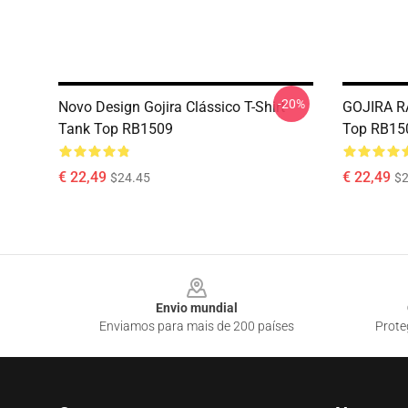
-20%
Novo Design Gojira Clássico T-Shirt
GOJIRA R
Tank Top RB1509
Top RB15
€ 22,49
€ 22,49
$24.45
$2
Footer
Envio mundial
Enviamos para mais de 200 países
Prote