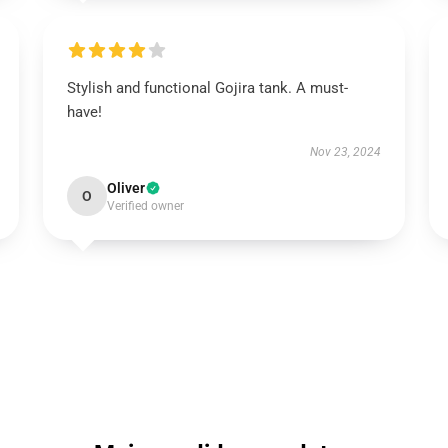
Stylish and functional Gojira tank. A must-
have!
Nov 23, 2024
Oliver
O
Verified owner