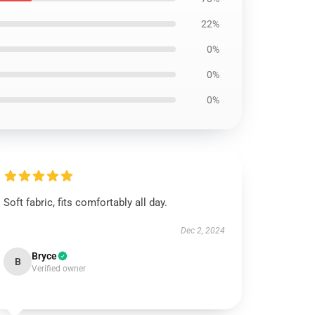
22%
0%
0%
0%
Soft fabric, fits comfortably all day.
Dec 2, 2024
Bryce
B
Verified owner