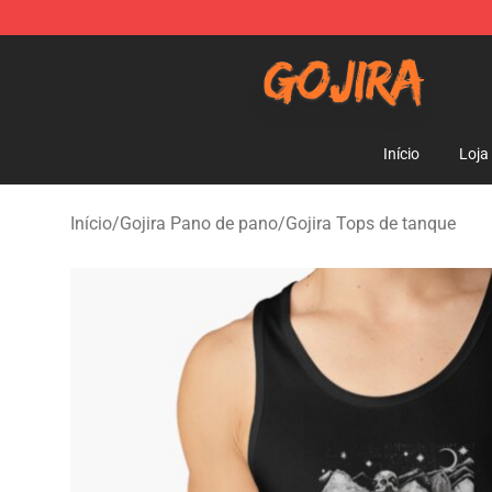
Gojira Shop - Official Gojira Merchandise Store
Início
Loja
Início
/
Gojira Pano de pano
/
Gojira Tops de tanque