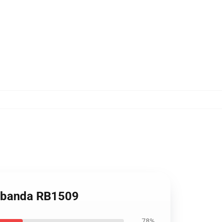
da banda RB1509
78%