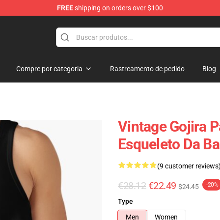
FREE
shipping on orders over $100
Compre por categoria
Rastreamento de pedido
Blog
Vintage Gojira 
Esqueleto Da B
(9 customer reviews
€28.12
€22.49
-20%
$24.45
Type
Men
Women