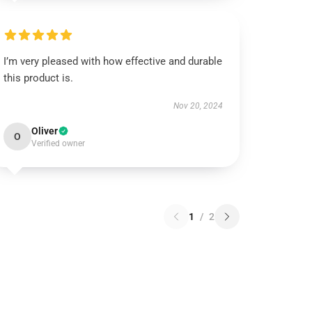
I’m very pleased with how effective and durable
this product is.
Nov 20, 2024
Oliver
O
Verified owner
1
/
2