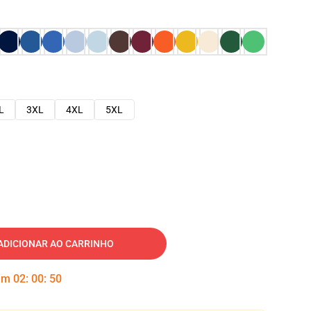
L
3XL
4XL
5XL
ADICIONAR AO CARRINHO
 em
02
:
00
:
49