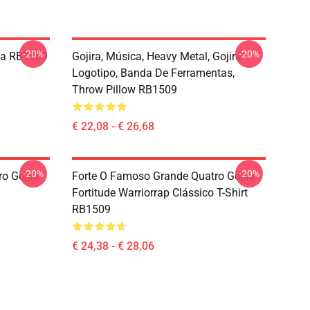
-20%
-20%
ça RB1509
Gojira, Música, Heavy Metal, Gojira
Logotipo, Banda De Ferramentas,
Throw Pillow RB1509
€ 22,08 - € 26,68
-20%
-20%
o Gojira
Forte O Famoso Grande Quatro Gojira
Fortitude Warriorrap Clássico T-Shirt
RB1509
€ 24,38 - € 28,06