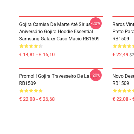
-20%
Gojira Camisa De Marte Até Sirius 10o
Raros Vin
Aniversário Gojira Hoodie Essential
Preto Par
Samsung Galaxy Caso Macio RB1509
RB1509
€ 14,81 - € 16,10
€ 22,49
$2
-20%
Promo!!! Gojira Travesseiro De Lança
Novo Dese
RB1509
RB1509
€ 22,08 - € 26,68
€ 22,08 - 