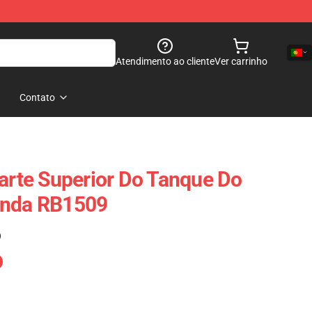
Atendimento ao cliente
Ver carrinho
Contato
Parte Superior Do Tanque Do
anda RB1509
)