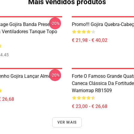
Mais vendidos produtos
-20%
tage Gojira Banda Presente
Promo!!! Gojira Quebra-Cabe
a Ventiladores Tanque Topo
€ 21,98 - € 40,02
4.45
-20%
nho Gojira Lançar Almofada
Forte O Famoso Grande Quatr
Caneca Clássica Da Fortitude
Warriorrap RB1509
€ 26,68
€ 23,00 - € 26,68
VER MAIS