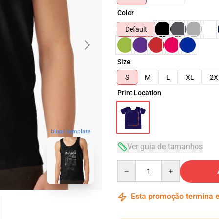
Color
Default
Size
S
M
L
XL
2X
Print Location
blank template
Ver guia de tamanhos
Quantity
Esta promoção termina