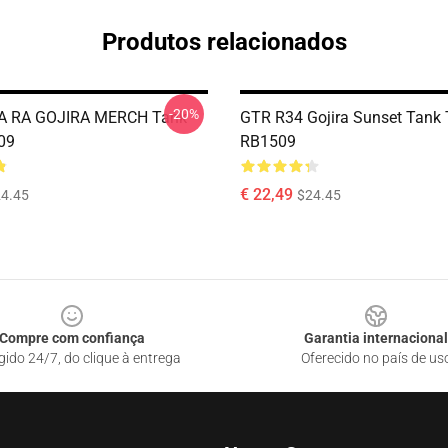
Produtos relacionados
-20%
A RA GOJIRA MERCH Tank
GTR R34 Gojira Sunset Tank
09
RB1509
€ 22,49
4.45
$24.45
Compre com confiança
Garantia internacional
gido 24/7, do clique à entrega
Oferecido no país de us