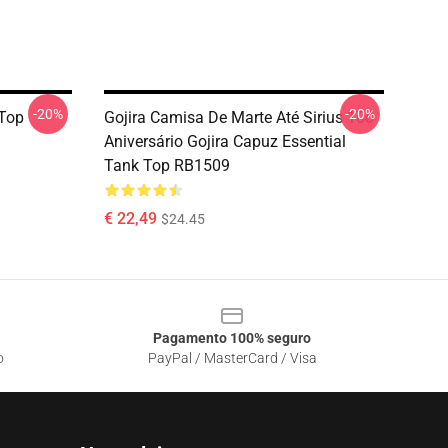
-20%
-20%
 Top
Gojira Camisa De Marte Até Sirius 10o
Aniversário Gojira Capuz Essential
Tank Top RB1509
€ 22,49
$24.45
Pagamento 100% seguro
o
PayPal / MasterCard / Visa