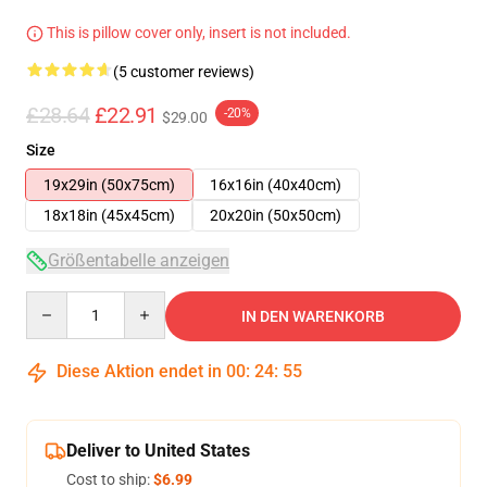
This is pillow cover only, insert is not included.
(5 customer reviews)
£28.64
£22.91
-20%
$29.00
Size
19x29in (50x75cm)
16x16in (40x40cm)
18x18in (45x45cm)
20x20in (50x50cm)
Größentabelle anzeigen
Quantity
IN DEN WARENKORB
Diese Aktion endet in
00
:
24
:
54
Deliver to United States
Cost to ship:
$6.99