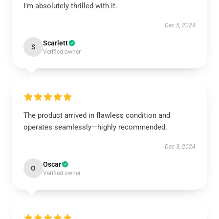
I'm absolutely thrilled with it.
Dec 5, 2024
Scarlett
S
Verified owner
The product arrived in flawless condition and
operates seamlessly—highly recommended.
Dec 3, 2024
Oscar
O
Verified owner