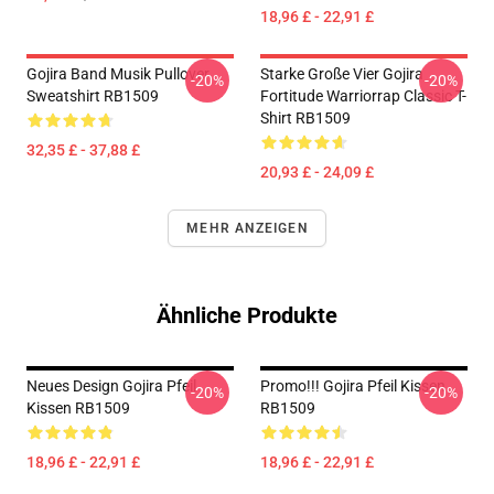
18,96 £ - 22,91 £
Gojira Band Musik Pullover
Starke Große Vier Gojira
-20%
-20%
Sweatshirt RB1509
Fortitude Warriorrap Classic T-
Shirt RB1509
32,35 £ - 37,88 £
20,93 £ - 24,09 £
MEHR ANZEIGEN
Ähnliche Produkte
Neues Design Gojira Pfeil
Promo!!! Gojira Pfeil Kissen
-20%
-20%
Kissen RB1509
RB1509
18,96 £ - 22,91 £
18,96 £ - 22,91 £