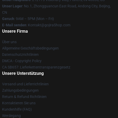
Unser Lager
: No.1, Zhongguancun East Road, Andong City, Beijing,
CN
Geruch
: 9AM – 5PM (Mon – Fri)
E-Mail senden
: Kontakt@gojiraShop.com
Unsere Firma
Über uns
Allgemeine Geschäftsbedingungen
Datenschutzrichtlinien
DMCA - Copyright Policy
CA SB657: Lieferkettentransparenzgesetz
Unsere Unterstützung
Versand und Lieferrichtlinien
Zahlungsbedingungen
Return & Refund Richtlinien
Kontaktieren Sie uns
Kundenhilfe (FAQ)
Werdegang