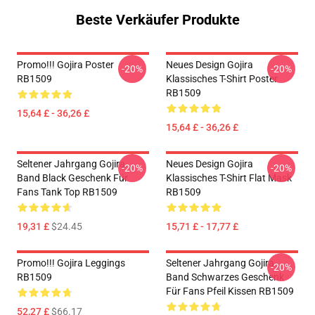
Beste Verkäufer Produkte
Promo!!! Gojira Poster
Neues Design Gojira
-20%
-20%
RB1509
Klassisches T-Shirt Poster
RB1509
15,64 £ - 36,26 £
15,64 £ - 36,26 £
Seltener Jahrgang Gojira
Neues Design Gojira
-20%
-20%
Band Black Geschenk Für
Klassisches T-Shirt Flat Mask
Fans Tank Top RB1509
RB1509
19,31 £
$24.45
15,71 £ - 17,77 £
Promo!!! Gojira Leggings
Seltener Jahrgang Gojira
-20%
RB1509
Band Schwarzes Geschenk
Für Fans Pfeil Kissen RB1509
52,27 £
$66.17