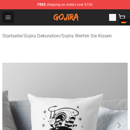
FREE
shipping on orders over $100
Gojira Shop - Official Gojira Merchandise Store
Open menu
Startseite
/
Gojira Dekoration
/
Gojira Werfen Sie Kissen