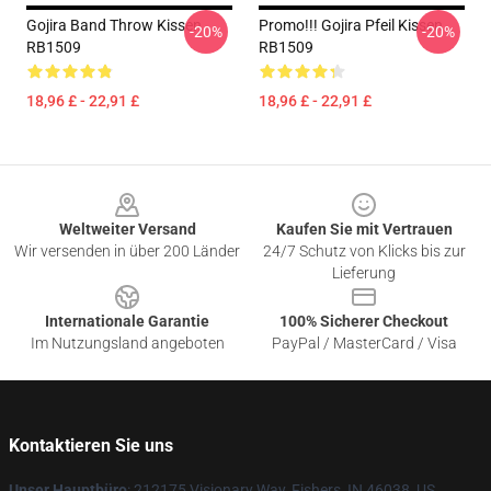
Gojira Band Throw Kissen
Promo!!! Gojira Pfeil Kissen
-20%
-20%
RB1509
RB1509
18,96 £ - 22,91 £
18,96 £ - 22,91 £
Footer
Weltweiter Versand
Kaufen Sie mit Vertrauen
Wir versenden in über 200 Länder
24/7 Schutz von Klicks bis zur
Lieferung
Internationale Garantie
100% Sicherer Checkout
Im Nutzungsland angeboten
PayPal / MasterCard / Visa
Kontaktieren Sie uns
Unser Hauptbüro
: 212175 Visionary Way, Fishers, IN 46038, US