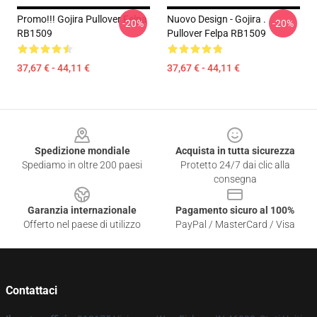
Promo!!! Gojira Pullover Felpa
Nuovo Design - Gojira .
-20%
-20%
RB1509
Pullover Felpa RB1509
37,67 € - 44,11 €
37,67 € - 44,11 €
Footer
Spedizione mondiale
Acquista in tutta sicurezza
Spediamo in oltre 200 paesi
Protetto 24/7 dai clic alla
consegna
Garanzia internazionale
Pagamento sicuro al 100%
Offerto nel paese di utilizzo
PayPal / MasterCard / Visa
Contattaci