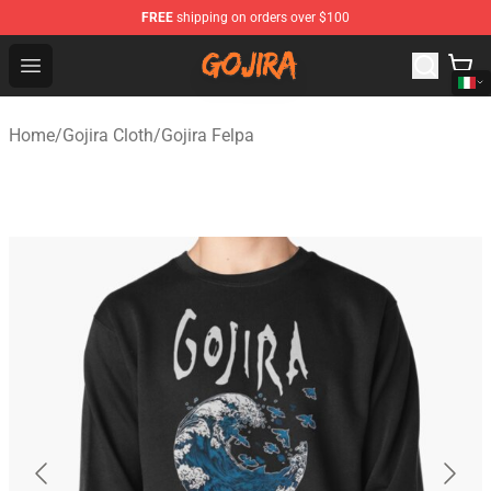
FREE
shipping on orders over $100
Gojira Shop - Official Gojira Merchandise Store
Open menu
Home
/
Gojira Cloth
/
Gojira Felpa