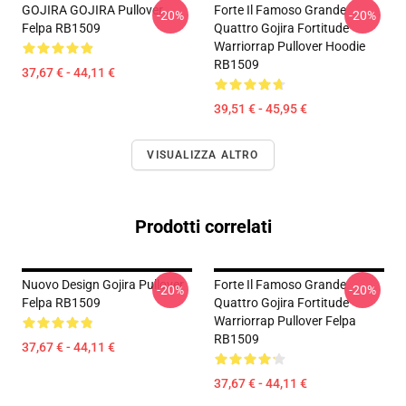
GOJIRA GOJIRA Pullover
Forte Il Famoso Grande
-20%
-20%
Felpa RB1509
Quattro Gojira Fortitude
Warriorrap Pullover Hoodie
RB1509
37,67 € - 44,11 €
39,51 € - 45,95 €
VISUALIZZA ALTRO
Prodotti correlati
Nuovo Design Gojira Pullover
Forte Il Famoso Grande
-20%
-20%
Felpa RB1509
Quattro Gojira Fortitude
Warriorrap Pullover Felpa
RB1509
37,67 € - 44,11 €
37,67 € - 44,11 €