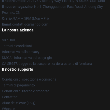
Il nostro ufficio
: 212175 Visionary Way, Fishers, IN 46038, Stati Uniti
Il nostro magazzino
: No.1, Zhongguancun East Road, Andong City,
Pechino, CN
Orario
: 9AM – 5PM (Mon – Fri)
Email
: contattigojirashop.com
La nostra azienda
Su di noi
Termini e condizioni
Informativa sulla privacy
DMCA - Informativa sul copyright
CA SB657: Legge sulla trasparenza della catena di fornitura
Il nostro supporto
Condizioni di spedizione e consegna
Termini di pagamento
Condizioni di ritorno e rimborso
Contattaci
Aiuto del cliente (FAQ)
Whosale