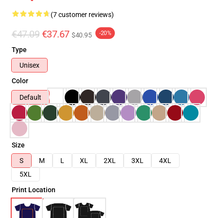
(7 customer reviews)
€47.09
€37.67
-20%
$40.95
Type
Unisex
Color
Default
Size
S
M
L
XL
2XL
3XL
4XL
5XL
Print Location