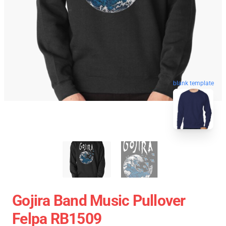
blank template
Gojira Band Music Pullover
Felpa RB1509