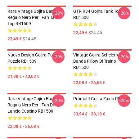
Rara Vintage Gojira Band
GTR R34 Gojira Tank Top
-20%
-20%
Regalo Nero Per I Fan Tank
RB1509
Top RB1509
22,49 €
$24.45
22,49 €
$24.45
Nuovo Design Gojira Puzzle
Vintage Gojira Scheletro Di
-20%
-20%
Puzzle RB1509
Banda Pillow Di Traino
RB1509
21,98 € - 40,02 €
22,08 € - 26,68 €
Rara Vintage Gojira Band
Promo!!! Gojira Zaino RB1509
-20%
-20%
Regalo Nero Per I Fan Di
Lancio Cuscino RB1509
33,94 € - 38,18 €
22,08 € - 26,68 €