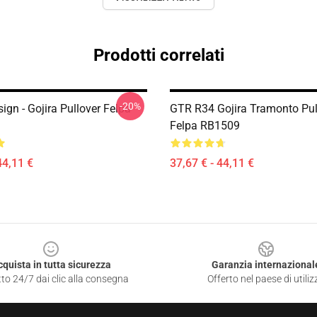
Prodotti correlati
-20%
gn - Gojira Pullover Felpa
GTR R34 Gojira Tramonto Pul
Felpa RB1509
44,11 €
37,67 € - 44,11 €
cquista in tutta sicurezza
Garanzia internazional
to 24/7 dai clic alla consegna
Offerto nel paese di utiliz