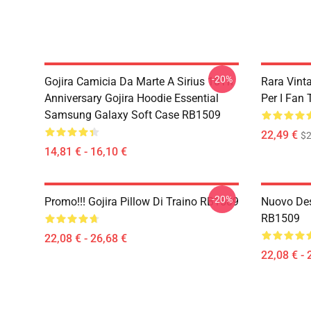
-20%
Gojira Camicia Da Marte A Sirius 10Th
Rara Vint
Anniversary Gojira Hoodie Essential
Per I Fan
Samsung Galaxy Soft Case RB1509
22,49 €
$2
14,81 € - 16,10 €
-20%
Promo!!! Gojira Pillow Di Traino RB1509
Nuovo Des
RB1509
22,08 € - 26,68 €
22,08 € - 