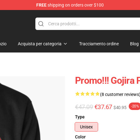
FREE
shipping on orders over $100
zio
Acquista per categoria
Tracciamento ordine
Blog
Promo!!! Gojira
(8 customer reviews
€47.09
€37.67
-20%
$40.95
Type
Unisex
Color