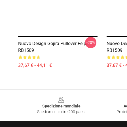
-20%
Nuovo Design Gojira Pullover Felpa
Nuovo Desi
RB1509
RB1509
37,67 € - 44,11 €
37,67 € - 
Footer
Spedizione mondiale
A
Spediamo in oltre 200 paesi
Protet