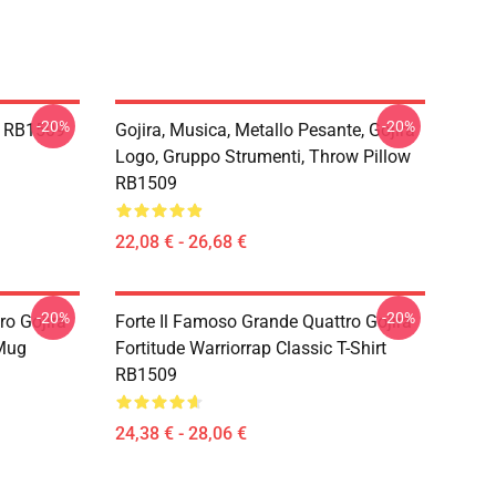
-20%
-20%
e RB1509
Gojira, Musica, Metallo Pesante, Gojira
Logo, Gruppo Strumenti, Throw Pillow
RB1509
22,08 € - 26,68 €
-20%
-20%
ro Gojira
Forte Il Famoso Grande Quattro Gojira
 Mug
Fortitude Warriorrap Classic T-Shirt
RB1509
24,38 € - 28,06 €