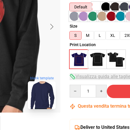
Default
Size
S
M
L
XL
2X
Print Location
Visualizza guida alle tagli
blank template
Quantity
Questa vendita termina 
Deliver to United States