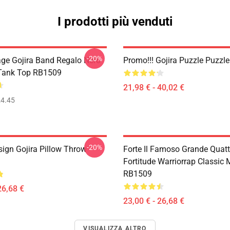
I prodotti più venduti
-20%
age Gojira Band Regalo Nero
Promo!!! Gojira Puzzle Puzzl
 Tank Top RB1509
21,98 € - 40,02 €
4.45
-20%
ign Gojira Pillow Throw
Forte Il Famoso Grande Quatt
Fortitude Warriorrap Classic
RB1509
26,68 €
23,00 € - 26,68 €
VISUALIZZA ALTRO