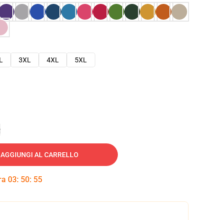
L
3XL
4XL
5XL
e
AGGIUNGI AL CARRELLO
tra
03
:
50
:
54