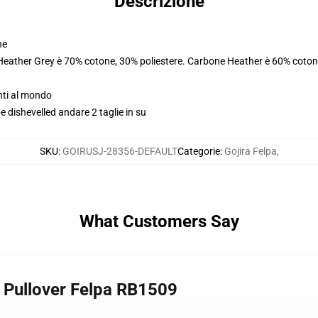
Descrizione
ne
 Heather Grey è 70% cotone, 30% poliestere. Carbone Heather è 60% coton
nti al mondo
pe dishevelled andare 2 taglie in su
SKU
:
GOIRUSJ-28356-DEFAULT
Categorie
:
Gojira Felpa
,
What Customers Say
a Pullover Felpa RB1509