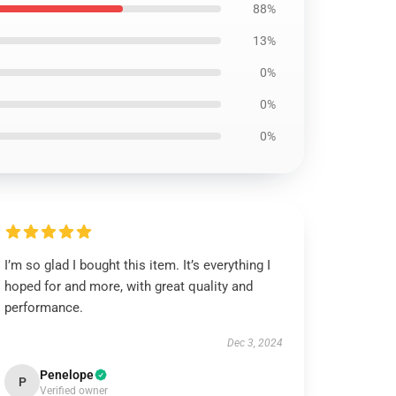
88%
13%
0%
0%
0%
I’m so glad I bought this item. It’s everything I
hoped for and more, with great quality and
performance.
Dec 3, 2024
Penelope
P
Verified owner