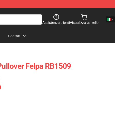
Assistenza clienti
Visualizza carrello
Contatti
 Pullover Felpa RB1509
)