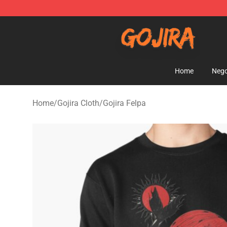
Gojira Shop - Official Gojira Merchandise Store
Home
Nego
Home
/
Gojira Cloth
/
Gojira Felpa