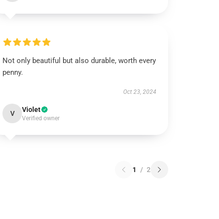
Not only beautiful but also durable, worth every
penny.
Oct 23, 2024
Violet
V
Verified owner
1
/
2