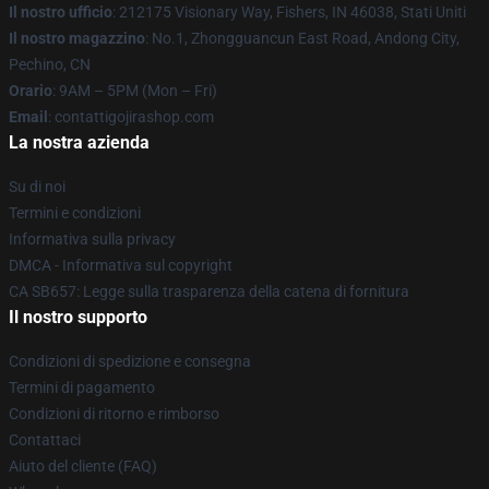
Il nostro ufficio
: 212175 Visionary Way, Fishers, IN 46038, Stati Uniti
Il nostro magazzino
: No.1, Zhongguancun East Road, Andong City,
Pechino, CN
Orario
: 9AM – 5PM (Mon – Fri)
Email
: contattigojirashop.com
La nostra azienda
Su di noi
Termini e condizioni
Informativa sulla privacy
DMCA - Informativa sul copyright
CA SB657: Legge sulla trasparenza della catena di fornitura
Il nostro supporto
Condizioni di spedizione e consegna
Termini di pagamento
Condizioni di ritorno e rimborso
Contattaci
Aiuto del cliente (FAQ)