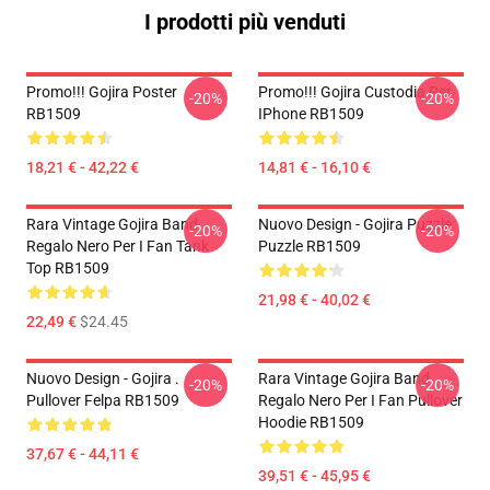
I prodotti più venduti
Promo!!! Gojira Poster
Promo!!! Gojira Custodia Per
-20%
-20%
RB1509
IPhone RB1509
18,21 € - 42,22 €
14,81 € - 16,10 €
Rara Vintage Gojira Band
Nuovo Design - Gojira Puzzle
-20%
-20%
Regalo Nero Per I Fan Tank
Puzzle RB1509
Top RB1509
21,98 € - 40,02 €
22,49 €
$24.45
Nuovo Design - Gojira .
Rara Vintage Gojira Band
-20%
-20%
Pullover Felpa RB1509
Regalo Nero Per I Fan Pullover
Hoodie RB1509
37,67 € - 44,11 €
39,51 € - 45,95 €