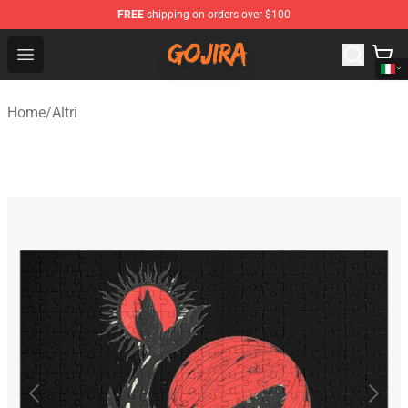
FREE
shipping on orders over $100
Gojira Shop - Official Gojira Merchandise Store
Open menu
Home
/
Altri