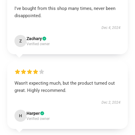
I've bought from this shop many times, never been
disappointed.
Dec 4, 2024
Zachary
Z
Verified owner
Wasn't expecting much, but the product turned out
great. Highly recommend.
Dec 2, 2024
Harper
H
Verified owner