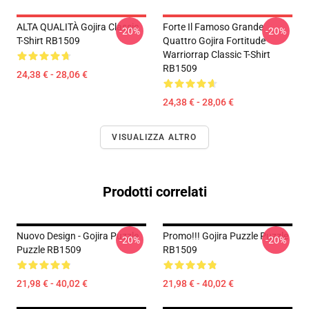
ALTA QUALITÀ Gojira Classic
Forte Il Famoso Grande
-20%
-20%
T-Shirt RB1509
Quattro Gojira Fortitude
Warriorrap Classic T-Shirt
RB1509
24,38 € - 28,06 €
24,38 € - 28,06 €
VISUALIZZA ALTRO
Prodotti correlati
Nuovo Design - Gojira Puzzle
Promo!!! Gojira Puzzle Puzzle
-20%
-20%
Puzzle RB1509
RB1509
21,98 € - 40,02 €
21,98 € - 40,02 €