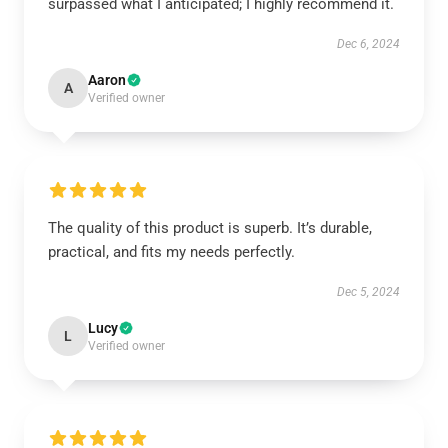
surpassed what I anticipated; I highly recommend it.
Dec 6, 2024
Aaron
A
Verified owner
The quality of this product is superb. It’s durable,
practical, and fits my needs perfectly.
Dec 5, 2024
Lucy
L
Verified owner