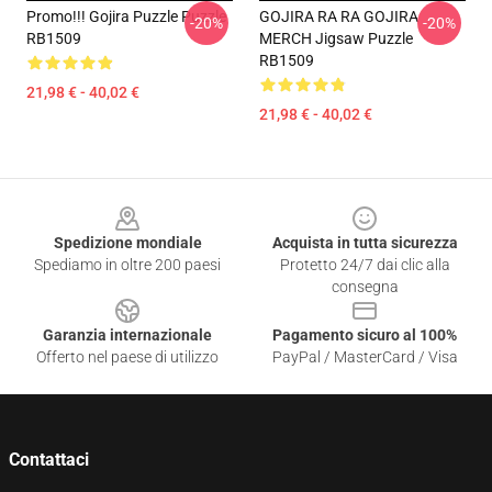
Promo!!! Gojira Puzzle Puzzle
GOJIRA RA RA GOJIRA
-20%
-20%
RB1509
MERCH Jigsaw Puzzle
RB1509
21,98 € - 40,02 €
21,98 € - 40,02 €
Footer
Spedizione mondiale
Acquista in tutta sicurezza
Spediamo in oltre 200 paesi
Protetto 24/7 dai clic alla
consegna
Garanzia internazionale
Pagamento sicuro al 100%
Offerto nel paese di utilizzo
PayPal / MasterCard / Visa
Contattaci