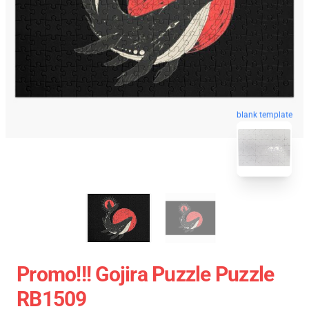
blank template
Promo!!! Gojira Puzzle Puzzle
RB1509