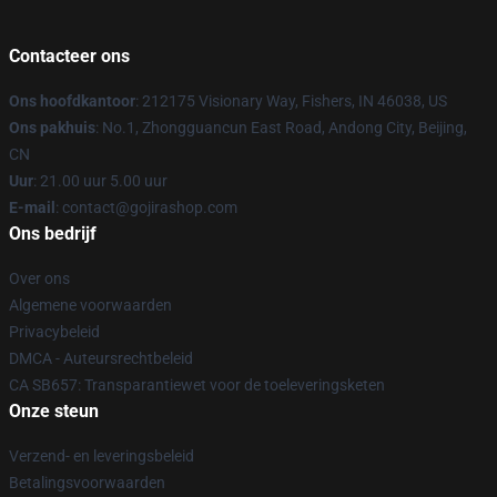
Contacteer ons
Ons hoofdkantoor
: 212175 Visionary Way, Fishers, IN 46038, US
Ons pakhuis
: No.1, Zhongguancun East Road, Andong City, Beijing,
CN
Uur
: 21.00 uur 5.00 uur
E-mail
: contact@gojirashop.com
Ons bedrijf
Over ons
Algemene voorwaarden
Privacybeleid
DMCA - Auteursrechtbeleid
CA SB657: Transparantiewet voor de toeleveringsketen
Onze steun
Verzend- en leveringsbeleid
Betalingsvoorwaarden