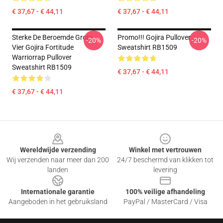
€ 37,67 - € 44,11
€ 37,67 - € 44,11
Sterke De Beroemde Grote
Promo!!! Gojira Pullover
-20%
-20%
Vier Gojira Fortitude
Sweatshirt RB1509
Warriorrap Pullover
Sweatshirt RB1509
€ 37,67 - € 44,11
€ 37,67 - € 44,11
Footer
Wereldwijde verzending
Winkel met vertrouwen
Wij verzenden naar meer dan 200
24/7 beschermd van klikken tot
landen
levering
Internationale garantie
100% veilige afhandeling
Aangeboden in het gebruiksland
PayPal / MasterCard / Visa