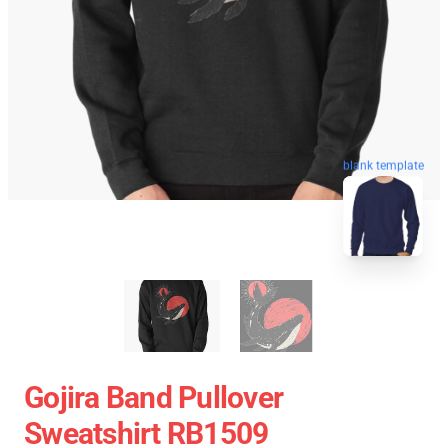
blank template
Gojira Band Pullover
Sweatshirt RB1509