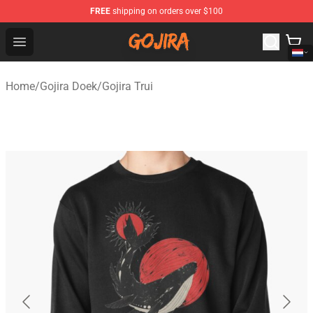
FREE
shipping on orders over $100
Gojira Shop - Official Gojira Merchandise Store
Open menu
Home
/
Gojira Doek
/
Gojira Trui