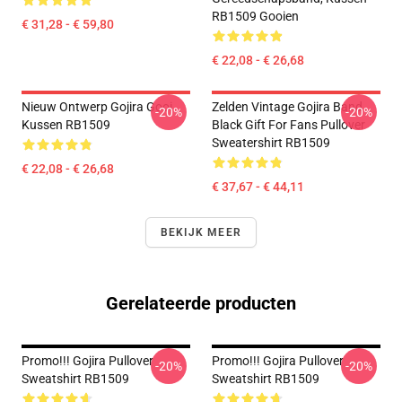
RB1509 Gooien
€ 31,28 - € 59,80
€ 22,08 - € 26,68
Nieuw Ontwerp Gojira Gooi
Zelden Vintage Gojira Band
-20%
-20%
Kussen RB1509
Black Gift For Fans Pullover
Sweatershirt RB1509
€ 22,08 - € 26,68
€ 37,67 - € 44,11
BEKIJK MEER
Gerelateerde producten
Promo!!! Gojira Pullover
Promo!!! Gojira Pullover
-20%
-20%
Sweatshirt RB1509
Sweatshirt RB1509