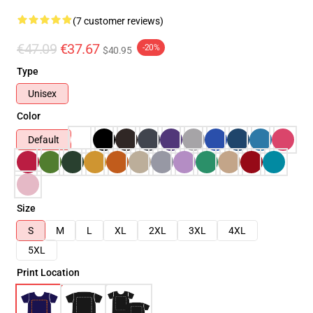
(7 customer reviews)
€47.09
€37.67
-20%
$40.95
Type
Unisex
Color
Default
Size
S
M
L
XL
2XL
3XL
4XL
5XL
Print Location