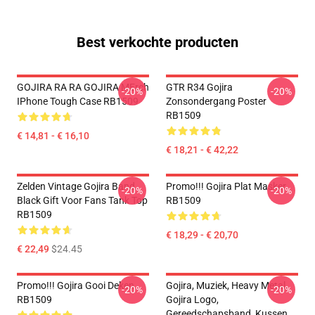
Best verkochte producten
GOJIRA RA RA GOJIRA MErch
GTR R34 Gojira
-20%
-20%
IPhone Tough Case RB1509
Zonsondergang Poster
RB1509
€ 14,81 - € 16,10
€ 18,21 - € 42,22
Zelden Vintage Gojira Band
Promo!!! Gojira Plat Masker
-20%
-20%
Black Gift Voor Fans Tank Top
RB1509
RB1509
€ 18,29 - € 20,70
€ 22,49
$24.45
Promo!!! Gojira Gooi Deken
Gojira, Muziek, Heavy Metal,
-20%
-20%
RB1509
Gojira Logo,
Gereedschapsband, Kussen