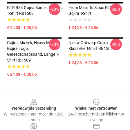
GTR R34 Gojira Sunset Classic
From Mars To Sirius KL2201
-20%
-20%
T-Shirt RB1509
Gojira T-Shirt
€ 24,38 - € 28,06
€ 24,38 - € 28,06
Gojira, Muziek, Heavy Metal,
Nieuw Ontwerp Gojira
-20%
-20%
Gojira Logo,
Klassieke T-Shirt RB1509
Gereedschapsband, Lange T-
Shirt RB1509
€ 24,38 - € 28,06
€ 24,38 - € 28,06
Footer
Wereldwijde verzending
Winkel met vertrouwen
Wij verzenden naar meer dan 200
24/7 beschermd van klikken tot
landen
levering