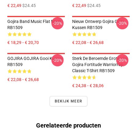
€ 22,49
$24.45
€ 22,49
$24.45
Gojira Band Music Flat Mask
Nieuw Ontwerp Gojira Gooi
-20%
-20%
RB1509
Kussen RB1509
€ 18,29 - € 20,70
€ 22,08 - € 26,68
GOJIRA GOJIRA Gooi Kussen
Sterk De Beroemde Grote Vier
-20%
-20%
RB1509
Gojira Fortitude Warriorrap
Classic T-Shirt RB1509
€ 22,08 - € 26,68
€ 24,38 - € 28,06
BEKIJK MEER
Gerelateerde producten