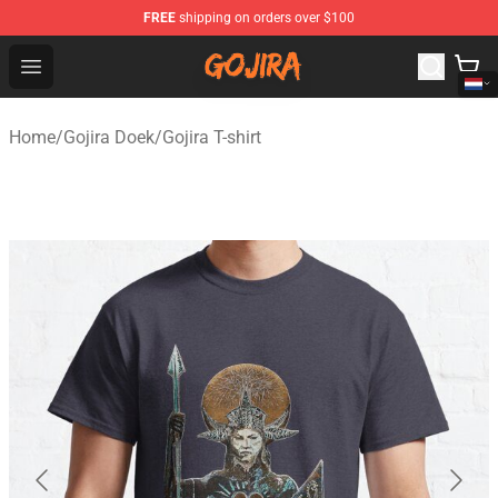
FREE
shipping on orders over $100
Gojira Shop - Official Gojira Merchandise Store
Open menu
Home
/
Gojira Doek
/
Gojira T-shirt