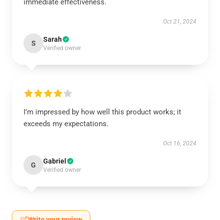
immediate effectiveness.
Oct 21, 2024
Sarah
S
Verified owner
I’m impressed by how well this product works; it
exceeds my expectations.
Oct 16, 2024
Gabriel
G
Verified owner
Write your review