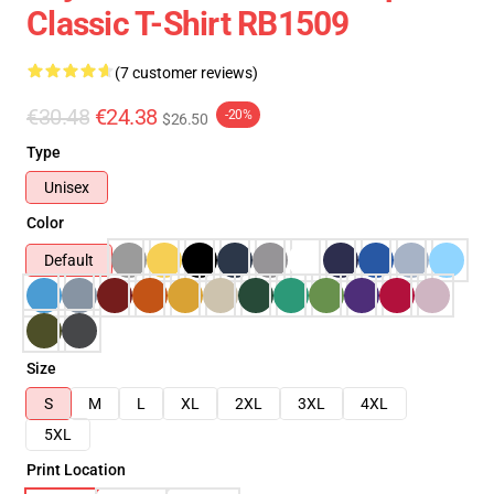
Classic T-Shirt RB1509
(7 customer reviews)
€30.48
€24.38
-20%
$26.50
Type
Unisex
Color
Default
Size
S
M
L
XL
2XL
3XL
4XL
5XL
Print Location