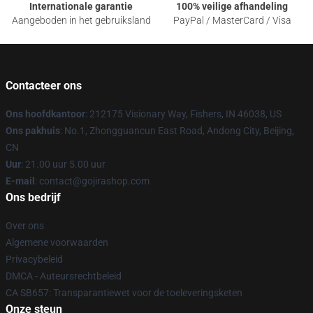
Internationale garantie
100% veilige afhandeling
Aangeboden in het gebruiksland
PayPal / MasterCard / Visa
Contacteer ons
Ons hoofdkantoor
: 212175 Visionary Way, Fishers, IN 46038, US
Ons pakhuis
: No.1, Zhongguancun East Road, Andong City, Beijing,
CN
Uur
: 21.00 uur 5.00 uur
E-mail
: contact@gojirashop.com
Ons bedrijf
Over ons
Algemene voorwaarden
Privacybeleid
DMCA - Auteursrechtbeleid
CA SB657: Transparantiewet voor de toeleveringsketen
Onze steun