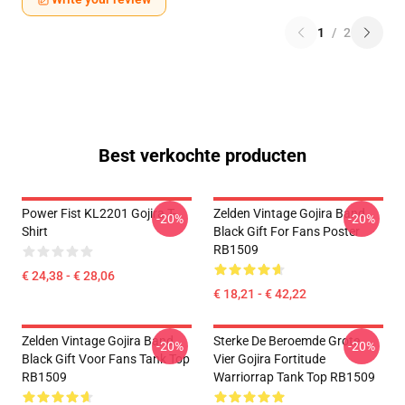
1
/
2
Best verkochte producten
Power Fist KL2201 Gojira T-
Zelden Vintage Gojira Band
-20%
-20%
Shirt
Black Gift For Fans Poster
RB1509
€ 24,38 - € 28,06
€ 18,21 - € 42,22
Zelden Vintage Gojira Band
Sterke De Beroemde Grote
-20%
-20%
Black Gift Voor Fans Tank Top
Vier Gojira Fortitude
RB1509
Warriorrap Tank Top RB1509