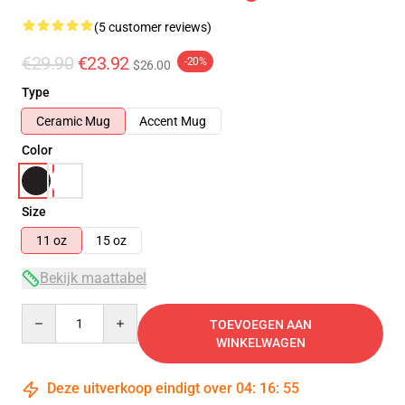
(5 customer reviews)
€29.90
€23.92
-20%
$26.00
Type
Ceramic Mug
Accent Mug
Color
Size
11 oz
15 oz
Bekijk maattabel
Quantity
TOEVOEGEN AAN
WINKELWAGEN
Deze uitverkoop eindigt over
04
:
16
:
54