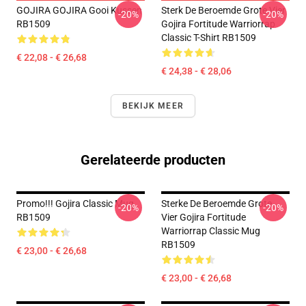
GOJIRA GOJIRA Gooi Kussen
Sterk De Beroemde Grote Vier
-20%
-20%
RB1509
Gojira Fortitude Warriorrap
Classic T-Shirt RB1509
€ 22,08 - € 26,68
€ 24,38 - € 28,06
BEKIJK MEER
Gerelateerde producten
Promo!!! Gojira Classic Mug
Sterke De Beroemde Grote
-20%
-20%
RB1509
Vier Gojira Fortitude
Warriorrap Classic Mug
RB1509
€ 23,00 - € 26,68
€ 23,00 - € 26,68