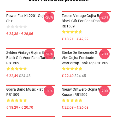
Power Fist KL2201 Gojira T-
Zelden Vintage Gojira Band
-20%
-20%
Shirt
Black Gift For Fans Poster
RB1509
€ 24,38 - € 28,06
€ 18,21 - € 42,22
Zelden Vintage Gojira Band
Sterke De Beroemde Grote
-20%
-20%
Black Gift Voor Fans Tank Top
Vier Gojira Fortitude
RB1509
Warriorrap Tank Top RB1509
€ 22,49
$24.45
€ 22,49
$24.45
Gojira Band Music Flat Mask
Nieuw Ontwerp Gojira Gooi
-20%
-20%
RB1509
Kussen RB1509
€ 18,29 - € 20,70
€ 22,08 - € 26,68