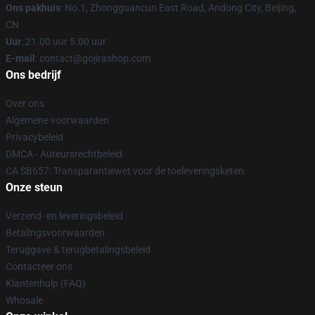
Ons pakhuis
: No.1, Zhongguancun East Road, Andong City, Beijing,
CN
Uur
: 21.00 uur 5.00 uur
E-mail
: contact@gojirashop.com
Ons bedrijf
Over ons
Algemene voorwaarden
Privacybeleid
DMCA - Auteursrechtbeleid
CA SB657: Transparantiewet voor de toeleveringsketen
Onze steun
Verzend- en leveringsbeleid
Betalingsvoorwaarden
Teruggave & terugbetalingsbeleid
Contacteer ons
Klantenhulp (FAQ)
Whosale