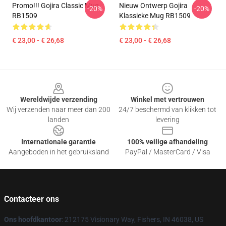
Promo!!! Gojira Classic Mug
Nieuw Ontwerp Gojira
-20%
-20%
RB1509
Klassieke Mug RB1509
€ 23,00 - € 26,68
€ 23,00 - € 26,68
Footer
Wereldwijde verzending
Winkel met vertrouwen
Wij verzenden naar meer dan 200
24/7 beschermd van klikken tot
landen
levering
Internationale garantie
100% veilige afhandeling
Aangeboden in het gebruiksland
PayPal / MasterCard / Visa
Contacteer ons
Ons hoofdkantoor
: 212175 Visionary Way, Fishers, IN 46038, US