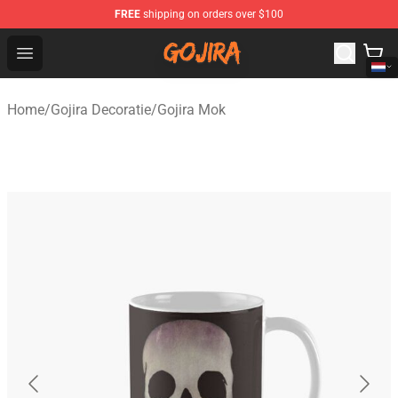
FREE
shipping on orders over $100
Gojira Shop - Official Gojira Merchandise Store
Open menu
Home
/
Gojira Decoratie
/
Gojira Mok