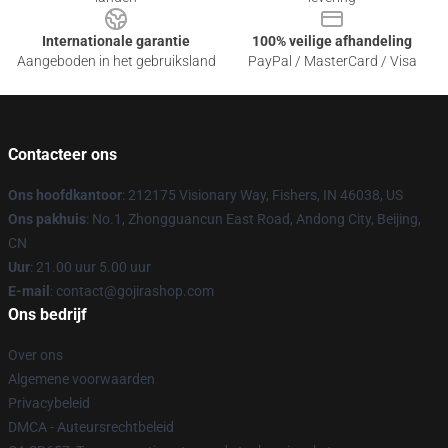
Internationale garantie
100% veilige afhandeling
Aangeboden in het gebruiksland
PayPal / MasterCard / Visa
Contacteer ons
Ons hoofdkantoor
: 212175 Visionary Way, Fishers, IN 46038, US
Ons pakhuis
: No.1, Zhongguancun East Road, Andong City, Beijing,
CN
Uur
: 21.00 uur 5.00 uur
E-mail
: contact@gojirashop.com
Ons bedrijf
Over ons
Algemene voorwaarden
Privacybeleid
DMCA - Auteursrechtbeleid