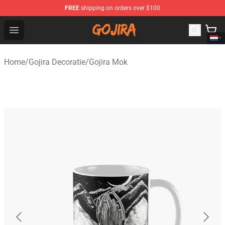
FREE
shipping on orders over $100
Gojira Shop - Official Gojira Merchandise Store
Open menu
Home
/
Gojira Decoratie
/
Gojira Mok