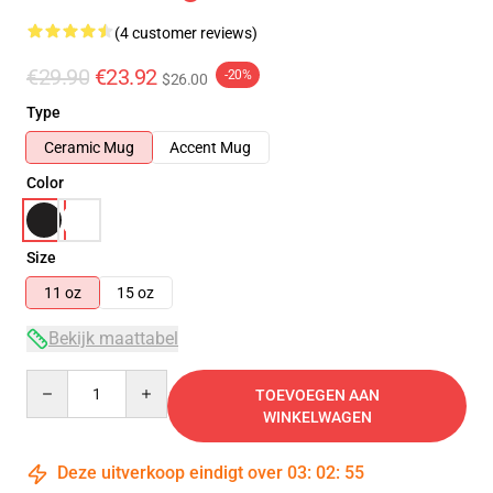
(4 customer reviews)
€29.90
€23.92
-20%
$26.00
Type
Ceramic Mug
Accent Mug
Color
Size
11 oz
15 oz
Bekijk maattabel
Quantity
TOEVOEGEN AAN
WINKELWAGEN
Deze uitverkoop eindigt over
03
:
02
:
54