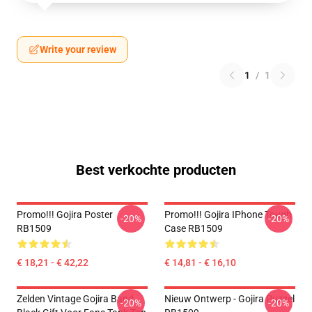
Write your review
1
/
1
Best verkochte producten
Promo!!! Gojira Poster
Promo!!! Gojira IPhone Tough
-20%
-20%
RB1509
Case RB1509
€ 18,21 - € 42,22
€ 14,81 - € 16,10
Zelden Vintage Gojira Band
Nieuw Ontwerp - Gojira Puzzel
-20%
-20%