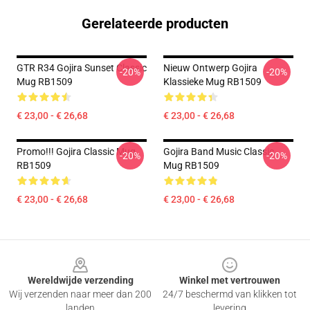
Gerelateerde producten
GTR R34 Gojira Sunset Classic
Nieuw Ontwerp Gojira
-20%
-20%
Mug RB1509
Klassieke Mug RB1509
€ 23,00 - € 26,68
€ 23,00 - € 26,68
Promo!!! Gojira Classic Mug
Gojira Band Music Classic
-20%
-20%
RB1509
Mug RB1509
€ 23,00 - € 26,68
€ 23,00 - € 26,68
Footer
Wereldwijde verzending
Winkel met vertrouwen
Wij verzenden naar meer dan 200
24/7 beschermd van klikken tot
landen
levering