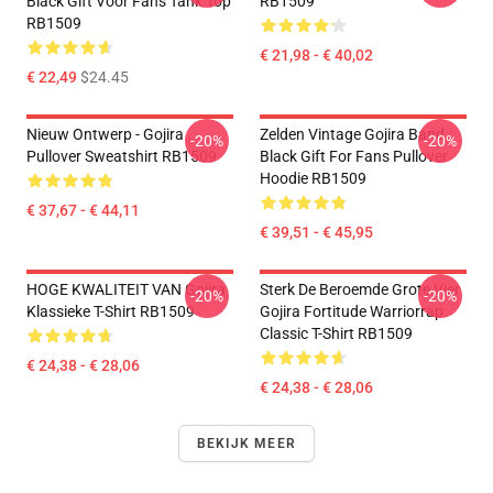
Black Gift Voor Fans Tank Top
RB1509
RB1509
€ 21,98 - € 40,02
€ 22,49
$24.45
Nieuw Ontwerp - Gojira .
Zelden Vintage Gojira Band
-20%
-20%
Pullover Sweatshirt RB1509
Black Gift For Fans Pullover
Hoodie RB1509
€ 37,67 - € 44,11
€ 39,51 - € 45,95
HOGE KWALITEIT VAN Gojira
Sterk De Beroemde Grote Vier
-20%
-20%
Klassieke T-Shirt RB1509
Gojira Fortitude Warriorrap
Classic T-Shirt RB1509
€ 24,38 - € 28,06
€ 24,38 - € 28,06
BEKIJK MEER