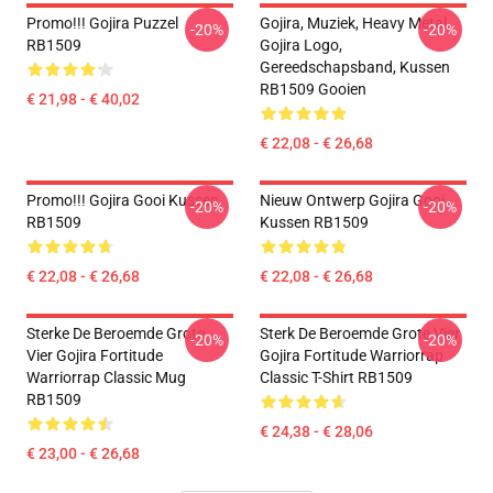
Promo!!! Gojira Puzzel
Gojira, Muziek, Heavy Metal,
-20%
-20%
RB1509
Gojira Logo,
Gereedschapsband, Kussen
RB1509 Gooien
€ 21,98 - € 40,02
€ 22,08 - € 26,68
Promo!!! Gojira Gooi Kussen
Nieuw Ontwerp Gojira Gooi
-20%
-20%
RB1509
Kussen RB1509
€ 22,08 - € 26,68
€ 22,08 - € 26,68
Sterke De Beroemde Grote
Sterk De Beroemde Grote Vier
-20%
-20%
Vier Gojira Fortitude
Gojira Fortitude Warriorrap
Warriorrap Classic Mug
Classic T-Shirt RB1509
RB1509
€ 24,38 - € 28,06
€ 23,00 - € 26,68