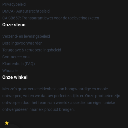
Privacybeleid
DMCA - Auteursrechtbeleid
CA SB657: Transparantiewet voor de toeleveringsketen
Onze steun
Verzend- en leveringsbeleid
Betalingsvoorwaarden
Teruggave & terugbetalingsbeleid
Contacteer ons
Klantenhulp (FAQ)
Whosale
Onze winkel
Met zo'n grote verscheidenheid aan hoogwaardige en mooie
ontwerpen, weten we dat uw perfecte stijl is er. Onze producten zijn
ontworpen door het team van wereldklasse die hun eigen unieke
ontwerpideeën naar elk product brengen.