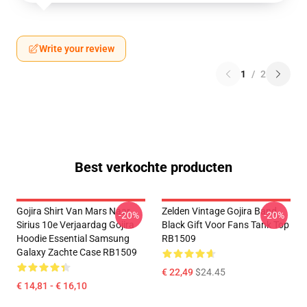
Write your review
1
/
2
Best verkochte producten
Gojira Shirt Van Mars Naar
Zelden Vintage Gojira Band
-20%
-20%
Sirius 10e Verjaardag Gojira
Black Gift Voor Fans Tank Top
Hoodie Essential Samsung
RB1509
Galaxy Zachte Case RB1509
€ 22,49
$24.45
€ 14,81 - € 16,10