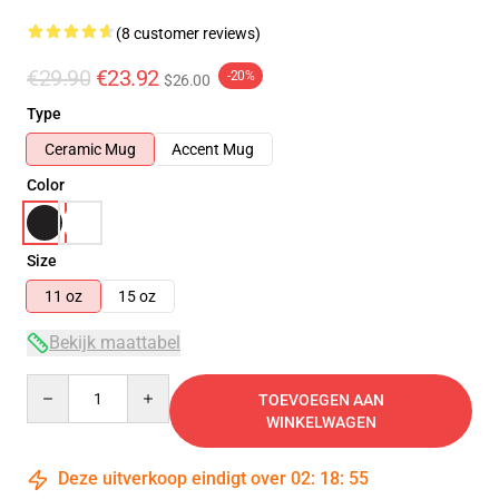
(8 customer reviews)
€29.90
€23.92
-20%
$26.00
Type
Ceramic Mug
Accent Mug
Color
Size
11 oz
15 oz
Bekijk maattabel
Quantity
TOEVOEGEN AAN
WINKELWAGEN
Deze uitverkoop eindigt over
02
:
18
:
54