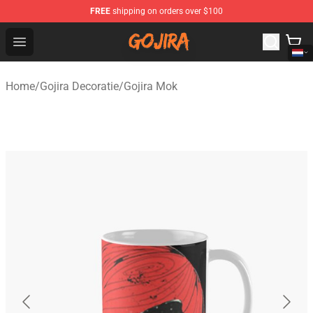
FREE
shipping on orders over $100
Gojira Shop - Official Gojira Merchandise Store
Open menu
Home
/
Gojira Decoratie
/
Gojira Mok