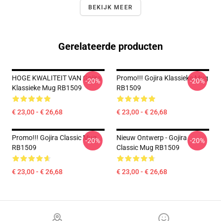
BEKIJK MEER
Gerelateerde producten
HOGE KWALITEIT VAN Gojira
Promo!!! Gojira Klassieke Mug
-20%
-20%
Klassieke Mug RB1509
RB1509
€ 23,00 - € 26,68
€ 23,00 - € 26,68
Promo!!! Gojira Classic Mug
Nieuw Ontwerp - Gojira
-20%
-20%
RB1509
Classic Mug RB1509
€ 23,00 - € 26,68
€ 23,00 - € 26,68
Footer