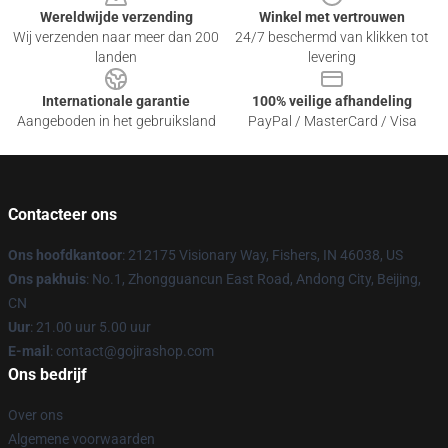
Wereldwijde verzending
Winkel met vertrouwen
Wij verzenden naar meer dan 200
24/7 beschermd van klikken tot
landen
levering
Internationale garantie
100% veilige afhandeling
Aangeboden in het gebruiksland
PayPal / MasterCard / Visa
Contacteer ons
Ons hoofdkantoor
: 212175 Visionary Way, Fishers, IN 46038, US
Ons pakhuis
: No.1, Zhongguancun East Road, Andong City, Beijing,
CN
Uur
: 21.00 uur 5.00 uur
E-mail
: contact@gojirashop.com
Ons bedrijf
Over ons
Algemene voorwaarden