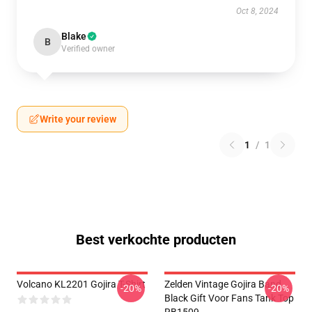
Oct 8, 2024
Blake
B
Verified owner
Write your review
1
/
1
Best verkochte producten
Volcano KL2201 Gojira T-Shirt
Zelden Vintage Gojira Band
-20%
-20%
Black Gift Voor Fans Tank Top