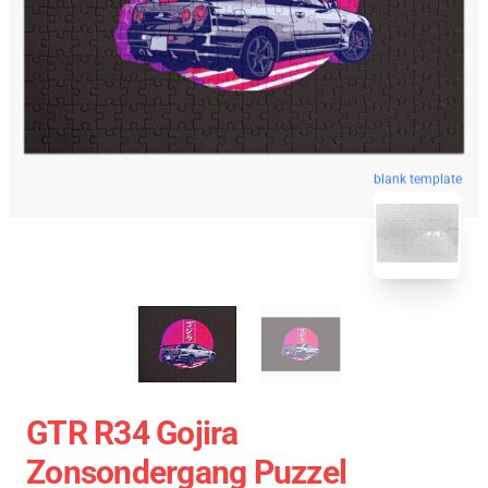
blank template
GTR R34 Gojira
Zonsondergang Puzzel