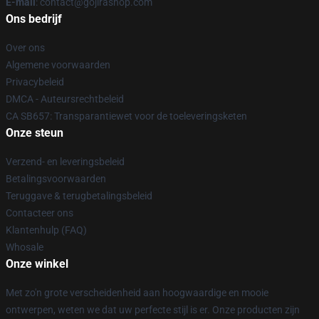
E-mail
: contact@gojirashop.com
Ons bedrijf
Over ons
Algemene voorwaarden
Privacybeleid
DMCA - Auteursrechtbeleid
CA SB657: Transparantiewet voor de toeleveringsketen
Onze steun
Verzend- en leveringsbeleid
Betalingsvoorwaarden
Teruggave & terugbetalingsbeleid
Contacteer ons
Klantenhulp (FAQ)
Whosale
Onze winkel
Met zo'n grote verscheidenheid aan hoogwaardige en mooie
ontwerpen, weten we dat uw perfecte stijl is er. Onze producten zijn