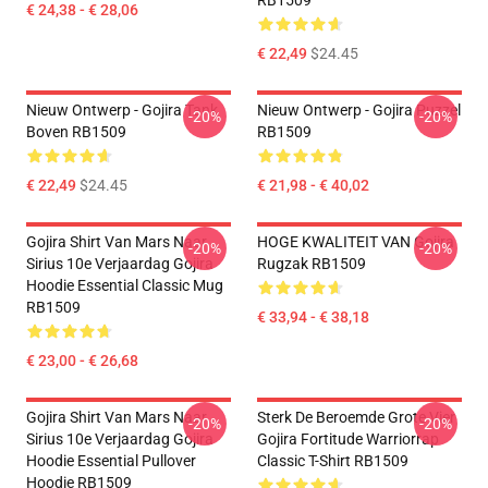
RB1509
€ 24,38 - € 28,06
€ 22,49
$24.45
Nieuw Ontwerp - Gojira Tank
Nieuw Ontwerp - Gojira Puzzel
-20%
-20%
Boven RB1509
RB1509
€ 22,49
$24.45
€ 21,98 - € 40,02
Gojira Shirt Van Mars Naar
HOGE KWALITEIT VAN Gojira
-20%
-20%
Sirius 10e Verjaardag Gojira
Rugzak RB1509
Hoodie Essential Classic Mug
RB1509
€ 33,94 - € 38,18
€ 23,00 - € 26,68
Gojira Shirt Van Mars Naar
Sterk De Beroemde Grote Vier
-20%
-20%
Sirius 10e Verjaardag Gojira
Gojira Fortitude Warriorrap
Hoodie Essential Pullover
Classic T-Shirt RB1509
Hoodie RB1509