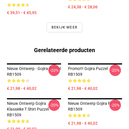
€ 24,38 - € 28,06
€ 39,51 - € 45,95
BEKIJK MEER
Gerelateerde producten
Nieuw Ontwerp - Gojira Puzzel
Promo!!! Gojira Puzzel
-20%
-20%
RB1509
RB1509
€ 21,98 - € 40,02
€ 21,98 - € 40,02
Nieuw Ontwerp Gojira
Nieuw Ontwerp Gojira Puzzel
-20%
-20%
Klassieke T Shirt Puzzel
RB1509
RB1509
€ 21,98 - € 40,02