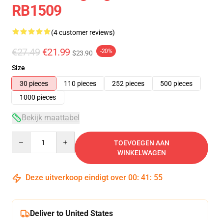
RB1509
(4 customer reviews)
€27.49
€21.99
-20%
$23.90
Size
30 pieces
110 pieces
252 pieces
500 pieces
1000 pieces
Bekijk maattabel
Quantity
TOEVOEGEN AAN
WINKELWAGEN
Deze uitverkoop eindigt over
00
:
41
:
54
Deliver to United States