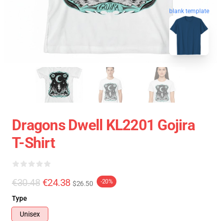
blank template
Dragons Dwell KL2201 Gojira
T-Shirt
€30.48
€24.38
-20%
$26.50
Type
Unisex