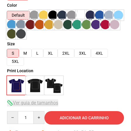
Color
Default
Size
S
M
L
XL
2XL
3XL
4XL
5XL
Print Location
Ver guia de tamanhos
Quantity
ADICIONAR AO CARRINHO