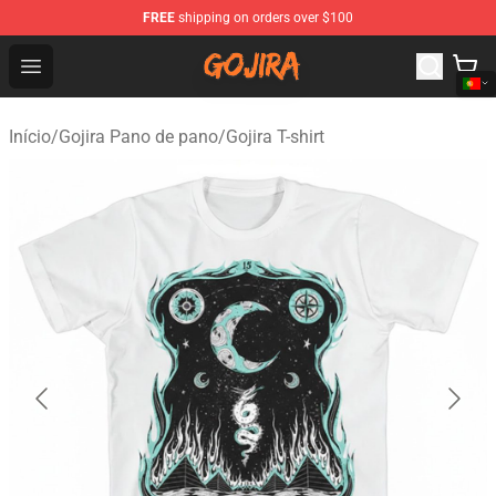
FREE
shipping on orders over $100
Gojira Shop - Official Gojira Merchandise Store
Open menu
Início
/
Gojira Pano de pano
/
Gojira T-shirt