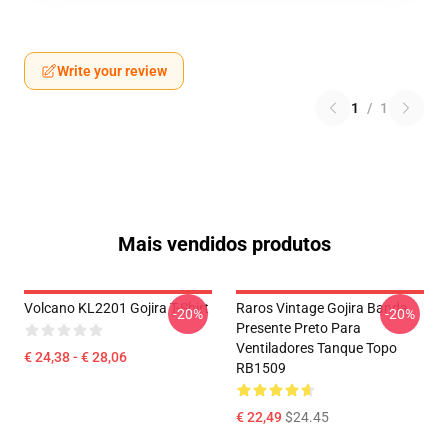
Write your review
1
/
1
Mais vendidos produtos
Volcano KL2201 Gojira T-Shirt
Raros Vintage Gojira Banda
-20%
-20%
Presente Preto Para
Ventiladores Tanque Topo
€ 24,38 - € 28,06
RB1509
€ 22,49
$24.45