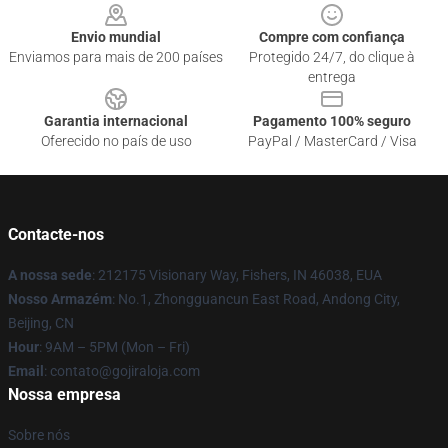
Envio mundial
Compre com confiança
Enviamos para mais de 200 países
Protegido 24/7, do clique à
entrega
Garantia internacional
Pagamento 100% seguro
Oferecido no país de uso
PayPal / MasterCard / Visa
Contacte-nos
A nossa sede
: 212175 Visionary Way, Fishers, IN 46038, EUA
Nosso Armazém
: No.1, Zhongguancun East Road, Andong City,
Beijing, CN
Hour
: 9AM – 5PM (Mon – Fri)
Email
: contato@gojiraloja.com
Nossa empresa
Sobre nós