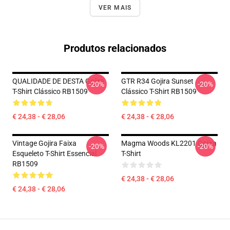
VER MAIS
Produtos relacionados
QUALIDADE DE DESTA Gojira
GTR R34 Gojira Sunset
-20%
-20%
T-Shirt Clássico RB1509
Clássico T-Shirt RB1509
€ 24,38 - € 28,06
€ 24,38 - € 28,06
Vintage Gojira Faixa
Magma Woods KL2201 Gojira
-20%
-20%
Esqueleto T-Shirt Essencial
T-Shirt
RB1509
€ 24,38 - € 28,06
€ 24,38 - € 28,06
Footer