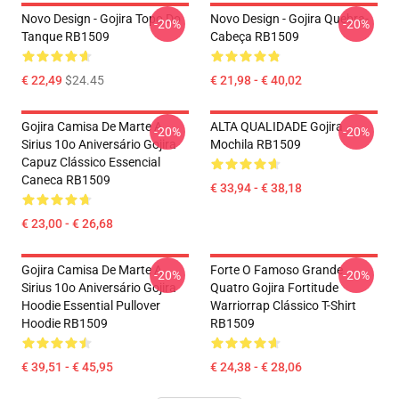
Novo Design - Gojira Topo Do
Novo Design - Gojira Quebra-
-20%
-20%
Tanque RB1509
Cabeça RB1509
€ 22,49
$24.45
€ 21,98 - € 40,02
Gojira Camisa De Marte A
ALTA QUALIDADE Gojira
-20%
-20%
Sirius 10o Aniversário Gojira
Mochila RB1509
Capuz Clássico Essencial
Caneca RB1509
€ 33,94 - € 38,18
€ 23,00 - € 26,68
Gojira Camisa De Marte A
Forte O Famoso Grande
-20%
-20%
Sirius 10o Aniversário Gojira
Quatro Gojira Fortitude
Hoodie Essential Pullover
Warriorrap Clássico T-Shirt
Hoodie RB1509
RB1509
€ 39,51 - € 45,95
€ 24,38 - € 28,06