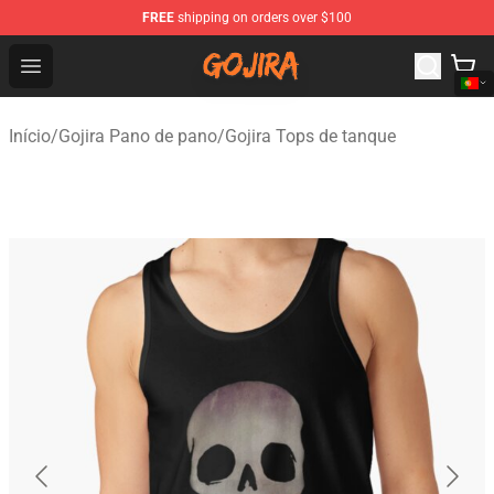
FREE
shipping on orders over $100
Gojira Shop - Official Gojira Merchandise Store
Open menu
Início
/
Gojira Pano de pano
/
Gojira Tops de tanque