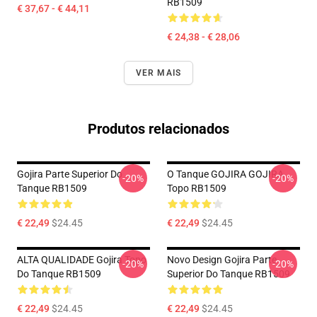
RB1509
€ 37,67 - € 44,11
€ 24,38 - € 28,06
VER MAIS
Produtos relacionados
Gojira Parte Superior Do
O Tanque GOJIRA GOJIRA
-20%
-20%
Tanque RB1509
Topo RB1509
€ 22,49
$24.45
€ 22,49
$24.45
ALTA QUALIDADE Gojira Topo
Novo Design Gojira Parte
-20%
-20%
Do Tanque RB1509
Superior Do Tanque RB1509
€ 22,49
$24.45
€ 22,49
$24.45