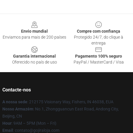
Footer
Envio mundial
Compre com confiança
Enviamos para mais de 200 países
Protegido 24/7, do clique à
entrega
Garantia internacional
Pagamento 100% seguro
Oferecido no país de uso
PayPal / MasterCard / Visa
Contacte-nos
A nossa sede
: 212175 Visionary Way, Fishers, IN 46038, EUA
Nosso Armazém
: No.1, Zhongguancun East Road, Andong City,
Beijing, CN
Hour
: 9AM – 5PM (Mon – Fri)
Email
: contato@gojiraloja.com