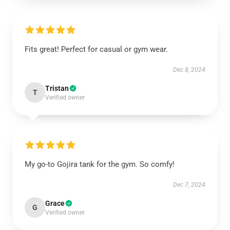
Fits great! Perfect for casual or gym wear.
Dec 8, 2024
Tristan
T
Verified owner
My go-to Gojira tank for the gym. So comfy!
Dec 7, 2024
Grace
G
Verified owner