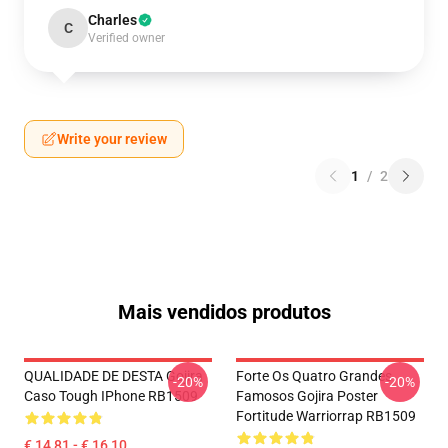
Charles
C
Verified owner
Write your review
1
/
2
Mais vendidos produtos
QUALIDADE DE DESTA Gojira
Forte Os Quatro Grandes
-20%
-20%
Caso Tough IPhone RB1509
Famosos Gojira Poster
Fortitude Warriorrap RB1509
€ 14,81 - € 16,10