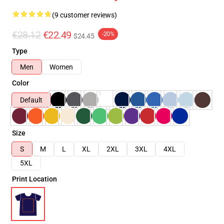
(9 customer reviews)
€28.12
€22.49
-20%
$24.45
Type
Men
Women
Color
Default
Size
S
M
L
XL
2XL
3XL
4XL
5XL
Print Location