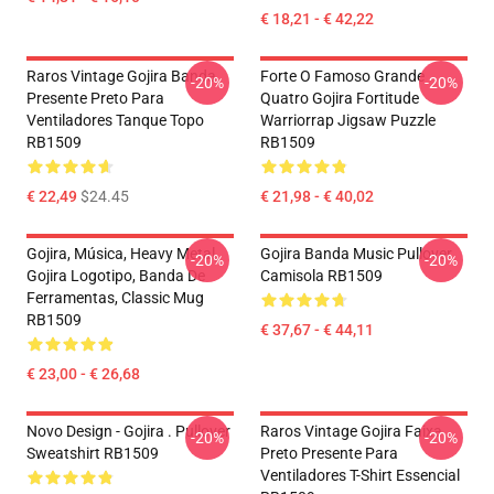
€ 18,21 - € 42,22
Raros Vintage Gojira Banda
Forte O Famoso Grande
-20%
-20%
Presente Preto Para
Quatro Gojira Fortitude
Ventiladores Tanque Topo
Warriorrap Jigsaw Puzzle
RB1509
RB1509
€ 22,49
$24.45
€ 21,98 - € 40,02
Gojira, Música, Heavy Metal,
Gojira Banda Music Pullover
-20%
-20%
Gojira Logotipo, Banda De
Camisola RB1509
Ferramentas, Classic Mug
RB1509
€ 37,67 - € 44,11
€ 23,00 - € 26,68
Novo Design - Gojira . Pullover
Raros Vintage Gojira Faixa
-20%
-20%
Sweatshirt RB1509
Preto Presente Para
Ventiladores T-Shirt Essencial