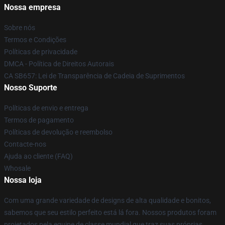
Nossa empresa
Sobre nós
Termos e Condições
Políticas de privacidade
DMCA - Política de Direitos Autorais
CA SB657: Lei de Transparência de Cadeia de Suprimentos
Nosso Suporte
Políticas de envio e entrega
Termos de pagamento
Políticas de devolução e reembolso
Contacte-nos
Ajuda ao cliente (FAQ)
Whosale
Nossa loja
Com uma grande variedade de designs de alta qualidade e bonitos,
sabemos que seu estilo perfeito está lá fora. Nossos produtos foram
projetados pela equipe de classe mundial que traz suas próprias