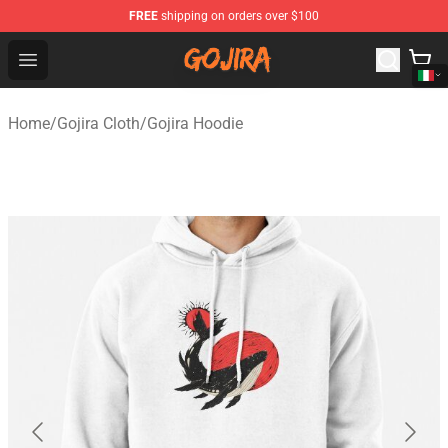
FREE
shipping on orders over $100
Gojira Shop - Official Gojira Merchandise Store
Open menu
Home
/
Gojira Cloth
/
Gojira Hoodie