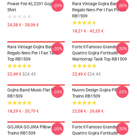
Power Fist KL2201 Gojira T-
Rara Vintage Gojira Band
-20%
-20%
Shirt
Regalo Nero Per I Fan Poster
RB1509
24,38 € - 28,06 €
18,21 € - 42,22 €
Rara Vintage Gojira Band
Forte Il Famoso Grande
-20%
-20%
Regalo Nero Per I Fan Tank
Quattro Gojira Fortitude
Top RB1509
Warriorrap Tank Top RB1509
22,49 €
$24.45
22,49 €
$24.45
Gojira Band Music Flat Mask
Nuovo Design Gojira Pillow Di
-20%
-20%
RB1509
Traino RB1509
18,29 € - 20,70 €
22,08 € - 26,68 €
GOJIRA GOJIRA Pillow Di
Forte Il Famoso Grande
-20%
-20%
Traino RB1509
Quattro Gojira Fortitude