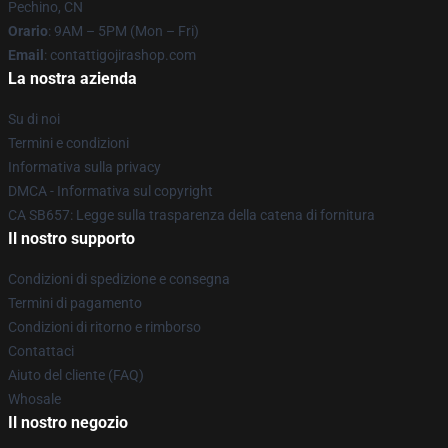
Pechino, CN
Orario
: 9AM – 5PM (Mon – Fri)
Email
: contattigojirashop.com
La nostra azienda
Su di noi
Termini e condizioni
Informativa sulla privacy
DMCA - Informativa sul copyright
CA SB657: Legge sulla trasparenza della catena di fornitura
Il nostro supporto
Condizioni di spedizione e consegna
Termini di pagamento
Condizioni di ritorno e rimborso
Contattaci
Aiuto del cliente (FAQ)
Whosale
Il nostro negozio