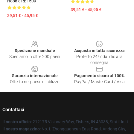
Hoodie RB1509
39,51 € - 45,95 €
39,51 € - 45,95 €
Footer
Spedizione mondiale
Acquista in tutta sicurezza
Spediamo in oltre 200 paesi
Protetto 24/7 dai clic alla
consegna
Garanzia internazionale
Pagamento sicuro al 100%
Offerto nel paese di utilizzo
PayPal / MasterCard / Visa
Contattaci
Il nostro ufficio
: 212175 Visionary Way, Fishers, IN 46038, Stati Uniti
Il nostro magazzino
: No.1, Zhongguancun East Road, Andong City,