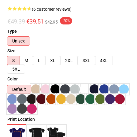
(6 customer reviews)
€49.39
€39.51
-20%
$42.95
Type
Unisex
Size
S
M
L
XL
2XL
3XL
4XL
5XL
Color
Default
Print Location