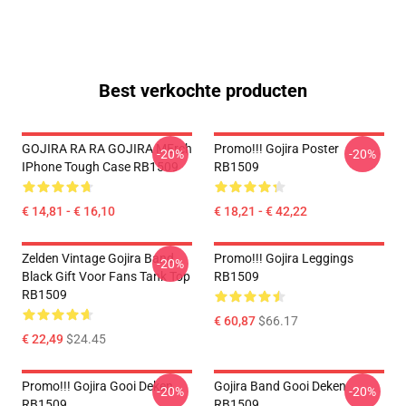
Best verkochte producten
GOJIRA RA RA GOJIRA MErch
Promo!!! Gojira Poster
-20%
-20%
IPhone Tough Case RB1509
RB1509
€ 14,81 - € 16,10
€ 18,21 - € 42,22
Zelden Vintage Gojira Band
Promo!!! Gojira Leggings
-20%
Black Gift Voor Fans Tank Top
RB1509
RB1509
€ 60,87
$66.17
€ 22,49
$24.45
Promo!!! Gojira Gooi Deken
Gojira Band Gooi Deken
-20%
-20%
RB1509
RB1509