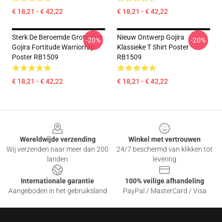
€ 18,21 - € 42,22
€ 18,21 - € 42,22
Sterk De Beroemde Grote Vier
Nieuw Ontwerp Gojira
-20%
-20%
Gojira Fortitude Warriorrap
Klassieke T Shirt Poster
Poster RB1509
RB1509
€ 18,21 - € 42,22
€ 18,21 - € 42,22
Footer
Wereldwijde verzending
Winkel met vertrouwen
Wij verzenden naar meer dan 200
24/7 beschermd van klikken tot
landen
levering
Internationale garantie
100% veilige afhandeling
Aangeboden in het gebruiksland
PayPal / MasterCard / Visa