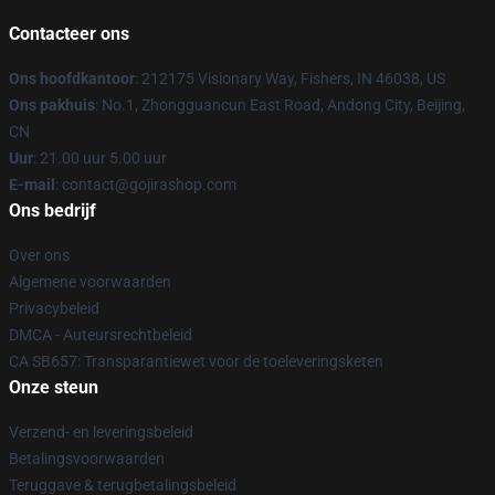
Contacteer ons
Ons hoofdkantoor
: 212175 Visionary Way, Fishers, IN 46038, US
Ons pakhuis
: No.1, Zhongguancun East Road, Andong City, Beijing,
CN
Uur
: 21.00 uur 5.00 uur
E-mail
: contact@gojirashop.com
Ons bedrijf
Over ons
Algemene voorwaarden
Privacybeleid
DMCA - Auteursrechtbeleid
CA SB657: Transparantiewet voor de toeleveringsketen
Onze steun
Verzend- en leveringsbeleid
Betalingsvoorwaarden
Teruggave & terugbetalingsbeleid