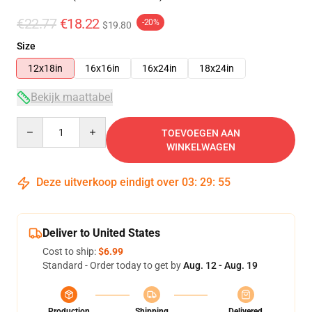
€22.77
€18.22
-20%
$19.80
Size
12x18in
16x16in
16x24in
18x24in
Bekijk maattabel
Quantity
TOEVOEGEN AAN
WINKELWAGEN
Deze uitverkoop eindigt over
03
:
29
:
54
Deliver to United States
Cost to ship:
$6.99
Standard - Order today to get by
Aug. 12 - Aug. 19
Production
Shipping
Delivered