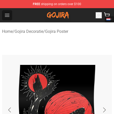
FREE
shipping on orders over $100
Gojira Shop - Official Gojira Merchandise Store
Open menu
Home
/
Gojira Decoratie
/
Gojira Poster