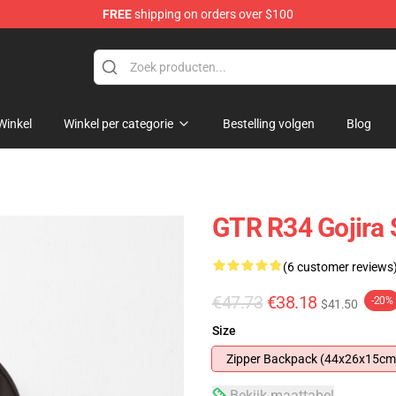
FREE
shipping on orders over $100
Winkel
Winkel per categorie
Bestelling volgen
Blog
GTR R34 Gojira
(6 customer reviews
€47.73
€38.18
-20%
$41.50
Size
Zipper Backpack (44x26x15cm
Bekijk maattabel