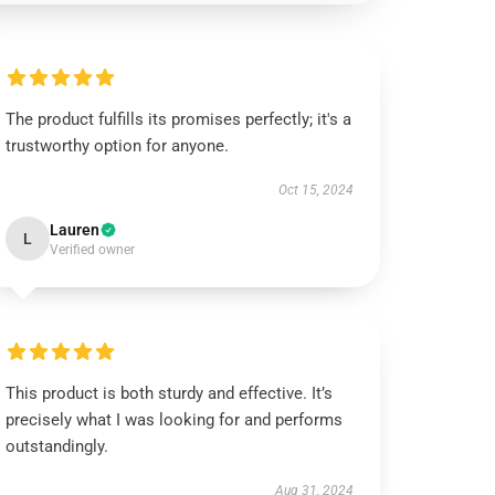
The product fulfills its promises perfectly; it's a
trustworthy option for anyone.
Oct 15, 2024
Lauren
L
Verified owner
This product is both sturdy and effective. It’s
precisely what I was looking for and performs
outstandingly.
Aug 31, 2024