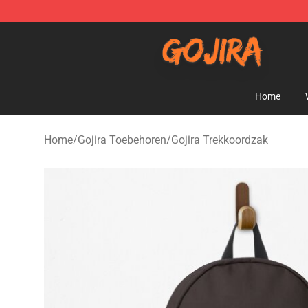
Gojira Shop - Official Gojira Merchandise Store
Home
Home
/
Gojira Toebehoren
/
Gojira Trekkoordzak