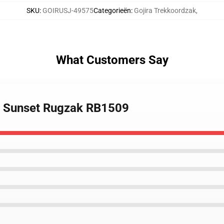
SKU
:
GOIRUSJ-49575
Categorieën
:
Gojira Trekkoordzak
,
What Customers Say
ra Sunset Rugzak RB1509