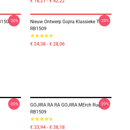
€ 18,21 - € 42,22
-20%
-20%
B1509
Nieuw Ontwerp Gojira Klassieke T-Shirt
RB1509
€ 24,38 - € 28,06
-20%
-20%
GOJIRA RA RA GOJIRA MErch Rugzak
RB1509
€ 33,94 - € 38,18