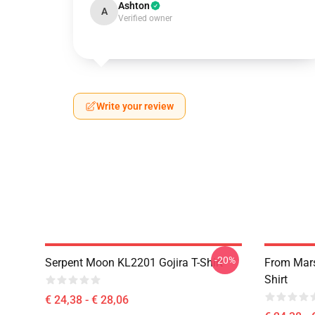
Ashton
A
Verified owner
Write your review
-20%
Serpent Moon KL2201 Gojira T-Shirt
From Mars
Shirt
€ 24,38 - € 28,06