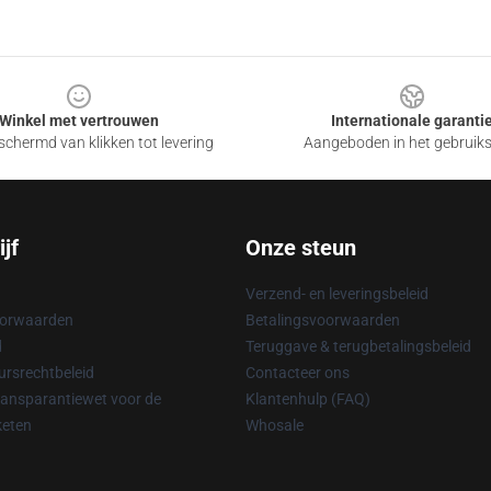
Winkel met vertrouwen
Internationale garanti
chermd van klikken tot levering
Aangeboden in het gebruik
jf
Onze steun
Verzend- en leveringsbeleid
oorwaarden
Betalingsvoorwaarden
d
Teruggave & terugbetalingsbeleid
rsrechtbeleid
Contacteer ons
ransparantiewet voor de
Klantenhulp (FAQ)
keten
Whosale