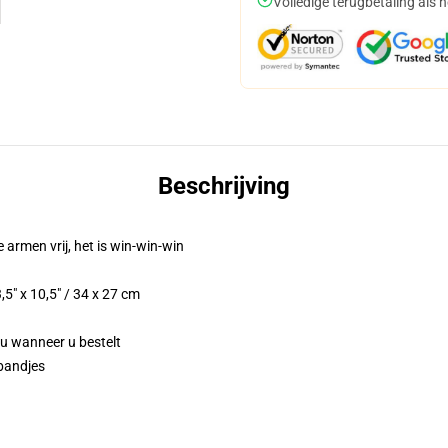
Volledige terugbetaling als 
Beschrijving
e armen vrij, het is win-win-win
5" x 10,5" / 34 x 27 cm
 u wanneer u bestelt
bandjes