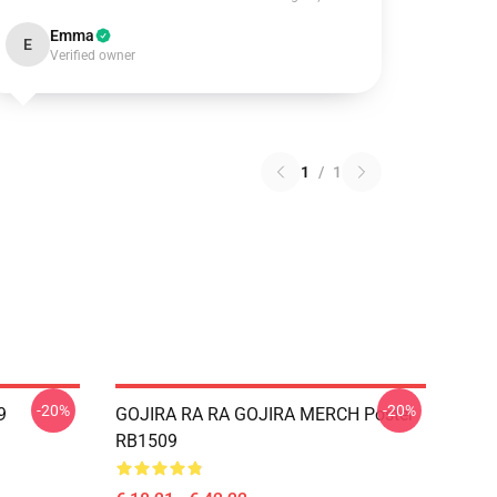
Emma
E
Verified owner
1
/
1
-20%
-20%
9
GOJIRA RA RA GOJIRA MERCH Poster
RB1509