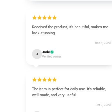
Received the product, it's beautiful, makes me
look stunning.
Dec 8, 2024
Jade
J
Verified owner
The item is perfect for daily use. It’s reliable,
well-made, and very useful.
Oct 9, 2024