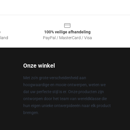
e
100% veilige afhandeling
sland
PayPal / MasterCard / Visa
Onze winkel
Met zo'n grote verscheidenheid aan
hoogwaardige en mooie ontwerpen, weten we
dat uw perfecte stijl is er. Onze producten zijn
ontworpen door het team van wereldklasse die
hun eigen unieke ontwerpideeën naar elk product
brengen.