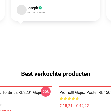
Joseph
J
Verified owner
Best verkochte producten
-20%
 To Sirius KL2201 Gojira T-
Promo!!! Gojira Poster RB150
€ 18,21 - € 42,22