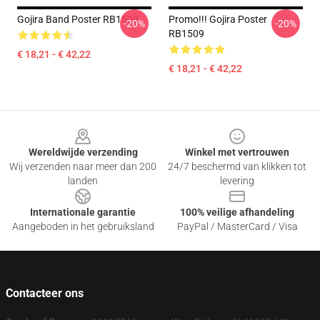
Gojira Band Poster RB1509
Promo!!! Gojira Poster
-20%
-20%
RB1509
€ 18,21 - € 42,22
€ 18,21 - € 42,22
Footer
Wereldwijde verzending
Winkel met vertrouwen
Wij verzenden naar meer dan 200
24/7 beschermd van klikken tot
landen
levering
Internationale garantie
100% veilige afhandeling
Aangeboden in het gebruiksland
PayPal / MasterCard / Visa
Contacteer ons