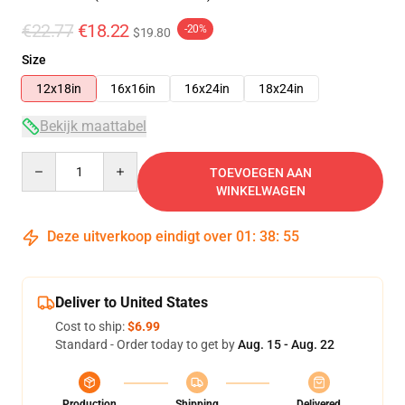
€22.77
€18.22
-20%
$19.80
Size
12x18in
16x16in
16x24in
18x24in
Bekijk maattabel
Quantity
TOEVOEGEN AAN
WINKELWAGEN
Deze uitverkoop eindigt over
01
:
38
:
54
Deliver to United States
Cost to ship:
$6.99
Standard - Order today to get by
Aug. 15 - Aug. 22
Production
Shipping
Delivered