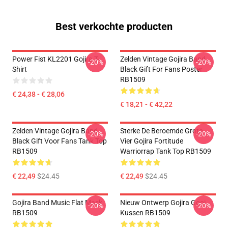
Best verkochte producten
Power Fist KL2201 Gojira T-
Zelden Vintage Gojira Band
-20%
-20%
Shirt
Black Gift For Fans Poster
RB1509
€ 24,38 - € 28,06
€ 18,21 - € 42,22
Zelden Vintage Gojira Band
Sterke De Beroemde Grote
-20%
-20%
Black Gift Voor Fans Tank Top
Vier Gojira Fortitude
RB1509
Warriorrap Tank Top RB1509
€ 22,49
$24.45
€ 22,49
$24.45
Gojira Band Music Flat Mask
Nieuw Ontwerp Gojira Gooi
-20%
-20%
RB1509
Kussen RB1509