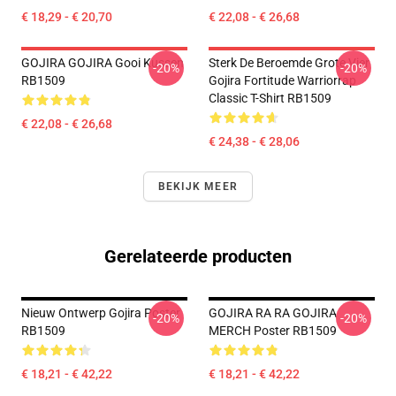
€ 18,29 - € 20,70
€ 22,08 - € 26,68
GOJIRA GOJIRA Gooi Kussen
Sterk De Beroemde Grote Vier
-20%
-20%
RB1509
Gojira Fortitude Warriorrap
Classic T-Shirt RB1509
€ 22,08 - € 26,68
€ 24,38 - € 28,06
BEKIJK MEER
Gerelateerde producten
Nieuw Ontwerp Gojira Poster
GOJIRA RA RA GOJIRA
-20%
-20%
RB1509
MERCH Poster RB1509
€ 18,21 - € 42,22
€ 18,21 - € 42,22