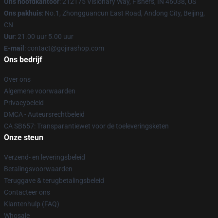
Ons hoofdkantoor
: 212175 Visionary Way, Fishers, IN 46038, US
Ons pakhuis
: No.1, Zhongguancun East Road, Andong City, Beijing,
CN
Uur
: 21.00 uur 5.00 uur
E-mail
: contact@gojirashop.com
Ons bedrijf
Over ons
Algemene voorwaarden
Privacybeleid
DMCA - Auteursrechtbeleid
CA SB657: Transparantiewet voor de toeleveringsketen
Onze steun
Verzend- en leveringsbeleid
Betalingsvoorwaarden
Teruggave & terugbetalingsbeleid
Contacteer ons
Klantenhulp (FAQ)
Whosale