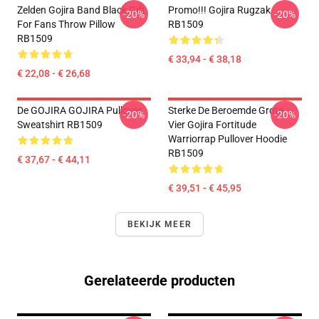
Zelden Gojira Band Black Gift
Promo!!! Gojira Rugzak
-20%
-20%
For Fans Throw Pillow
RB1509
RB1509
€ 33,94 - € 38,18
€ 22,08 - € 26,68
De GOJIRA GOJIRA Pullover
Sterke De Beroemde Grote
-20%
-20%
Sweatshirt RB1509
Vier Gojira Fortitude
Warriorrap Pullover Hoodie
RB1509
€ 37,67 - € 44,11
€ 39,51 - € 45,95
BEKIJK MEER
Gerelateerde producten