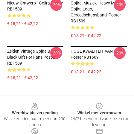
Nieuw Ontwerp - Gojira Poster
Gojira, Muziek, Heavy Metal,
-20%
-20%
RB1509
Gojira Logo,
Gereedschapsband, Poster
RB1509
€ 18,21 - € 42,22
€ 18,21 - € 42,22
Zelden Vintage Gojira Band
HOGE KWALITEIT VAN Gojira
-20%
-20%
Black Gift For Fans Poster
Poster RB1509
RB1509
€ 18,21 - € 42,22
€ 18,21 - € 42,22
Footer
Wereldwijde verzending
Winkel met vertrouwen
Wij verzenden naar meer dan 200
24/7 beschermd van klikken tot
landen
levering