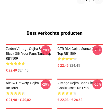
1
/
1
Best verkochte producten
Zelden Vintage Gojira Band
GTR R34 Gojira Sunset Tank
-20%
-20%
Black Gift Voor Fans Tank Top
Top RB1509
RB1509
€ 22,49
$24.45
€ 22,49
$24.45
Nieuw Ontwerp Gojira Puzzel
Vintage Gojira Band Skeleton
-20%
-20%
RB1509
Gooi Kussen RB1509
€ 21,98 - € 40,02
€ 22,08 - € 26,68