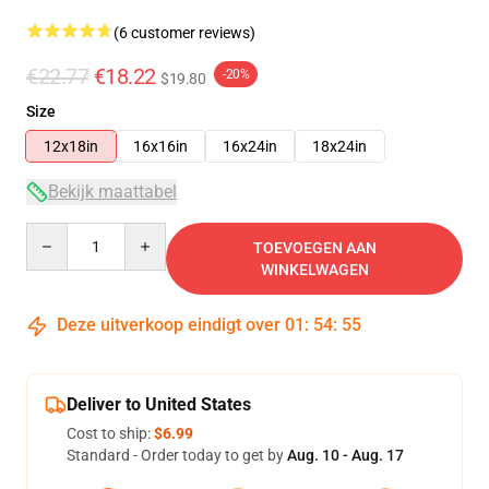
(6 customer reviews)
€22.77
€18.22
-20%
$19.80
Size
12x18in
16x16in
16x24in
18x24in
Bekijk maattabel
Quantity
TOEVOEGEN AAN
WINKELWAGEN
Deze uitverkoop eindigt over
01
:
54
:
54
Deliver to United States
Cost to ship:
$6.99
Standard - Order today to get by
Aug. 10 - Aug. 17