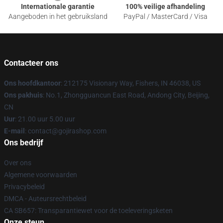
Internationale garantie
100% veilige afhandeling
Aangeboden in het gebruiksland
PayPal / MasterCard / Visa
Contacteer ons
Ons hoofdkantoor
: 212175 Visionary Way, Fishers, IN 46038, US
Ons pakhuis
: No.1, Zhongguancun East Road, Andong City, Beijing,
CN
Uur
: 21.00 uur 5.00 uur
E-mail
: contact@gojirashop.com
Ons bedrijf
Over ons
Algemene voorwaarden
Privacybeleid
DMCA - Auteursrechtbeleid
CA SB657: Transparantiewet voor de toeleveringsketen
Onze steun