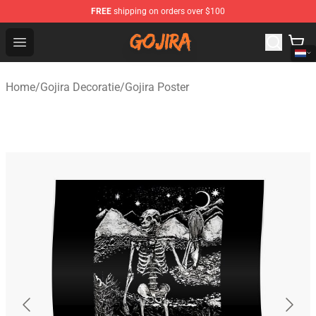
FREE
shipping on orders over $100
Gojira Shop - Official Gojira Merchandise Store
Open menu
Home
/
Gojira Decoratie
/
Gojira Poster