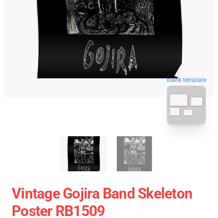
blank template
Vintage Gojira Band Skeleton
Poster RB1509