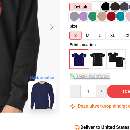
Default
Size
S
M
L
XL
2X
Print Location
Bekijk maattabel
blank template
Quantity
TOE
Deze uitverkoop eindigt 
Deliver to United States