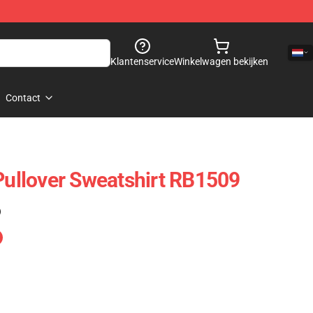
Klantenservice
Winkelwagen bekijken
Contact
 Pullover Sweatshirt RB1509
)