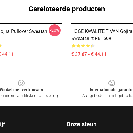
Gerelateerde producten
-20%
ojira Pullover Sweatshirt
HOGE KWALITEIT VAN Gojira 
Sweatshirt RB1509
€ 44,11
€ 37,67 - € 44,11
Winkel met vertrouwen
Internationale garanti
chermd van klikken tot levering
Aangeboden in het gebruik
jf
Onze steun