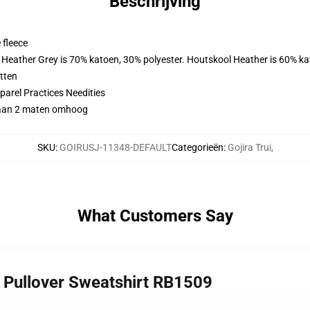
Beschrijving
 fleece
. Heather Grey is 70% katoen, 30% polyester. Houtskool Heather is 60% k
tten
arel Practices Needities
 gaan 2 maten omhoog
SKU
:
GOIRUSJ-11348-DEFAULT
Categorieën
:
Gojira Trui
,
What Customers Say
a Pullover Sweatshirt RB1509