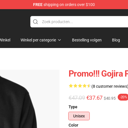
FREE
shipping on orders over $100
Winkel
Winkel per categorie
Bestelling volgen
Blog
Promo!!! Gojira
(8 customer reviews
€47.09
€37.67
-20%
$40.95
Type
Unisex
Color