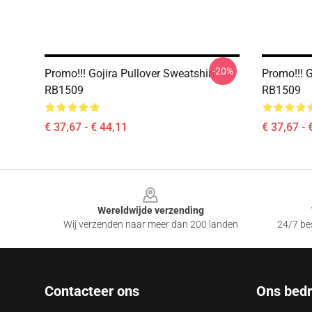
-20%
Promo!!! Gojira Pullover Sweatshirt
Promo!!! G
RB1509
RB1509
€ 37,67 - € 44,11
€ 37,67 - 
Footer
Wereldwijde verzending
Wij verzenden naar meer dan 200 landen
24/7 bes
Contacteer ons
Ons bedri