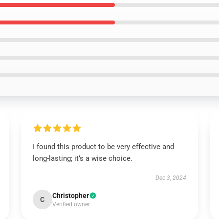
I found this product to be very effective and
long-lasting; it’s a wise choice.
Dec 3, 2024
Christopher
C
Verified owner