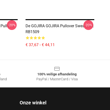
-20%
-20%
Pullover
De GOJIRA GOJIRA Pullover Sweatshirt
RB1509
€ 37,67 - € 44,11
e
100% veilige afhandeling
sland
PayPal / MasterCard / Visa
Onze winkel