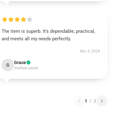
The item is superb. It’s dependable, practical,
and meets all my needs perfectly.
Nov 5, 2024
Grace
G
Verified owner
1
/
2