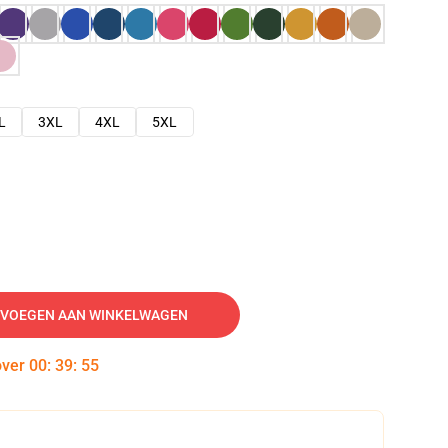
L
3XL
4XL
5XL
VOEGEN AAN WINKELWAGEN
over
00
:
39
:
54