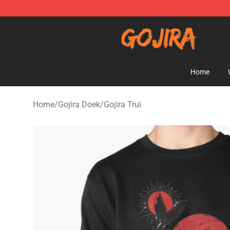
Gojira Shop - Official Gojira Merchandise Store
Home
Home
/
Gojira Doek
/
Gojira Trui