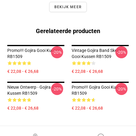
BEKIJK MEER
Gerelateerde producten
Promo!!! Gojira Gooi Kussen
Vintage Gojira Band Skeleton
-20%
-20%
RB1509
Gooi Kussen RB1509
€ 22,08 - € 26,68
€ 22,08 - € 26,68
Nieuw Ontwerp - Gojira Gooi
Promo!!! Gojira Gooi Kussen
-20%
-20%
Kussen RB1509
RB1509
€ 22,08 - € 26,68
€ 22,08 - € 26,68
Footer