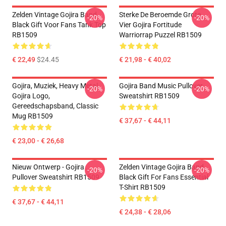
Zelden Vintage Gojira Band
Sterke De Beroemde Grote
-20%
-20%
Black Gift Voor Fans Tank Top
Vier Gojira Fortitude
RB1509
Warriorrap Puzzel RB1509
€ 22,49
$24.45
€ 21,98 - € 40,02
Gojira, Muziek, Heavy Metal,
Gojira Band Music Pullover
-20%
-20%
Gojira Logo,
Sweatshirt RB1509
Gereedschapsband, Classic
Mug RB1509
€ 37,67 - € 44,11
€ 23,00 - € 26,68
Nieuw Ontwerp - Gojira .
Zelden Vintage Gojira Band
-20%
-20%
Pullover Sweatshirt RB1509
Black Gift For Fans Essential
T-Shirt RB1509
€ 37,67 - € 44,11
€ 24,38 - € 28,06