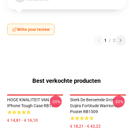
Write your review
1
/
2
Best verkochte producten
HOGE KWALITEIT VAN Gojira
Sterk De Beroemde Grote Vier
-20%
-20%
IPhone Tough Case RB1509
Gojira Fortitude Warriorrap
Poster RB1509
€ 14,81 - € 16,10
€ 18,21 - € 42,22