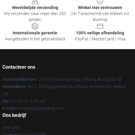
Wereldwijde verzending
Winkel met vertrouwen
Wij verzenden naar meer dan 200
24/7 beschermd van klikken tot
landen
levering
Internationale garantie
100% veilige afhandeling
Aangeboden in het gebruiksland
PayPal / MasterCard / Visa
Contacteer ons
Ons hoofdkantoor
: 212175 Visionary Way, Fishers, IN 46038, US
Ons pakhuis
: No.1, Zhongguancun East Road, Andong City, Beijing,
CN
Uur
: 21.00 uur 5.00 uur
E-mail
: contact@gojirashop.com
Ons bedrijf
Over ons
Algemene voorwaarden