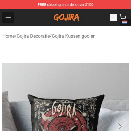
FREE
shipping on orders over $100
Gojira Shop - Official Gojira Merchandise Store
Open menu
Home
/
Gojira Decoratie
/
Gojira Kussen gooien