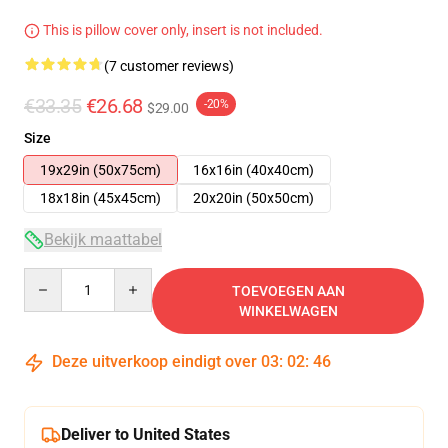
This is pillow cover only, insert is not included.
(7 customer reviews)
€33.35
€26.68
-20%
$29.00
Size
19x29in (50x75cm)
16x16in (40x40cm)
18x18in (45x45cm)
20x20in (50x50cm)
Bekijk maattabel
Quantity
TOEVOEGEN AAN
WINKELWAGEN
Deze uitverkoop eindigt over
03
:
02
:
45
Deliver to United States