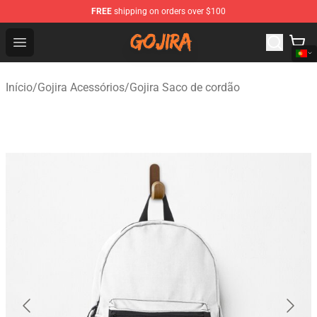
FREE
shipping on orders over $100
Gojira Shop - Official Gojira Merchandise Store
Open menu
Início
/
Gojira Acessórios
/
Gojira Saco de cordão