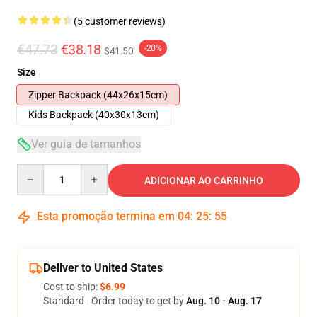
(5 customer reviews)
€47.73
€38.18
-20%
$41.50
Size
Zipper Backpack (44x26x15cm)
Kids Backpack (40x30x13cm)
Ver guia de tamanhos
Quantity
ADICIONAR AO CARRINHO
Esta promoção termina em
04
:
25
:
54
Deliver to United States
Cost to ship:
$6.99
Standard - Order today to get by
Aug. 10 - Aug. 17