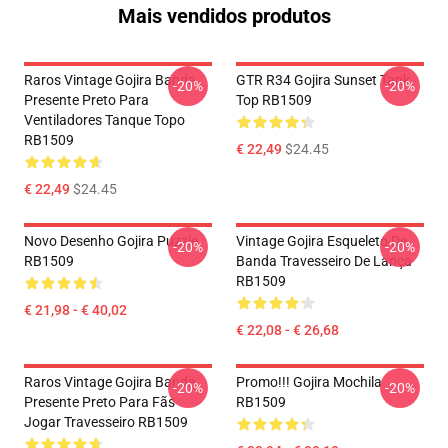
Mais vendidos produtos
Raros Vintage Gojira Banda
GTR R34 Gojira Sunset Tank
-20%
-20%
Presente Preto Para
Top RB1509
Ventiladores Tanque Topo
RB1509
€ 22,49
$24.45
€ 22,49
$24.45
Novo Desenho Gojira Puzzle
Vintage Gojira Esqueleto De
-20%
-20%
RB1509
Banda Travesseiro De Lança
RB1509
€ 21,98 - € 40,02
€ 22,08 - € 26,68
Raros Vintage Gojira Banda
Promo!!! Gojira Mochila
-20%
-20%
Presente Preto Para Fãs
RB1509
Jogar Travesseiro RB1509