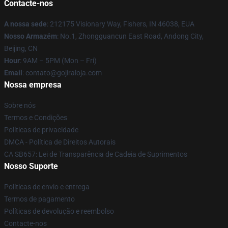
Contacte-nos
A nossa sede
: 212175 Visionary Way, Fishers, IN 46038, EUA
Nosso Armazém
: No.1, Zhongguancun East Road, Andong City,
Beijing, CN
Hour
: 9AM – 5PM (Mon – Fri)
Email
: contato@gojiraloja.com
Nossa empresa
Sobre nós
Termos e Condições
Políticas de privacidade
DMCA - Política de Direitos Autorais
CA SB657: Lei de Transparência de Cadeia de Suprimentos
Nosso Suporte
Políticas de envio e entrega
Termos de pagamento
Políticas de devolução e reembolso
Contacte-nos