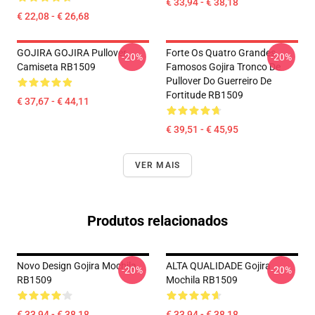
€ 33,94 - € 38,18
€ 22,08 - € 26,68
GOJIRA GOJIRA Pullover
Forte Os Quatro Grandes
-20%
-20%
Camiseta RB1509
Famosos Gojira Tronco De
Pullover Do Guerreiro De
Fortitude RB1509
€ 37,67 - € 44,11
€ 39,51 - € 45,95
VER MAIS
Produtos relacionados
Novo Design Gojira Mochila
ALTA QUALIDADE Gojira
-20%
-20%
RB1509
Mochila RB1509
€ 33,94 - € 38,18
€ 33,94 - € 38,18