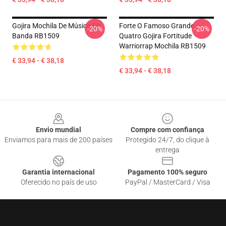
Gojira Mochila De Música De
Forte O Famoso Grande
-20%
-20%
Banda RB1509
Quatro Gojira Fortitude
Warriorrap Mochila RB1509
€ 33,94 - € 38,18
€ 33,94 - € 38,18
Footer
Envio mundial
Compre com confiança
Enviamos para mais de 200 países
Protegido 24/7, do clique à
entrega
Garantia internacional
Pagamento 100% seguro
Oferecido no país de uso
PayPal / MasterCard / Visa