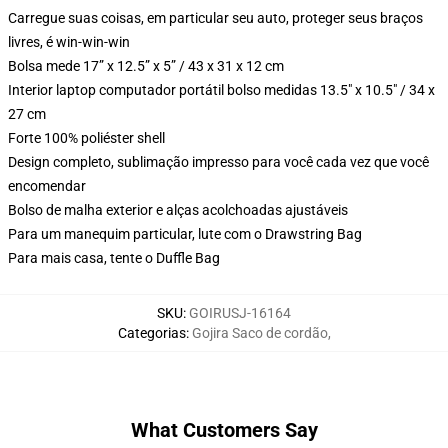
Carregue suas coisas, em particular seu auto, proteger seus braços
livres, é win-win-win
Bolsa mede 17” x 12.5” x 5” / 43 x 31 x 12 cm
Interior laptop computador portátil bolso medidas 13.5" x 10.5" / 34 x
27 cm
Forte 100% poliéster shell
Design completo, sublimação impresso para você cada vez que você
encomendar
Bolso de malha exterior e alças acolchoadas ajustáveis
Para um manequim particular, lute com o Drawstring Bag
Para mais casa, tente o Duffle Bag
SKU
:
GOIRUSJ-16164
Categorias
:
Gojira Saco de cordão
,
What Customers Say