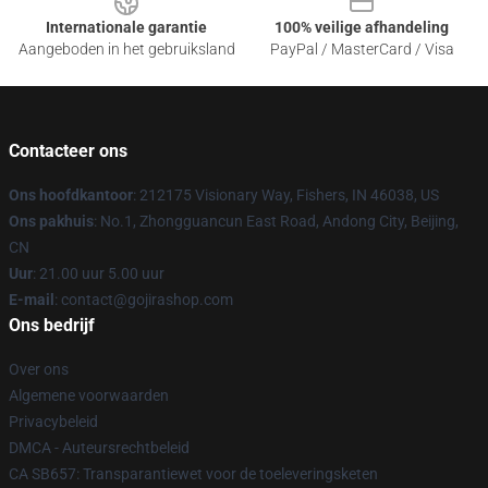
Internationale garantie
100% veilige afhandeling
Aangeboden in het gebruiksland
PayPal / MasterCard / Visa
Contacteer ons
Ons hoofdkantoor
: 212175 Visionary Way, Fishers, IN 46038, US
Ons pakhuis
: No.1, Zhongguancun East Road, Andong City, Beijing,
CN
Uur
: 21.00 uur 5.00 uur
E-mail
: contact@gojirashop.com
Ons bedrijf
Over ons
Algemene voorwaarden
Privacybeleid
DMCA - Auteursrechtbeleid
CA SB657: Transparantiewet voor de toeleveringsketen