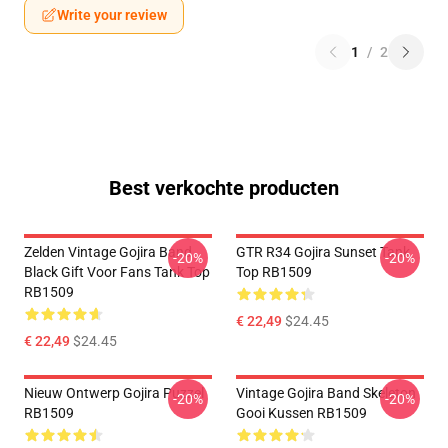
Write your review
1
/
2
Best verkochte producten
Zelden Vintage Gojira Band
GTR R34 Gojira Sunset Tank
-20%
-20%
Black Gift Voor Fans Tank Top
Top RB1509
RB1509
€ 22,49
$24.45
€ 22,49
$24.45
Nieuw Ontwerp Gojira Puzzel
Vintage Gojira Band Skeleton
-20%
-20%
RB1509
Gooi Kussen RB1509