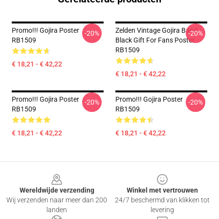
Promo!!! Gojira Poster
Zelden Vintage Gojira Band
-20%
-20%
RB1509
Black Gift For Fans Poster
RB1509
€ 18,21 - € 42,22
€ 18,21 - € 42,22
Promo!!! Gojira Poster
Promo!!! Gojira Poster
-20%
-20%
RB1509
RB1509
€ 18,21 - € 42,22
€ 18,21 - € 42,22
Footer
Wereldwijde verzending
Winkel met vertrouwen
Wij verzenden naar meer dan 200
24/7 beschermd van klikken tot
landen
levering