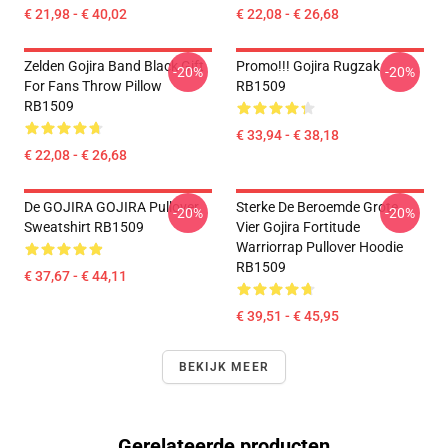
€ 21,98 - € 40,02
€ 22,08 - € 26,68
Zelden Gojira Band Black Gift
Promo!!! Gojira Rugzak
-20%
-20%
For Fans Throw Pillow
RB1509
RB1509
€ 33,94 - € 38,18
€ 22,08 - € 26,68
De GOJIRA GOJIRA Pullover
Sterke De Beroemde Grote
-20%
-20%
Sweatshirt RB1509
Vier Gojira Fortitude
Warriorrap Pullover Hoodie
RB1509
€ 37,67 - € 44,11
€ 39,51 - € 45,95
BEKIJK MEER
Gerelateerde producten