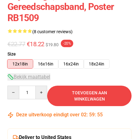
Gereedschapsband, Poster
RB1509
(8 customer reviews)
€22.77
€18.22
-20%
$19.80
Size
12x18in
16x16in
16x24in
18x24in
Bekijk maattabel
Quantity
TOEVOEGEN AAN
WINKELWAGEN
Deze uitverkoop eindigt over
02
:
59
:
54
Deliver to United States