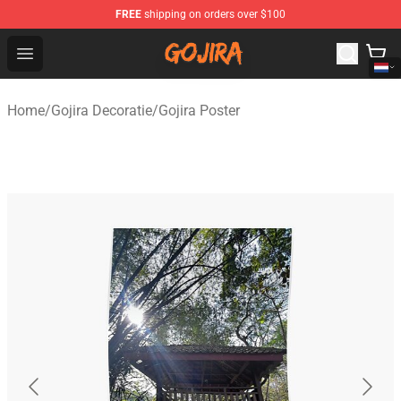
FREE
shipping on orders over $100
Gojira Shop - Official Gojira Merchandise Store
Open menu
Home
/
Gojira Decoratie
/
Gojira Poster