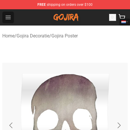
FREE
shipping on orders over $100
Gojira Shop - Official Gojira Merchandise Store
Open menu
Home
/
Gojira Decoratie
/
Gojira Poster