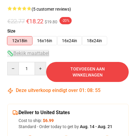
(5 customer reviews)
€22.77
€18.22
-20%
$19.80
Size
12x18in
16x16in
16x24in
18x24in
Bekijk maattabel
Quantity
TOEVOEGEN AAN
WINKELWAGEN
Deze uitverkoop eindigt over
01
:
08
:
54
Deliver to United States
Cost to ship:
$6.99
Standard - Order today to get by
Aug. 14 - Aug. 21