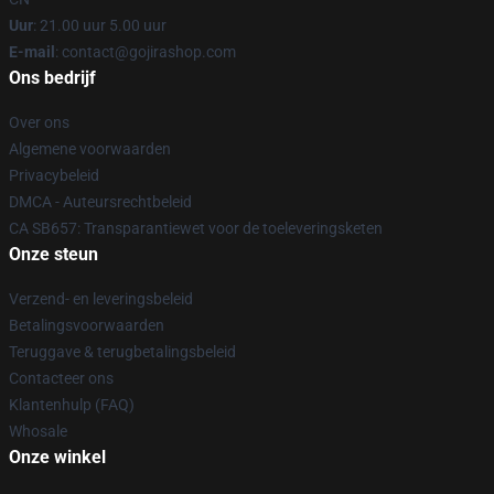
Uur
: 21.00 uur 5.00 uur
E-mail
: contact@gojirashop.com
Ons bedrijf
Over ons
Algemene voorwaarden
Privacybeleid
DMCA - Auteursrechtbeleid
CA SB657: Transparantiewet voor de toeleveringsketen
Onze steun
Verzend- en leveringsbeleid
Betalingsvoorwaarden
Teruggave & terugbetalingsbeleid
Contacteer ons
Klantenhulp (FAQ)
Whosale
Onze winkel