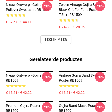
Nieuw Ontwerp - Gojira .
Zelden Vintage Gojira Band
-20%
-20%
Pullover Sweatshirt RB1509
Black Gift For Fans Essential
T-Shirt RB1509
€ 37,67 - € 44,11
€ 24,38 - € 28,06
BEKIJK MEER
Gerelateerde producten
Nieuw Ontwerp - Gojira Poster
Vintage Gojira Band Skeleton
-20%
-20%
RB1509
Poster RB1509
€ 18,21 - € 42,22
€ 18,21 - € 42,22
Promo!!! Gojira Poster
Gojira Band Music Poster
-20%
-20%
RB1509
RB1509