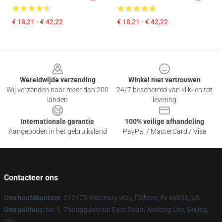
€ 18,21 - € 42,22
€ 18,21 - € 42,22
Footer
Wereldwijde verzending
Winkel met vertrouwen
Wij verzenden naar meer dan 200
24/7 beschermd van klikken tot
landen
levering
Internationale garantie
100% veilige afhandeling
Aangeboden in het gebruiksland
PayPal / MasterCard / Visa
Contacteer ons
Ons hoofdkantoor
: 212175 Visionary Way, Fishers, IN 46038, US
Ons pakhuis
: No.1, Zhongguancun East Road, Andong City, Beijing,
CN