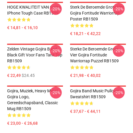
HOGE KWALITEIT VAN Gojira
Sterk De Beroemde Grote Vier
-20%
-20%
IPhone Tough Case RB1509
Gojira Fortitude Warriorrap
Poster RB1509
€ 14,81 - € 16,10
€ 18,21 - € 42,22
Zelden Vintage Gojira Band
Sterke De Beroemde Grote
-20%
-20%
Black Gift Voor Fans Tank Top
Vier Gojira Fortitude
RB1509
Warriorrap Puzzel RB1509
€ 22,49
$24.45
€ 21,98 - € 40,02
Gojira, Muziek, Heavy Metal,
Gojira Band Music Pullover
-20%
-20%
Gojira Logo,
Sweatshirt RB1509
Gereedschapsband, Classic
Mug RB1509
€ 37,67 - € 44,11
€ 23,00 - € 26,68