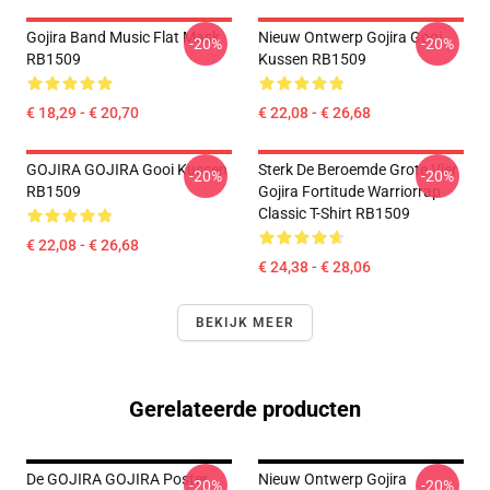
Gojira Band Music Flat Mask
Nieuw Ontwerp Gojira Gooi
-20%
-20%
RB1509
Kussen RB1509
€ 18,29 - € 20,70
€ 22,08 - € 26,68
GOJIRA GOJIRA Gooi Kussen
Sterk De Beroemde Grote Vier
-20%
-20%
RB1509
Gojira Fortitude Warriorrap
Classic T-Shirt RB1509
€ 22,08 - € 26,68
€ 24,38 - € 28,06
BEKIJK MEER
Gerelateerde producten
De GOJIRA GOJIRA Poster
Nieuw Ontwerp Gojira
-20%
-20%