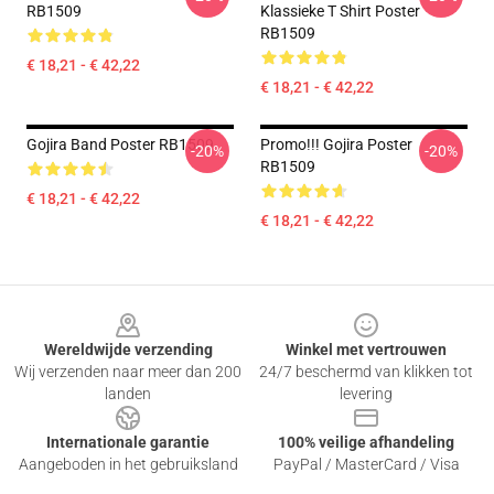
RB1509
Klassieke T Shirt Poster
RB1509
€ 18,21 - € 42,22
€ 18,21 - € 42,22
Gojira Band Poster RB1509
Promo!!! Gojira Poster
-20%
-20%
RB1509
€ 18,21 - € 42,22
€ 18,21 - € 42,22
Footer
Wereldwijde verzending
Winkel met vertrouwen
Wij verzenden naar meer dan 200
24/7 beschermd van klikken tot
landen
levering
Internationale garantie
100% veilige afhandeling
Aangeboden in het gebruiksland
PayPal / MasterCard / Visa