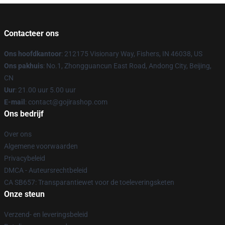
Contacteer ons
Ons hoofdkantoor
: 212175 Visionary Way, Fishers, IN 46038, US
Ons pakhuis
: No.1, Zhongguancun East Road, Andong City, Beijing,
CN
Uur
: 21.00 uur 5.00 uur
E-mail
: contact@gojirashop.com
Ons bedrijf
Over ons
Algemene voorwaarden
Privacybeleid
DMCA - Auteursrechtbeleid
CA SB657: Transparantiewet voor de toeleveringsketen
Onze steun
Verzend- en leveringsbeleid