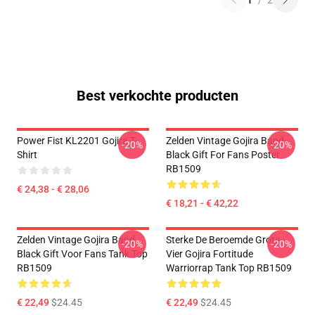
1
/
2
Best verkochte producten
Power Fist KL2201 Gojira T-
Zelden Vintage Gojira Band
-20%
-20%
Shirt
Black Gift For Fans Poster
RB1509
€ 24,38 - € 28,06
€ 18,21 - € 42,22
Zelden Vintage Gojira Band
Sterke De Beroemde Grote
-20%
-20%
Black Gift Voor Fans Tank Top
Vier Gojira Fortitude
RB1509
Warriorrap Tank Top RB1509
€ 22,49
$24.45
€ 22,49
$24.45