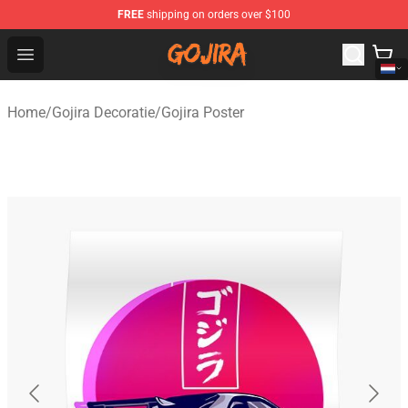
FREE
shipping on orders over $100
Gojira Shop - Official Gojira Merchandise Store
Open menu
Home
/
Gojira Decoratie
/
Gojira Poster