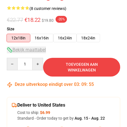
(8 customer reviews)
€22.77
€18.22
-20%
$19.80
Size
12x18in
16x16in
16x24in
18x24in
Bekijk maattabel
Quantity
TOEVOEGEN AAN
WINKELWAGEN
Deze uitverkoop eindigt over
03
:
09
:
54
Deliver to United States
Cost to ship:
$6.99
Standard - Order today to get by
Aug. 15 - Aug. 22