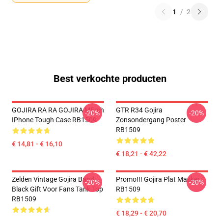
1
/
2
Best verkochte producten
GOJIRA RA RA GOJIRA MErch
GTR R34 Gojira
-20%
-20%
IPhone Tough Case RB1509
Zonsondergang Poster
RB1509
€ 14,81 - € 16,10
€ 18,21 - € 42,22
Zelden Vintage Gojira Band
Promo!!! Gojira Plat Masker
-20%
-20%
Black Gift Voor Fans Tank Top
RB1509
RB1509
€ 18,29 - € 20,70