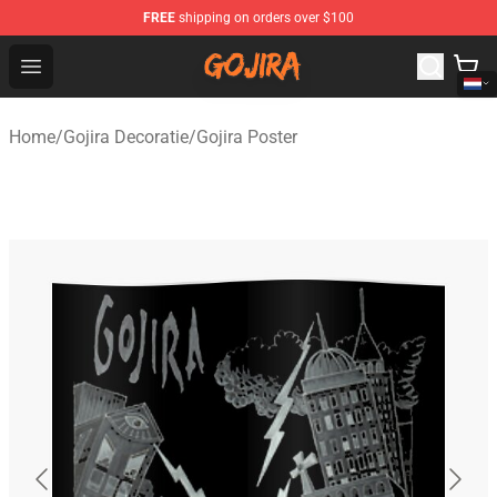
FREE
shipping on orders over $100
Gojira Shop - Official Gojira Merchandise Store
Open menu
Home
/
Gojira Decoratie
/
Gojira Poster