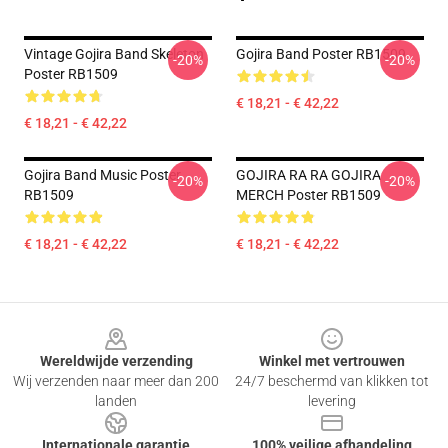
Vintage Gojira Band Skeleton
Gojira Band Poster RB1509
-20%
-20%
Poster RB1509
€ 18,21 - € 42,22
€ 18,21 - € 42,22
Gojira Band Music Poster
GOJIRA RA RA GOJIRA
-20%
-20%
RB1509
MERCH Poster RB1509
€ 18,21 - € 42,22
€ 18,21 - € 42,22
Footer
Wereldwijde verzending
Winkel met vertrouwen
Wij verzenden naar meer dan 200
24/7 beschermd van klikken tot
landen
levering
Internationale garantie
100% veilige afhandeling