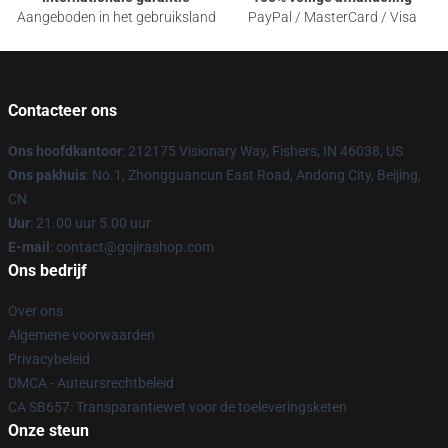
Aangeboden in het gebruiksland
PayPal / MasterCard / Visa
Contacteer ons
Ons hoofdkantoor
: 212175 Visionary Way, Fishers, IN 46038, US
Ons pakhuis
: No.1, Zhongguancun East Road, Andong City, Beijing,
CN
Uur
: 21.00 uur 5.00 uur
E-mail
: contact@gojirashop.com
Ons bedrijf
Over ons
Algemene voorwaarden
Privacybeleid
DMCA - Auteursrechtbeleid
CA SB657: Transparantiewet voor de toeleveringsketen
Onze steun