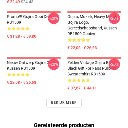
€ 22,49
$24.45
Promo!!! Gojira Gooi Deken
Gojira, Muziek, Heavy Metal,
-20%
-20%
RB1509
Gojira Logo,
Gereedschapsband, Kussen
RB1509 Gooien
€ 31,28 - € 59,80
€ 22,08 - € 26,68
Nieuw Ontwerp Gojira Gooi
Zelden Vintage Gojira Band
-20%
-20%
Kussen RB1509
Black Gift For Fans Pullover
Sweatershirt RB1509
€ 22,08 - € 26,68
€ 37,67 - € 44,11
BEKIJK MEER
Gerelateerde producten