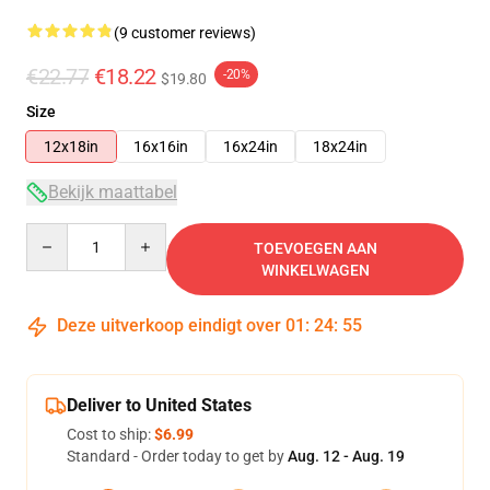
(9 customer reviews)
€22.77
€18.22
-20%
$19.80
Size
12x18in
16x16in
16x24in
18x24in
Bekijk maattabel
Quantity
TOEVOEGEN AAN
WINKELWAGEN
Deze uitverkoop eindigt over
01
:
24
:
54
Deliver to United States
Cost to ship:
$6.99
Standard - Order today to get by
Aug. 12 - Aug. 19